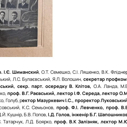
ф. І.Є. Шиманский
, О.Т. Семешко, С.І. Ляшенко, В.К. Флідне
ський, Л.С. Булаєвський, Я.Л. Волошин,
секретар профком
ький, секр. парт. осередку В. Клітов,
О.А. Ланда, М.В
нко,
проф. В.Г. Раєвський, лектор І.Ф. Середа, лектор О.М
о, Голуб, р
ектор Мазуркевич І.С., проректор Луковський
ісовський, К.С. Семьонов,
проф. Ф.І. Левченко, проф. В.Е
Д.Й. Кушнір, Б.В. Попов,
І.Д. Голов, інженір Б.Г. Шапошнико
С. Татарчук, Л.Д. Боярко,
проф. В.К Залізняк, лєктор М.Ю