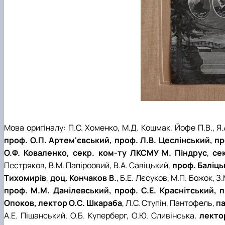
Мова оригіналу: П.С. Хоменко, М.Д. Кошмак, Йофе П.В., Я.
проф. О.П. Артем'євський, проф. Л.В. Цеслінський, про
О.Ф. Коваленко, секр. ком-ту ЛКСМУ М. Піндрус
,
се
Пестряков, В.М. Папіроовий, В.А. Савіцький,
проф. Баліць
Тихомирів
,
доц. Кончаков В.
, Б.Е. Лєсуков, М.П. Божок, 
проф. М.М. Данілевський, проф. С.Е. Краснітський, 
Опоков, лектор О.С. Шкараба
, Л.С. Ступін, Пантофель,
па
А.Е. Піщанський, О.Б. Куперберг, О.Ю. Сливінська,
лекто