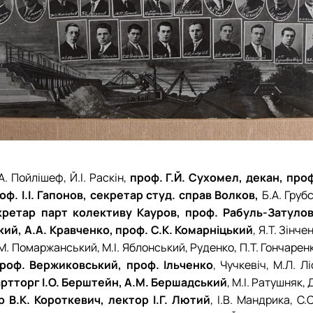
А. Пойлішеф, Й.І. Раскін,
проф. Г.Й. Сухомел, декан, про
ф. І.І. Гапонов, секретар студ. справ Волков,
Б.А. Груб
кретар парт колективу Кауров, проф. Рабуль-Затуловс
кий, А.А. Кравченко, проф. С.К. Комарніцький
, Я.Т. Зінче
З.М. Помаржанський, М.І. Яблонський, Руденко, П.Т. Гончаренк
проф. Вержиковський, проф. Ільченко
, Чучкевіч, М.Л. Л
ртторг І.О. Берштейн, А.М. Бершадський
, М.І. Ратушняк, 
р В.К. Короткевич, лектор І.Г. Лютий
, І.В. Мандрика, С.