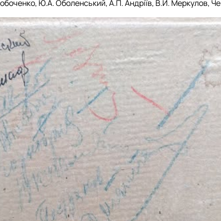
обоченко, Ю.А. Оболенський, А.П. Андріїв, В.Й. Меркулов, Че