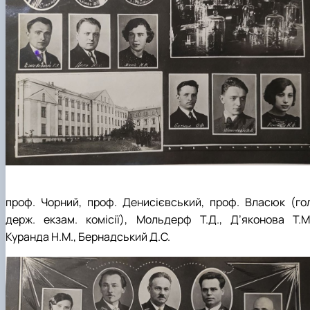
проф. Чорний, проф. Денисієвський, проф. Власюк (гол
держ. екзам. комісії), Мольдерф Т.Д., Д’яконова Т.М.
Куранда Н.М., Бернадський Д.С.