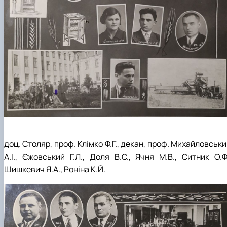
доц. Столяр, проф. Клімко Ф.Г., декан, проф. Михайловськ
А.І., Єжовський Г.Л., Доля В.С., Ячня М.В., Ситник О.Ф.
Шишкевич Я.А., Роніна К.Й.