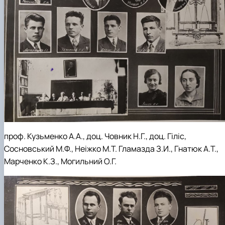
проф. Кузьменко А.А., доц. Човник Н.Г., доц. Гіліс,
Сосновський М.Ф., Неіжко М.Т. Гламазда З.И., Гнатюк А.Т.,
Марченко К.З., Могильний О.Г.