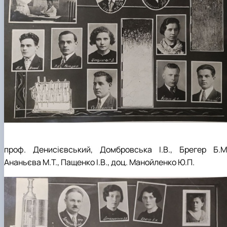
проф. Денисієвський, Домбровська І.В., Брегер Б.М.
Ананьєва М.Т., Пащенко І.В., доц. Манойленко Ю.П.