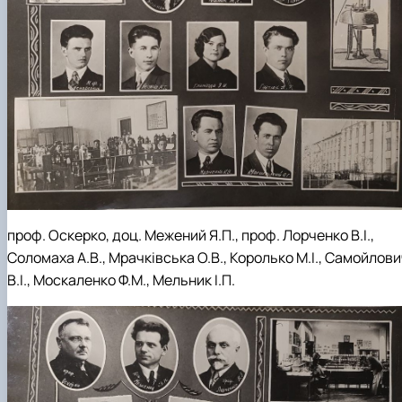
проф. Оскерко, доц. Межений Я.П., проф. Лорченко В.І.,
Соломаха А.В., Мрачківська О.В., Королько М.І., Самойлов
В.І., Москаленко Ф.М., Мельник І.П.