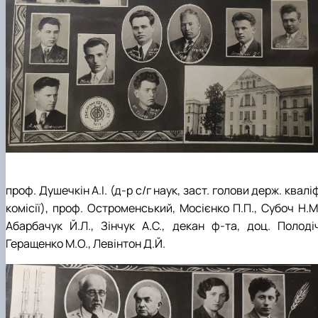
проф. Душечкін А.І. (д-р с/г наук, заст. голови держ. квалі
комісії), проф. Остроменський, Мосієнко П.П., Субоч Н.М
Абарбачук Й.Л., Зінчук А.С., декан ф-та, доц. Полодіч
Геращенко М.О., Левінтон Д.Й.