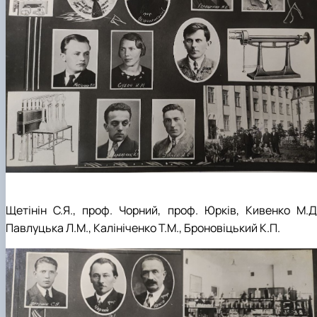
Щетінін С.Я., проф. Чорний, проф. Юрків, Кивенко М.Д.
Павлуцька Л.М., Калініченко Т.М., Броновіцький К.П.