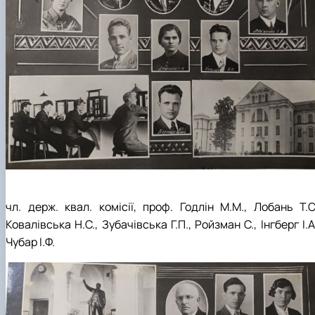
чл. держ. квал. комісії, проф. Годлін М.М., Лобань Т.С.
Ковалівська Н.С., Зубачівська Г.П., Ройзман С., Інгберг І.А
Чубар І.Ф.