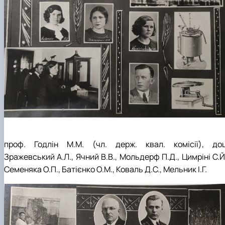
проф. Годлін М.М. (чл. держ. квал. комісії), доц
Зражевський А.Л., Ячний В.В., Мольдерф П.Д., Цимріні С.Й
Семеняка О.П., Батієнко О.М., Коваль Д.С., Мельник І.Г.