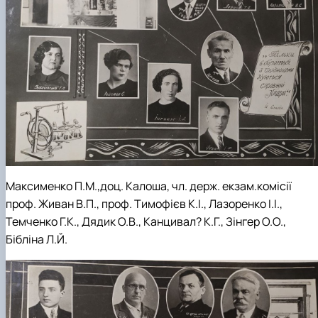
Максименко П.М.,доц. Калоша, чл. держ. екзам.комісії
проф. Живан В.П., проф. Тимофієв К.І., Лазоренко І.І.,
Темченко Г.К., Дядик О.В., Канцивал? К.Г., Зінгер О.О.,
Бібліна Л.Й.