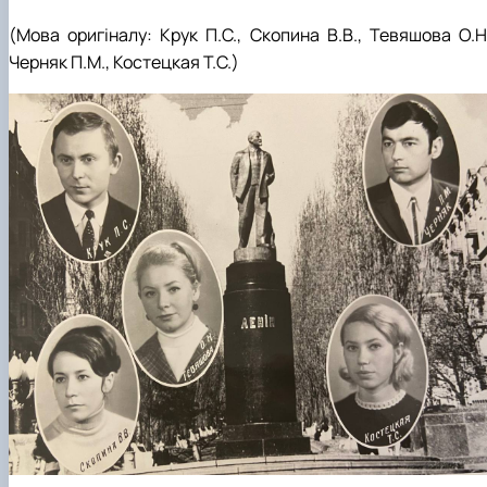
(Мова оригіналу: Крук П.С., Скопина В.В., Тевяшова О.Н.
Черняк П.М., Костецкая Т.С.)