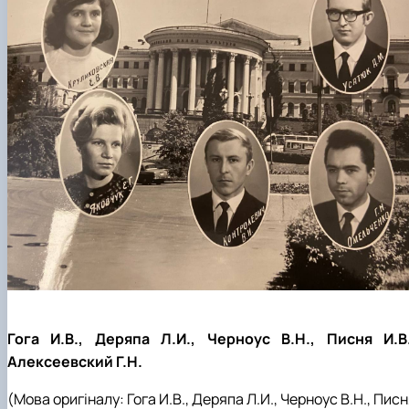
Гога И.В., Деряпа Л.И., Черноус В.Н., Писня И.В.
Алексеевский Г.Н.
(Мова оригіналу: Гога И.В., Деряпа Л.И., Черноус В.Н., Пис