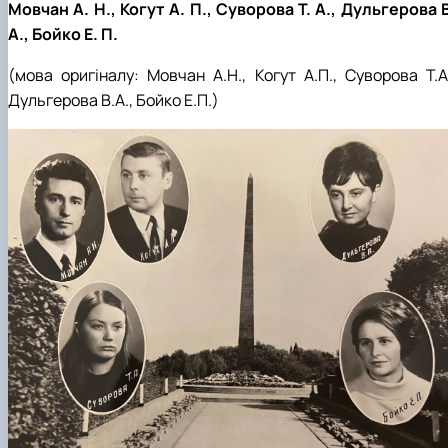
Мовчан А. Н., Когут А. П., Суворова Т. А., Дульгерова В
А., Бойко Е. П.
(мова оригіналу: Мовчан А.Н., Когут А.П., Суворова Т.А.
Дульгерова В.А., Бойко Е.П.)