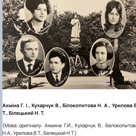
Ахміна Г. І., Кухарчук В., Білокопитова Н. А., Урилова 
Т., Білецький Н. Т.
(Мова оригіналу: Ахмина Г.И., Кухарчук В., Белокопытов
Н.А., Урилова В.Т., Белецкий Н.Т.)