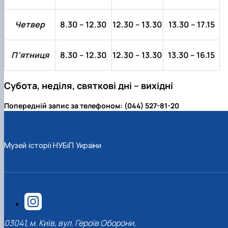
До Дня Державного Прапора України
1938 рік
1948 рік
1957 рік
1966 рік
1975 рік
(23.08.2025)
1939 рік
1949 рік
1958 рік
1967 рік
1976 рік
Четвер
8.30 – 12.30
12.30 – 13.30
13.30 – 17.15
Ялинкові прикраси (25.12.2024)
1959 рік
1968 рік
1979 рік
1969 рік
1977 рік
П’ятниця
8.30 – 12.30
12.30 – 13.30
13.30 – 16.15
Субота, неділя, святкові дні – вихідні
Попередній запис за телефоном: (044) 527-81-20
Музей історії НУБіП України
03041, м. Київ, вул. Героїв Оборони,