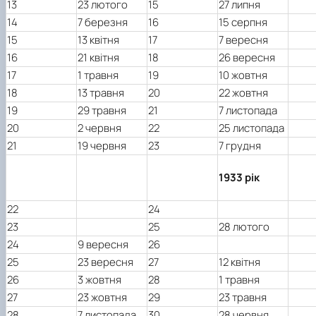
13
23 лютого
15
27 липня
14
7 березня
16
15 серпня
15
13 квітня
17
7 вересня
16
21 квітня
18
26 вересня
17
1 травня
19
10 жовтня
18
13 травня
20
22 жовтня
19
29 травня
21
7 листопада
20
2 червня
22
25 листопада
21
19 червня
23
7 грудня
1933 рік
22
24
23
25
28 лютого
24
9 вересня
26
25
23 вересня
27
12 квітня
26
3 жовтня
28
1 травня
27
23 жовтня
29
23 травня
28
7 листопада
30
28 червня