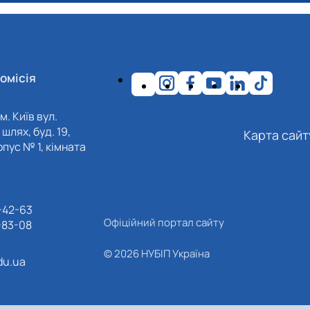
омісія
м. Київ вул.
шлях, буд. 19,
Карта сайт
пус № 1, кімната
-42-63
Офіційний портал сайту
-83-08
© 2026 НУБІП Україна
du.ua