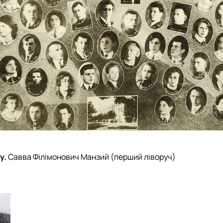
у.
Савва Філімонович Манзий (перший ліворуч)