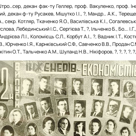
 Штро…сер, декан фак-ту Геллер, проф. Вакуленко, проф. І
1938 рік
1949 рік
1959 рік
1969 рік
, декан ф-ту Русакев, Мішутко І.І., ?, Мандр… А.К., Тереще
1939 рік
.А., секр. Котляр, Ткаченко Я.О., Василівська К.І., Согалевсь
а, Лебединський І.С., Сергієва Т., ?, Ільченко Б., Бо…. І.Г., 
дрієва Л.І., Коломієць С.Л., Корбут А.І., ?, Вадник І.Т., Ко
., Юрченко І.Я., Карнківський С.Ф., Савченко В.В., Продан С.
н О.Т., Тальченко А.М., Шуланд Н.В., Нікіфоров, ?, ?, ?, ?, ?, 