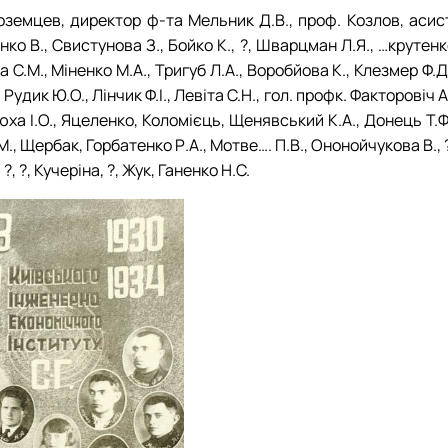
ноземцев, директор ф-та Мельник Д.В., проф. Козлов, асис
нко В., Свистунова З., Бойко К., ?, Шварцман Л.Я., …крутен
ка С.М., Міненко М.А., Тригуб Л.А., Воробйова К., Клезмер Ф.Д
Рудик Ю.О., Лінчик Ф.І., Левіта С.Н., гол. профк. Факторовіч А
стюха І.О., Яцеленко, Коломієць, Щенявський К.А., Донець Т.Ф
М., Щербак, Горбатенко Р.А., Мотве…. П.В., Ононойчукова В., 
?, ?, Кучеріна, ?, Жук, Ганенко Н.С.