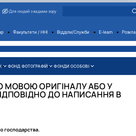
Для людей з вадами зору
ments
ар
Факультети / ННІ
Відділи/Служби
E-learn
Розкл
К
ФОНД ФОТОГРАФІЙ
ФОНДИ ОСОБОВІ
(з 1898 р.)
ипускники голосіївських інститут…
раїни (з 2014 року)
торія)
к)
О МОВОЮ ОРИГІНАЛУ АБО У
ькі кадри"?
і фотографії)
ВІДПОВІДНО ДО НАПИСАННЯ В
го господарства.