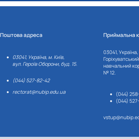
Поштова адреса
Приймальна к
03041, Україна, 
03041, Україна, м. Київ,
Горіхуватський 
вул. Героїв Оборони, буд. 15.
навчальний кор
№ 12.
(044) 527-82-42
rectorat@nubip.edu.ua
(044) 258
(044) 527
vstup@nubip.e