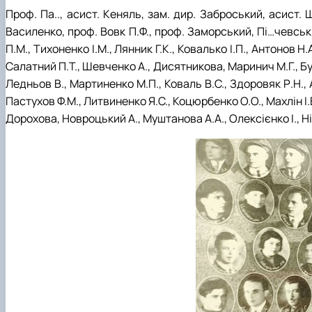
Проф. Па.., асист. Кеняль, зам. дир. Заброський, асист.
Фотографії 2000-х рр.
Василенко, проф. Вовк П.Ф., проф. Заморський, Пі…чевський
П.М., Тихоненко І.М., Лянник Г.К., Ковалько І.П., Антонов Н
Салатний П.Т., Шевченко А., Дисятникова, Маринич М.Г., Буслов
Ледньов В., Мартиненко М.П., Коваль В.С., Здоровяк Р.Н., Ан
Пастухов Ф.М., Литвиненко Я.С., Коцюрбенко О.О., Махлін І.В
Дорохова, Новроцький А., Муштанова А.А., Олексієнко І., Нікіти