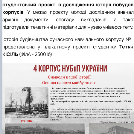
До Дня Державного Прапора України
1938 рік
1948 рік
1957 рік
1966 рік
1975 рік
студентський проєкт із дослідження історії побудов
(23.08.2025)
1939 рік
1949 рік
1958 рік
1967 рік
1976 рік
корпусів
. У межах проєкту молоді дослідники вивчал
Ялинкові прикраси (25.12.2024)
1959 рік
1968 рік
1979 рік
архівні документи, спогади викладачів, а тако
1969 рік
1977 рік
підготували тематичні матеріали для музею університету.
Історія будівництва сучасного навчального корпусу № 
представлена у плакатному проєкті студентки
Тетян
КІСІЛЬ
(ФілА - 25001б).