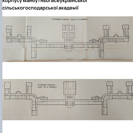
корпусу майбутньої Всеукраїнської
сільськогосподарської академії