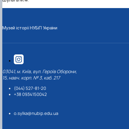
До Дня Державного Прапора України
1938 рік
1948 рік
1957 рік
1966 рік
1975 рік
(23.08.2025)
1939 рік
1949 рік
1958 рік
1967 рік
1976 рік
Ялинкові прикраси (25.12.2024)
1959 рік
1968 рік
1979 рік
1969 рік
1977 рік
Музей історії НУБіП України
03041, м. Київ, вул. Героїв Оборони,
15, навч. корп. № 3, каб. 217
(044) 527-81-20
+38 0934150042
o.sylka@nubip.edu.ua