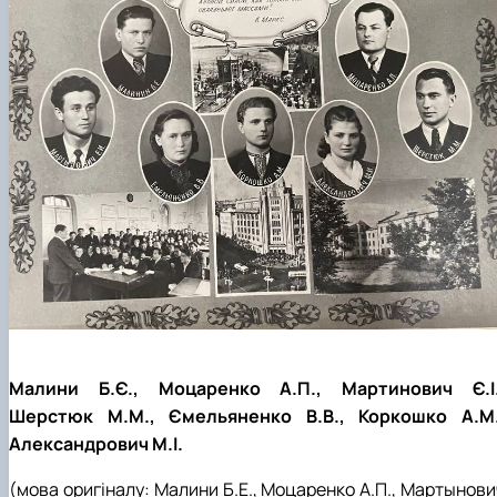
Малини Б.Є., Моцаренко А.П., Мартинович Є.І.
Шерстюк М.М., Ємельяненко В.В., Коркошко А.М.
Александрович М.І.
(мова оригіналу:
Малини Б.Е., Моцаренко А.П., Мартынови