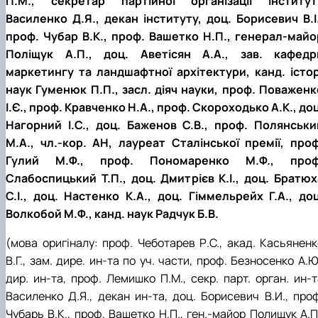
П.М., секретар партійної організації інститут
Василенко Д.Я., декан інституту, доц. Борисевич В.І.
проф. Чубар В.К., проф. Вашетко Н.П., генерал-майо
Поліщук А.П., доц. Аветісян А.А., зав. кафедр
маркетингу та ландшафтної архітектури, канд. істор
наук Гуменюк П.П., засл. діяч науки, проф. Поваженк
І.Є., проф. Кравченко Н.А., проф. Скороходько А.К., доц
Нагорний І.С., доц. Баженов С.В., проф. Полянськи
М.А., чл.-кор. АН, лауреат Сталінської премії, проф
Гулий М.Ф., проф. Пономаренко М.Ф., проф
Слабоспицький Т.П., доц. Дмитрієв К.І., доц. Братюх
С.І., доц. Настенко К.А., доц. Гіммельрейх Г.А., доц
Волкобой М.Ф., канд. наук Радчук Б.В.
(мова оригіналу: проф. Чеботарев Р.С., акад. Касьяненк
В.Г., зам. дире. ин-та по уч. части, проф. Безносенко А.Ю
дир. ин-та, проф. Лемишко П.М., секр. парт. орган. ин-т
Василенко Д.Я., декан ин-та, доц. Борисевич В.И., проф
Чубарь В.К., проф. Вашетко Н.П., ген.-майор Полищук А.П