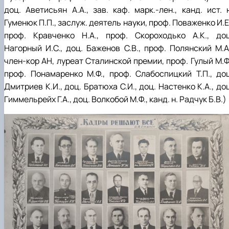
доц. Аветисьян А.А., зав. каф. марк.-лен., канд. ист. н
Гуменюк П.П., заслуж. деятель науки, проф. Поваженко И.Е
проф. Кравченко Н.А., проф. Скороходько А.К., доц
Нагорный И.С., доц. Баженов С.В., проф. Полянский М.А.
член-кор АН, луреат Сталинской премии, проф. Гулый М.Ф.
проф. Понамаренко М.Ф., проф. Слабоспицкий Т.П., доц
Дмитриев К.И., доц. Братюха С.И., доц. Настенко К.А., до
Гиммельрейх Г.А., доц. Волкобой М.Ф., канд. н. Радчук Б.В.)