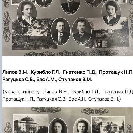
Липов В.М., Курибло Г.Л., Гнатенко П.Д., Протащук Н.П.
Рагуцька О.В., Бас А.М., Ступаков В.М.
(мова оригіналу:
Липов В.Н., Курибло Г.Л., Гнатенко П.Д
Протащук Н.П., Рагуцкая О.В., Бас А.Н., Ступаков В.Н.)