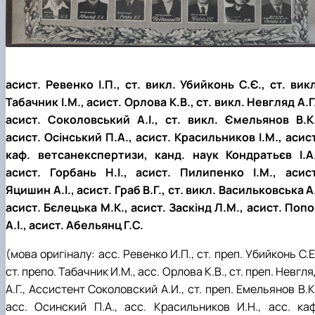
асист. Ревенко І.П., ст. викл. Убийконь С.Є., ст. викл
Табачник І.М., асист. Орлова К.В., ст. викл. Невгляд А.Г
асист. Соколовський А.І., ст. викл. Ємельянов В.К.
асист. Осінський П.А., асист. Красильников І.М., асист
каф. ветсанекспертизи, канд. наук Кондратьєв І.А.
асист. Горбань Н.І., асист. Пилипенко І.М., асист
Яцишин А.І., асист. Граб В.Г., ст. викл. Васильковська А
асист. Бєлецька М.К., асист. Заскінд Л.М., асист. Попо
А.І., асист. Абельянц Г.С.
(мова оригіналу: асс. Ревенко И.П., ст. преп. Убийконь С.Е
ст. препо. Табачник И.М., асс. Орлова К.В., ст. преп. Невгл
А.Г., Ассистент Соколовский А.И., ст. преп. Емельянов В.К
асс. Осинский П.А., асс. Красильников И.Н., асс. каф