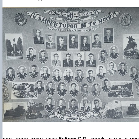
доц., канд. техн. наук Бублик С.П., проф., д-р с.-г. на