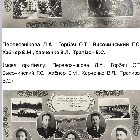
Перевознікова Л.А., Горбач О.Т., Височинський Г.С.
Хабнер Є.М., Харченко В.Л., Трапізон В.С.
(мова оригіналу:
Перевозникова Л.А., Горбач О.Т.
Высочинский Г.С., Хабнер Е.М., Харченко В.Л., Трапизо
В.С.)