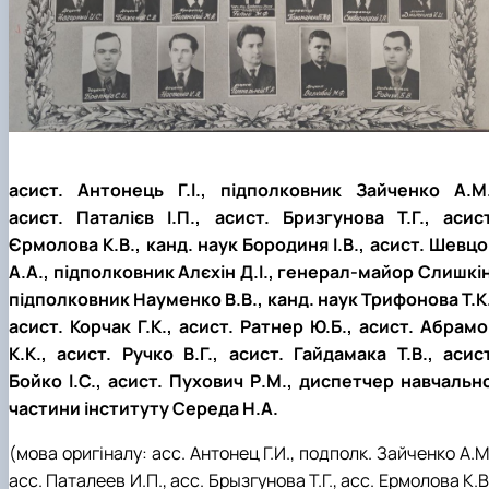
асист. Антонець Г.І., підполковник Зайченко А.М.
асист. Паталієв І.П., асист. Бризгунова Т.Г., асист
Єрмолова К.В., канд. наук Бородиня І.В., асист. Шевцо
А.А., підполковник Алєхін Д.І., генерал-майор Слишкін
підполковник Науменко В.В., канд. наук Трифонова Т.К.
асист. Корчак Г.К., асист. Ратнер Ю.Б., асист. Абрамо
К.К., асист. Ручко В.Г., асист. Гайдамака Т.В., асист
Бойко І.С., асист. Пухович Р.М., диспетчер навчально
частини інституту Середа Н.А.
(мова оригіналу: асс. Антонец Г.И., подполк. Зайченко А.М
асс. Паталеев И.П., асс. Брызгунова Т.Г., асс. Ермолова К.В