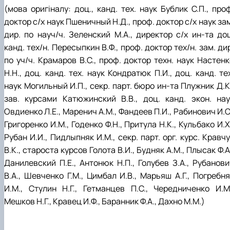
(мова оригіналу: доц., канд. тех. наук Бублик С.П., про
доктор с/х наук Пшеничный Н.Д., проф. доктор с/х наук за
дир. по науч/ч. Зеленский М.А., директор с/х ин-та доц
канд. тех/н. Пересыпкин В.Ф., проф. доктор тех/н. зам. ди
по уч/ч. Крамаров В.С., проф. доктор техн. наук Настенк
Н.Н., доц. канд. тех. наук Кондратюк П.И., доц. канд. те
наук Могильный И.П., секр. парт. бюро ин-та Плужник Д.К
зав. курсами Катюжинский В.В., доц. канд. экон. нау
Овдиенко Л.Е., Маренич А.М., Фандеев П.И., Рабинович И.С
Григоренко И.М., Годенко Ф.Н., Притула Н.К., Кульбако И.Х
Рубан И.И., Пидлыпняк И.М., секр. парт. орг. курс. Кравч
В.К., староста курсов Голота В.И., Будняк А.М., Плысак Ф.А
Данилевский П.Е., Антонюк Н.П., Голубев З.А., Рубанови
В.А., Шевченко Г.М., Цимбал И.В., Марьяш А.Г., Погребня
И.М., Стулин Н.Г., Гетманцев П.С., Чередниченко И.М.
Мешков Н.Г., Кравец И.Ф., Баранник Ф.А., Дахно М.М.)