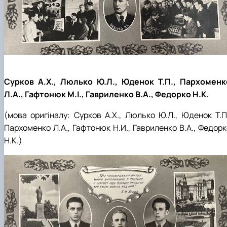
Сурков А.Х., Люлько Ю.Л., Юденок Т.П., Пархоменк
Л.А., Гафтонюк М.І., Гавриленко В.А., Федорко Н.К.
(мова оригіналу: Сурков А.Х., Люлько Ю.Л., Юденок Т.П.
Пархоменко Л.А., Гафтонюк Н.И., Гавриленко В.А., Федорк
Н.К.)