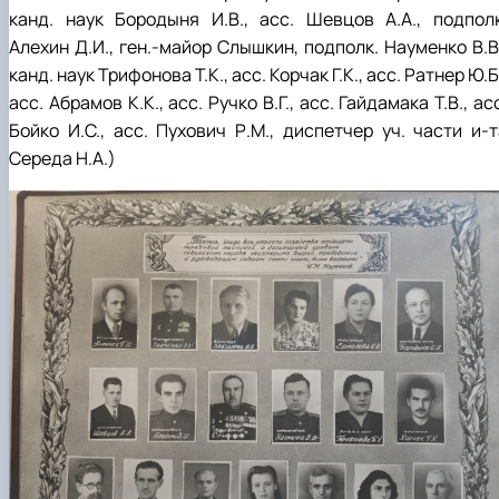
канд. наук Бородыня И.В., асс. Шевцов А.А., подполк
Алехин Д.И., ген.-майор Слышкин, подполк. Науменко В.В.
канд. наук Трифонова Т.К., асс. Корчак Г.К., асс. Ратнер Ю.Б
асс. Абрамов К.К., асс. Ручко В.Г., асс. Гайдамака Т.В., ас
Бойко И.С., асс. Пухович Р.М., диспетчер уч. части и-т
Середа Н.А.)