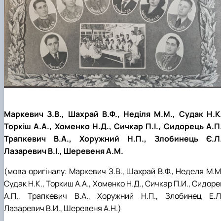
Маркевич З.В., Шахрай В.Ф., Неділя М.М., Судак Н.К.
Торкіш А.А., Хоменко Н.Д., Сичкар П.І., Сидорець А.П.
Трапкевич В.А., Хоружний Н.П., Злобинець Є.Л.
Лазаревич В.І., Шеревеня А.М.
(мова оригіналу: Маркевич З.В., Шахрай В.Ф., Неделя М.М
Судак Н.К., Торкиш А.А., Хоменко Н.Д., Сичкар П.И., Сидор
А.П., Трапкевич В.А., Хоружний Н.П., Злобинец Е.Л.
Лазаревич В.И., Шеревеня А.Н.)