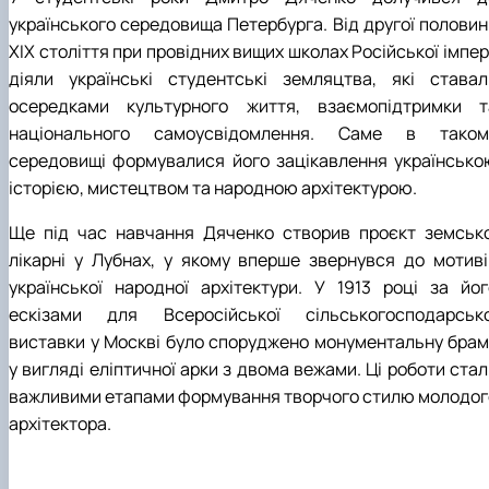
українського середовища Петербурга. Від другої половин
ХІХ століття при провідних вищих школах Російської імпер
діяли українські студентські земляцтва, які ставал
осередками культурного життя, взаємопідтримки т
національного самоусвідомлення. Саме в таком
середовищі формувалися його зацікавлення українсько
історією, мистецтвом та народною архітектурою.
Ще під час навчання Дяченко створив проєкт земсько
лікарні у Лубнах, у якому вперше звернувся до мотиві
української народної архітектури. У 1913 році за йог
ескізами для Всеросійської сільськогосподарсько
виставки у Москві було споруджено монументальну брам
у вигляді еліптичної арки з двома вежами. Ці роботи ста
важливими етапами формування творчого стилю молодог
архітектора.