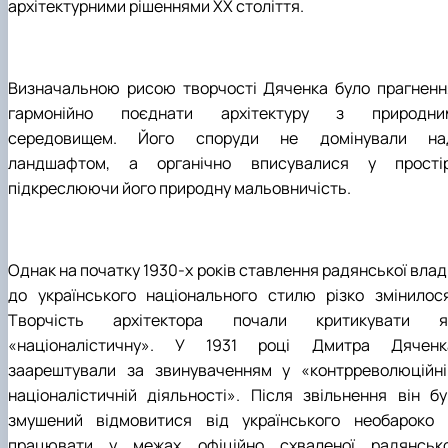
архітектурними рішеннями ХХ століття.
Визначальною рисою творчості Дяченка було прагненн
гармонійно поєднати архітектуру з природни
середовищем. Його споруди не домінували на
ландшафтом, а органічно вписувалися у простір
підкреслюючи його природну мальовничість.
Однак на початку 1930-х років ставлення радянської влад
до українського національного стилю різко змінилося
Творчість архітектора почали критикувати я
«націоналістичну». У 1931 році Дмитра Дяченк
заарештували за звинуваченням у «контрреволюційні
націоналістичній діяльності». Після звільнення він бу
змушений відмовитися від українського необароко 
працювати у межах офіційно схваленої радянсько