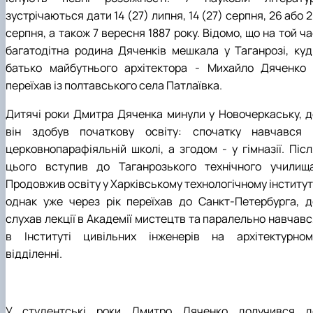
зустрічаються дати 14 (27) липня, 14 (27) серпня, 26 або 
серпня, а також 7 вересня 1887 року. Відомо, що на той ч
багатодітна родина Дяченків мешкала у Таганрозі, куд
батько майбутнього архітектора - Михайло Дяченко 
переїхав із полтавського села Патлаївка.
Дитячі роки Дмитра Дяченка минули у Новочеркаську, д
він здобув початкову освіту: спочатку навчався 
церковнопарафіяльній школі, а згодом - у гімназії. Післ
цього вступив до Таганрозького технічного училища
Продовжив освіту у Харківському технологічному інститут
однак уже через рік переїхав до Санкт-Петербурга, д
слухав лекції в Академії мистецтв та паралельно навчавс
в Інституті цивільних інженерів на архітектурном
відділенні.
У студентські роки Дмитро Дяченко долучився д