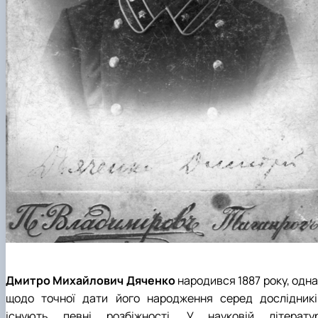
Дмитро Михайлович Дяченко
народився 1887 року, одн
щодо точної дати його народження серед дослідникі
існують певні розбіжності. У науковій літератур