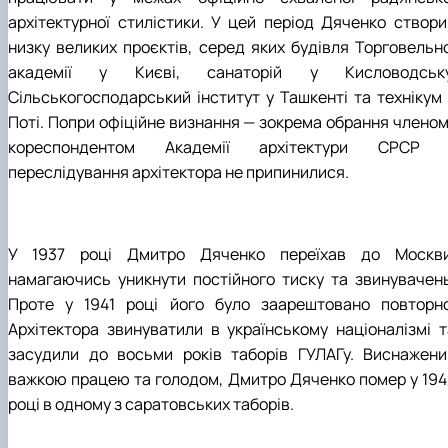
архітектурної стилістики. У цей період Дяченко створи
низку великих проєктів, серед яких будівля Торговельно
академії у Києві, санаторій у Кисловодську
Сільськогосподарський інститут у Ташкенті та технікум 
Поті. Попри офіційне визнання — зокрема обрання членом
кореспондентом Академії архітектури СРСР 
переслідування архітектора не припинилися.
У 1937 році Дмитро Дяченко переїхав до Москви
намагаючись уникнути постійного тиску та звинувачень
Проте у 1941 році його було заарештовано повторно
Архітектора звинуватили в українському націоналізмі т
засудили до восьми років таборів ГУЛАГу. Виснажени
важкою працею та голодом, Дмитро Дяченко помер у 194
році в одному з саратовських таборів.