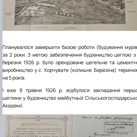
Планувалося завершити базові роботи (будування мурів
за 2 роки. З метою забезпечення будівництво цеглою з 
березня 1926 р. було орендоване цегельне та цементн
виробництво у с. Корчувате (колишнє Березіна) терміно
на 5 років.
І вже 9 травня 1926 р. відбулося закладання першо
цеглини у будівництво майбутньої Сільськогосподарсько
Академії.