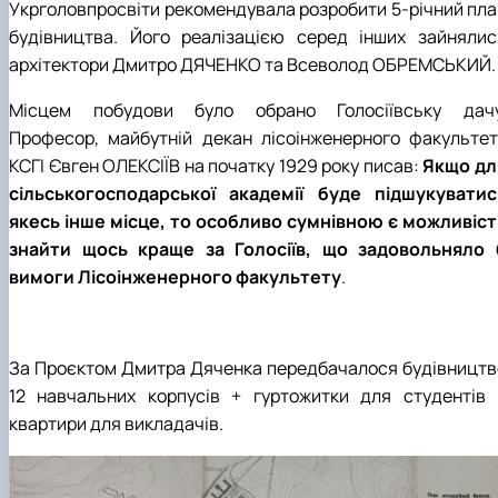
Укрголовпросвіти рекомендувала розробити 5-річний пла
До Дня Державного Прапора України
1938 рік
1948 рік
1957 рік
1966 рік
1975 рік
(23.08.2025)
будівництва. Його реалізацією серед інших зайнялис
1939 рік
1949 рік
1958 рік
1967 рік
1976 рік
Ялинкові прикраси (25.12.2024)
1959 рік
1968 рік
1979 рік
архітектори Дмитро ДЯЧЕНКО та Всеволод ОБРЕМСЬКИЙ.
1969 рік
1977 рік
Місцем побудови було обрано Голосіївську дачу
Професор, майбутній декан лісоінженерного факультет
КСГІ Євген ОЛЕКСІЇВ на початку 1929 року писав:
Якщо дл
сільськогосподарської академії буде підшукуватис
якесь інше місце, то особливо сумнівною є можливіст
знайти щось краще за Голосіїв, що задовольняло 
вимоги Лісоінженерного факультету
.
За Проєктом Дмитра Дяченка передбачалося будівництв
12 навчальних корпусів + гуртожитки для студентів 
квартири для викладачів.