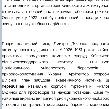
та став одним із організаторів Київського архітектурног
інституту, де певний час виконував обов’язки ректора
Однак уже у 1922 році був звільнений з посади чере
звинувачення у «неблагонадійності».
Попри політичний тиск, Дмитро Дяченко продовжи
активну проєктну діяльність. У 1926–1931 роках за йог
проєктами формувався комплекс споруд Київськог
сільськогосподарського інституту - нинішньог
Національного університету біоресурсів 
природокористування України. Архітектор розроби
цілісний план забудови академічного містечка, щ
передбачав навчальні корпуси, гуртожитки, житлов
будинки для професорів та наукові установи. Саме ту
найбільш виразно виявилися риси українського необарок
- поєднання традицій козацького бароко з модерним