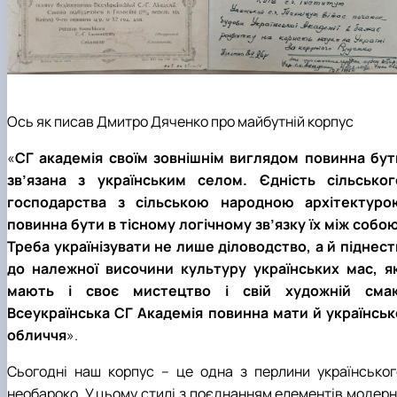
Ось як писав Дмитро Дяченко про майбутній корпус
«
СГ академія своїм зовнішнім виглядом повинна бут
зв’язана з українським селом. Єдність сільськог
господарства з сільською народною архітектуро
повинна бути в тісному логічному зв’язку їх між собою
Треба українізувати не лише діловодство, а й піднест
до належної височини культуру українських мас, як
мають і своє мистецтво і свій художній смак
Всеукраїнська СГ Академія повинна мати й українськ
обличчя
».
Сьогодні наш корпус – це одна з перлини українськог
необароко. У цьому стилі з поєднанням елементів модерн