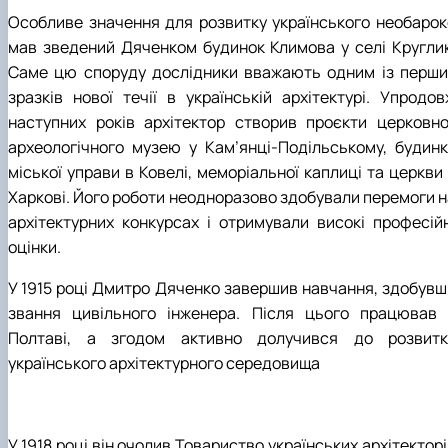
Особливе значення для розвитку українського необарок
мав зведений Дяченком будинок Климова у селі Круглик
Саме цю споруду дослідники вважають одним із перши
зразків нової течії в українській архітектурі. Упродов
наступних років архітектор створив проєкти церковно
археологічного музею у Кам’янці-Подільському, будинк
міської управи в Ковелі, меморіальної каплиці та церкви
Харкові. Його роботи неодноразово здобували перемоги н
архітектурних конкурсах і отримували високі професійн
оцінки.
У 1915 році Дмитро Дяченко завершив навчання, здобувш
звання цивільного інженера. Після цього працював 
Полтаві, а згодом активно долучився до розвитк
українського архітектурного середовища
У 1918 році він очолив Товариство українських архітектор