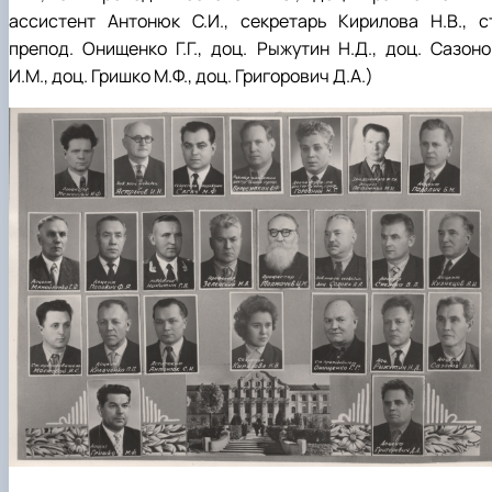
ассистент Антонюк С.И., секретарь Кирилова Н.В., ст
препод. Онищенко Г.Г., доц. Рыжутин Н.Д., доц. Сазоно
И.М., доц. Гришко М.Ф., доц. Григорович Д.А.
)