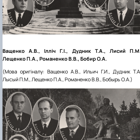
Ващенко А.В., Ілліч Г.І., Дудник Т.А., Лисий П.М.
Лещенко П.А., Романенко В.В., Бобир О.А.
(Мова оригіналу:
Ващенко А.В., Ильич Г.И., Дудник Т.А.
Лысый П.М., Лещенко П.А., Романенко В.В.,
Бобырь О.А.
)