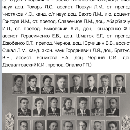
наук доц. Токарь Л.О., ассист. Порхун Л.М., ст. препод
Чистяков И.С., канд. с/г наук доц. Бахто Л.М., и.о. доцен
Григора И.М., ст. препод. Славенцов П.М., доц. Абарбарч
И.Л., ст. препод. Быховский А.И., доц. Гончаренко Ф.Т.
ассист. Герасименко Е.В., доц. Шматок Е.Г., ст. препод
Дзюбенко С.Т., препод. Чернов, доц. Юрчишин В.В., ассис
Сикал Л.М., канд. экон. наук Гордзиевич Л.Я., доц. Брату
В.Н., ассист. Ясникова Е.А., доц. Черный С.И., доц
Дзевалтовский К.И., препод. Опалко Г.П.
)