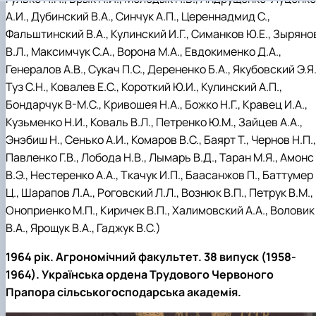
А.И., Дубинский В.А., Синчук А.П., Цереннадмид С.,
Фальштинский В.А., Кулинский И.Г., Симанков Ю.Е., Зыряно
В.Л., Максимчук С.А., Ворона М.А., Евдокименко Д.А.,
Генералов А.В., Сукач П.С., Дерененко Б.А., Якубовский Э.Я.
Туз С.Н., Ковалев Е.С., Короткий Ю.И., Кулинский А.П.,
Бондарчук В-М.С., Кривошея Н.А., Божко Н.Г., Кравец И.А.,
Кузьменко Н.И., Коваль В.Л., Петренко Ю.М., Зайцев А.А.,
Энэбиш Н., Сенько А.И., Комаров В.С., Баярт Т., Чернов Н.П.,
Павленко Г.В., Лобода Н.В., Лымарь В.Д., Таран М.Я., Амонс
В.Э., Нестеренко А.А., Ткачук И.П., Баасанжов П., Баттумер
Ц., Шарапов Л.А., Роговский Л.Л., Вознюк В.П., Петрук В.М.,
Оноприенко М.П., Киричек В.П., Халимовский А.А., Воловик
В.А., Ярощук В.А., Гаджук В.С.
)
1964 рік. Агрономічний факультет. 38 випуск (1958-
1964). Українська ордена Трудового Червоного
Прапора сільськогосподарська академія.