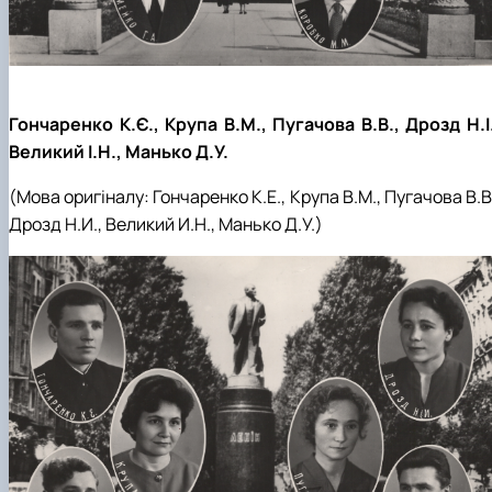
Гончаренко К.Є., Крупа В.М., Пугачова В.В., Дрозд Н.І.
Великий І.Н., Манько Д.У.
(Мова оригіналу:
Гончаренко К.Е., Крупа В.М.,
Пугачова В.В
Дрозд Н.И., Великий И.Н., Манько Д.У.
)