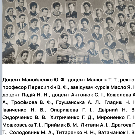
Доцент Манойленко Ю. Ф., доцент Манюгін Т. Т., ректо
професор Пересипкін В. Ф., завідувач курсів Масло Я. І.
доцент Падій Н. Н., доцент Антонюк С. І., Кошелева А
А., Трофімова В. Ф., Грушанська А. Л., Гладиш Н. І.
Іванченко Н. В., Опаришева Г. І., Двірний Н. В.
Сидорченко В. В., Хитриченко Г. Д., Мироненко Г. І.
Мошковська Т. І., Приймак В. М., Литвин А. І., Драгоєв 
Т., Солодовник М. А., Титаренко Н. Н., Ватаманюк І. В.