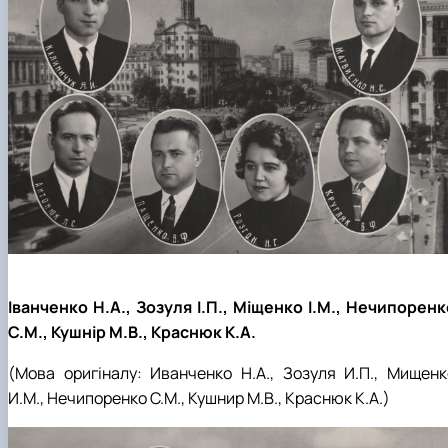
Іванченко Н.А., Зозуля І.П., Міщенко І.М., Нечипоренк
С.М., Кушнір М.В., Краснюк К.А.
(Мова оригіналу:
Иванченко Н.А., Зозуля И.П., Мищенк
И.М., Нечипоренко С.М., Кушнир М.В.,
Краснюк К.А.
)