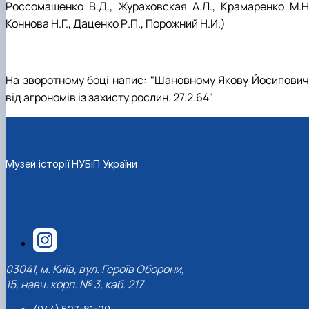
Россомащенко В.Д., Жураховская А.Л., Крамаренко М.Н.
Коннова Н.Г., Даценко Р.П., Порожний Н.И.)
На зворотному боці напис: "Шановному Якову Йосипович
від агрономів із захисту рослин. 27.2.64"
Музей історії НУБіП України
03041, м. Київ, вул. Героїв Оборони,
15, навч. корп. № 3, каб. 217
(044) 527-81-20