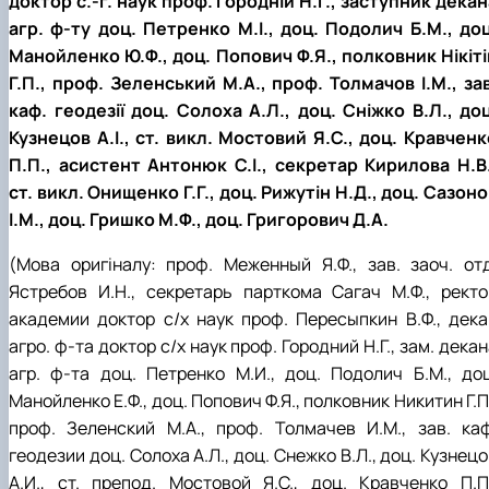
агр. ф-ту доц. Петренко М.І., доц. Подолич Б.М., доц
Манойленко Ю.Ф., доц. Попович Ф.Я., полковник Нікіті
Г.П., проф. Зеленський М.А., проф. Толмачов І.М., зав
каф. геодезії доц. Солоха А.Л., доц. Сніжко В.Л., доц
Кузнецов А.І., ст. викл. Мостовий Я.С., доц. Кравченк
П.П., асистент Антонюк С.І., секретар Кирилова Н.В.
ст. викл. Онищенко Г.Г., доц. Рижутін Н.Д., доц. Сазоно
І.М., доц. Гришко М.Ф., доц. Григорович Д.А.
(Мова оригіналу: п
роф. Меженный Я.Ф., зав.
заоч. от
Ястребов И.Н., секретарь парткома Сагач М.Ф., ректо
академии доктор с/х наук проф. Пересыпкин В.Ф., дека
агро. ф-та доктор с/х наук проф. Городний Н.Г., зам. дека
агр. ф-та доц. Петренко М.И., доц. Подолич Б.М., доц
Манойленко Е.Ф., доц. Попович Ф.Я., полковник Никитин Г.П
проф. Зеленский М.А., проф. Толмачев И.М., зав. каф
геодезии доц. Солоха А.Л., доц. Снежко В.Л., доц. Кузнец
А.И., ст. препод. Мостовой Я.С., доц. Кравченко П.П.