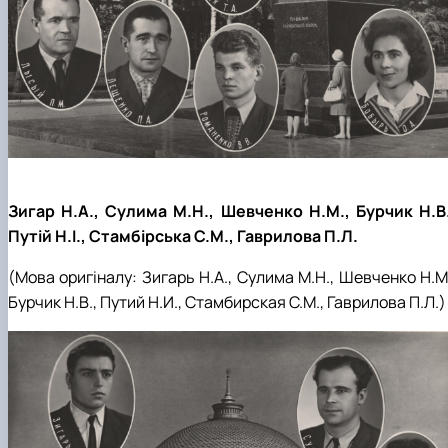
Зигар Н.А., Сулима М.Н., Шевченко Н.М., Бурчик Н.В.
Путій Н.І., Стамбірська С.М., Гаврилова П.Л.
(Мова оригіналу:
Зигарь
Н.А., Сулима М.Н., Шевченко Н.М
Бурчик Н.В., Путий Н.И., Стамбирская С.М., Гаврилова П.Л.
)