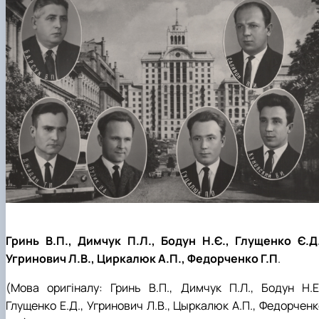
Гринь В.П., Димчук П.Л., Бодун Н.Є., Глущенко Є.Д.
Угринович Л.В., Циркалюк А.П., Федорченко Г.П
.
(Мова оригіналу:
Гринь
В.П., Димчук П.Л., Бодун Н.Е.
Глущенко Е.Д., Угринович Л.В., Цыркалюк А.П., Федорченк