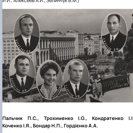
Пальчик П.С., Трохименко І.О., Кондратенко І.І.
Коченко І.Я., Бондар Н.П., Гордієнко А.А.