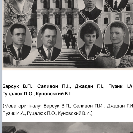
Барсук В.П., Саливон П.І., Джадан Г.І., Пузик І.А.
Гуцалюк П.О., Куновський В.І.
(Мова оригіналу:
Барсук В.П.,
Саливон П.И., Джадан Г.И.
Пузик И.А., Гуцалюк П.О., Куновский В.И.
)