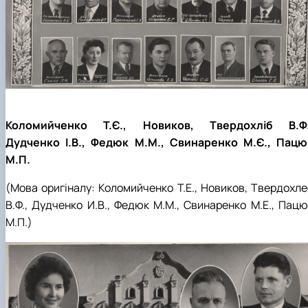
Коломийченко Т.Є., Новиков, Твердохліб В.Ф.
Дудченко І.В., Федюк М.М., Свинаренко М.Є., Пацю
М.П.
(Мова оригіналу:
Коломийченко Т.Е., Новиков,
Твердохле
В.Ф., Дудченко И.В., Федюк М.М., Свинаренко М.Е., Пацю
М.П.
)