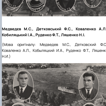
Медведєв М.С., Детковський Ф.С., Коваленко А.Л.
Кобиляцький І.А., Руденко Ф.Т., Ляшенко Н.І.
(Мова оригіналу:
Медведев М.С.,
Детковский Ф.С.
Коваленко А.Л., Кобыляцкий И.А., Руденко Ф.Т., Ляшенк
Н.И.
)