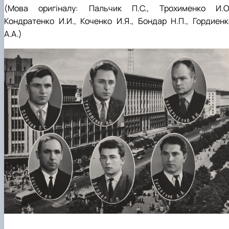
(Мова оригіналу:
Пальчик П.С., Трохименко И.О.
Кондратенко И.И.,
Коченко И.Я., Бондар Н.П., Гордиенк
А.А.
)