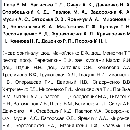
Шепа В. М., Багінська Г. Л., Сивук А. К., Данченко Н. А
Стовбецький К. Д., Павлюк М. А., Задорожна Ф. А.
Мусич А. С., Батоська О. В., Яремчук А. А., Миронова Н
А., Березовська Є. А., Мар’янович Г. Ф., Кравчук Г. Н.
Россомащенко В. Д., Жураховська А. Л., Крамаренко М
Н., Коннова Н. Г., Даценко Р. П., Порожній Н. І.
(мова оригіналу: доц. Манойленко Е.Ф., доц. Манюгин Т.Т
ректор проф. Пересыпкин В.Ф., зав. курсами Масло Я.И.
доц. Падий Н.Н., доц. Антонюк С.И., Кошелева А.А.
Трофимова В.Ф., Грушанская А.Л., Гладыш Н.И., Иванченк
Н.В., Опарышева Г.И., Двирный Н.В., Сидорченко В.В.
Хитриченко Г.Д., Мироненко Г.И., Мошковская Т.И., Прийм
В.М., Литвин А.И., Драгоев П.Т., Солодовник М.А., Титарен
Н.Н., Ватаманюк И.В., Шепа В.М., Багинская Г.Л., Сивук А.К
Данченко Н.А., Стовбецкий К.Д., Павлюк М.А., Задорожна
Ф.А., Мусич А.С., Батосская О.В., Яремчук А.А., Миронов
Н.А., Березовская Е.А., Марьянович Г.Ф., Кравчук Г.Н.