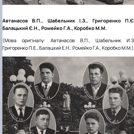
Автанасов В.П., Шабельник І.З., Григоренко П.Є.
Балацький Є.Н., Ромейко Г.А., Коробко М.М.
(Мова оригіналу:
Автанасов
В.П., Шабельник И.З.
Григоренко П.Е., Балацкий Е.Н., Ромейко Г.А., Коробко М.М.
)