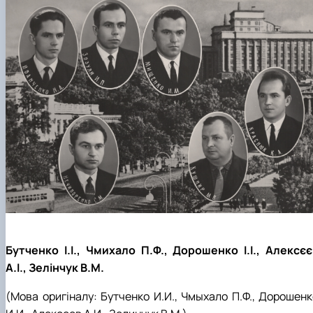
Бутченко І.І., Чмихало П.Ф., Дорошенко І.І., Алексєє
А.І., Зелінчук В.М.
(Мова оригіналу:
Бутченко
И.И., Чмыхало П.Ф., Дорошенк
И.И., Алексеев А.И., Зелинчук В.М.
)