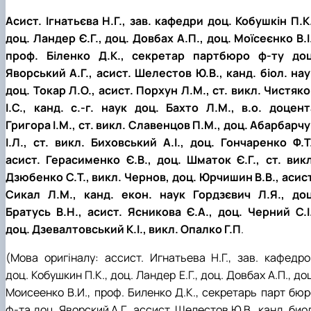
Асист. Ігнатьєва Н.Г., зав. кафедри доц. Кобушкін П.К.
доц. Ландер Є.Г., доц. Довбах А.П., доц. Моїсеєнко В.І.
проф. Біленко Д.К., секретар партбюро ф-ту доц
Яворський А.Г., асист. Шелестов Ю.В., канд. біол. нау
доц. Токар Л.О., асист. Порхун Л.М., ст. викл. Чистяко
І.С., канд. с.-г. наук доц. Бахто Л.М., в.о. доцент
Григора І.М., ст. викл. Славенцов П.М., доц. Абарбарчу
І.Л., ст. викл. Биховський А.І., доц. Гончаренко Ф.Т.
асист. Герасименко Є.В., доц. Шматок Є.Г., ст. викл
Дзюбенко С.Т., викл. Чернов, доц. Юрчишин В.В., асист
Сикал Л.М., канд. екон. наук Гордзєвич Л.Я., доц
Братусь В.Н., асист. Ясникова Є.А., доц. Черний С.І.
доц. Дзевалтовський К.І., викл. Опалко Г.П
.
(Мова оригіналу:
ассист. Игнатьева Н.Г., зав. кафедро
доц.
Кобушкин П.К., доц. Ландер Е.Г., доц. Довбах А.П., до
Моисеенко В.И., проф. Биленко Д.К., секретарь парт бюр
ф-та доц. Яворский А.Г., ассист. Шелестов Ю.В., канд. био