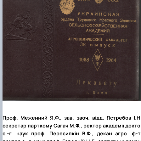
Проф. Меженний Я.Ф., зав. заоч. відд. Ястребов І.Н.
секретар парткому Сагач М.Ф., ректор академії докто
с.-г. наук проф. Пересипкін В.Ф., декан агро. ф-т
доктор с.-г. наук проф. Городній Н.Г., заступник декан