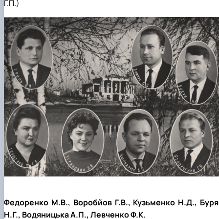
Г.П.
)
Федоренко М.В., Воробйов Г.В., Кузьменко Н.Д., Буря
Н.Г., Водяницька А.П., Левченко Ф.К.