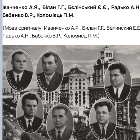
Іванченко А.Я., Білан Г.Г., Бєлінський Є.Є., Радько А.Н
Бабенко В.Р., Коломієць П.М.
(Мова оригіналу:
Иванченко А.Я., Билан Г.Г., Белинский Е.Е
Радько А.Н., Бабенко В.Р., Коломиец П.М.
)