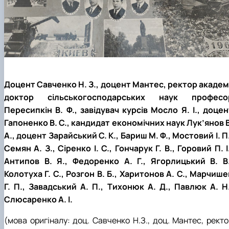
Доцент Савченко Н. З., доцент Мантес, ректор академі
доктор сільськогосподарських наук професо
Пересипкін В. Ф., завідувач курсів Мосло Я. І., доцен
Гапоненко В. С., кандидат економічних наук Лук’янов В
А., доцент Зарайський С. К., Бариш М. Ф., Мостовий І. П
Семян А. З., Сіренко І. С., Гончарук Г. В., Горовий П. І
Антипов В. Я., Федоренко А. Г., Ягорлицький В. В.
Колотуха Г. С., Розгон В. Б., Харитонов А. С., Марчише
Г. П., Завадський А. П., Тихонюк А. Д., Павлюк А. Н.
Слюсаренко А. І.
(мова оригіналу: доц. Савченко Н.З., доц. Мантес, ректо