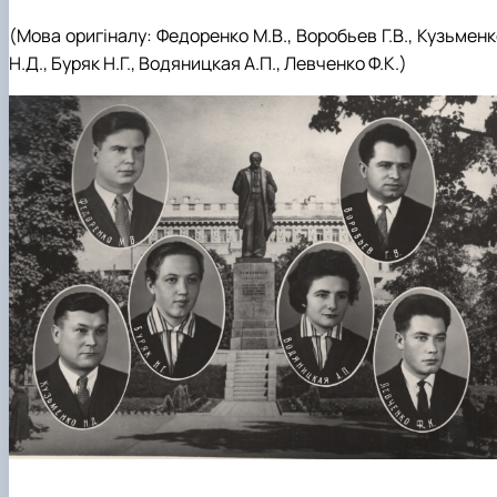
(Мова оригіналу:
Федоренко М.В., Воробьев Г.В., Кузьмен
Н.Д., Буряк Н.Г.,
Водяницкая А.П., Левченко Ф.К.
)