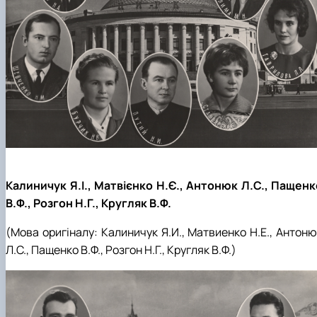
Калиничук Я.І., Матвієнко Н.Є., Антонюк Л.С., Пащенк
В.Ф., Розгон Н.Г., Кругляк В.Ф.
(Мова оригіналу:
Калиничук
Я.И., Матвиенко Н.Е., Антоню
Л.С., Пащенко В.Ф., Розгон Н.Г., Кругляк В.Ф.
)