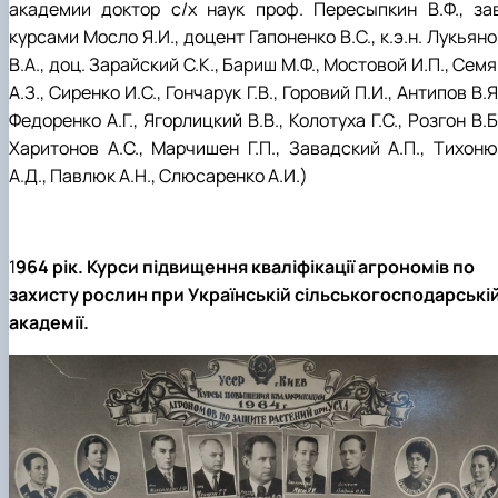
академии доктор с/х наук проф. Пересыпкин В.Ф., зав
курсами Мосло Я.И., доцент Гапоненко В.С., к.э.н. Лукьян
В.А., доц. Зарайский С.К., Бариш М.Ф., Мостовой И.П., Сем
А.З., Сиренко И.С., Гончарук Г.В., Горовий П.И., Антипов В.Я
Федоренко А.Г., Ягорлицкий В.В., Колотуха Г.С., Розгон В.Б
Харитонов А.С., Марчишен Г.П., Завадский А.П., Тихоню
А.Д., Павлюк А.Н., Слюсаренко А.И.)
1
964 рік. Курси підвищення кваліфікації агрономів по
захисту рослин при
Українській сільськогосподарські
академії
.