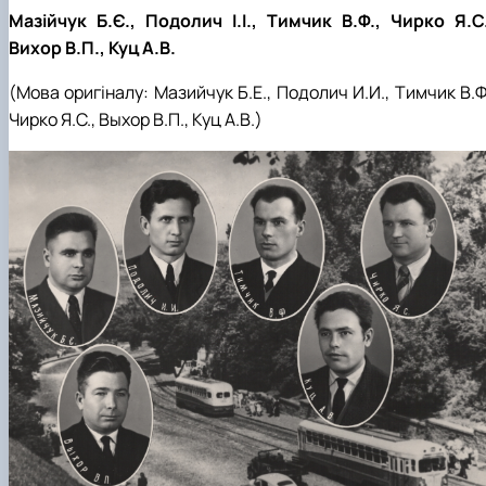
Мазійчук Б.Є., Подолич І.І., Тимчик В.Ф., Чирко Я.С.
Вихор В.П., Куц А.В.
(Мова оригіналу:
Мазийчук
Б.Е., Подолич И.И., Тимчик В.Ф
Чирко Я.С., Выхор В.П., Куц А.В.
)