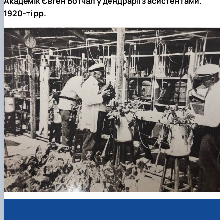
Академік Євген Вотчал у дендрарії з асистентами.
1920-ті рр.