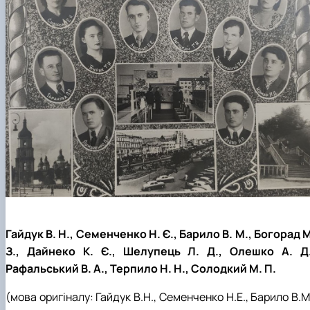
Гайдук В. Н., Семенченко Н. Є., Барило В. М., Богорад М
З., Дайнеко К. Є., Шелупець Л. Д., Олешко А. Д.
Рафальський В. А., Терпило Н. Н., Солодкий М. П.
(мова оригіналу: Гайдук В.Н., Семенченко Н.Е., Барило В.М