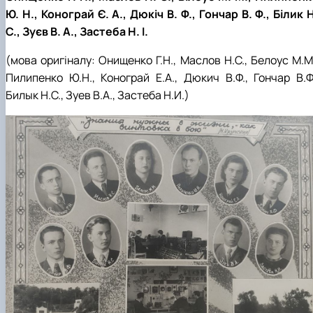
Ю. Н., Конограй Є. А., Дюкіч В. Ф., Гончар В. Ф., Білик 
С., Зуєв В. А., Застеба Н. І.
(мова оригіналу: Онищенко Г.Н., Маслов Н.С., Белоус М.М
Пилипенко Ю.Н., Конограй Е.А., Дюкич В.Ф., Гончар В.Ф.
Билык Н.С., Зуев В.А., Застеба Н.И.)