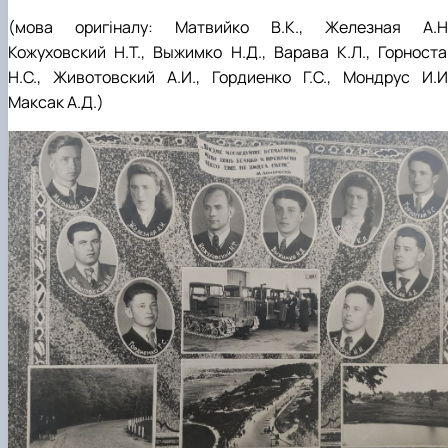
(мова оригіналу: Матвийко В.К., Железная А.Н.
Кожуховский Н.Т., Выжимко Н.Д., Варава К.Л., Горноста
Н.С., Животовский А.И., Гордиенко Г.С., Мондрус И.И.
Максак А.Д.)