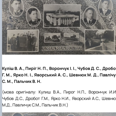
Куліш В. А., Пиріг Н. П., Ворончук І. І., Чубов Д. С., Дроб
Г. М., Ярко Н. І., Яворський А. С., Шевнюк М. Д., Павліч
С. М., Пальчик В. Н.
(мова оригіналу: Кулиш В.А., Пирог Н.П., Ворончук И.И.
Чубов Д.С., Дробот Г.М., Ярко Н.И., Яворский А.С., Шевн
М.Д., Павличук С.М., Пальчик В.Н.)