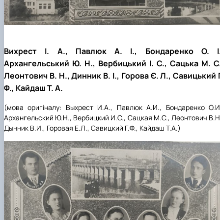
Вихрест І. А., Павлюк А. І., Бондаренко О. І.
Архангельський Ю. Н., Вербицький І. С., Сацька М. С.
Леонтович В. Н., Динник В. І., Горова Є. Л., Савицький 
Ф., Кайдаш Т. А.
(мова оригіналу: Выхрест И.А., Павлюк А.И., Бондаренко О.И
Архангельский Ю.Н., Вербицкий И.С., Сацкая М.С., Леонтович В.Н
Дынник В.И., Горовая Е.Л., Савицкий Г.Ф., Кайдаш Т.А.)