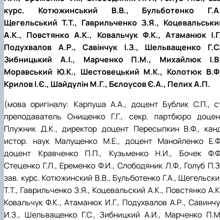
курс. Котюжинський В.В., Бульботенко Г.А.
Щегельський Т.Т., Гаврильченко З.Я., Коцевальськи
А.К., Повстянко А.К., Ковальчук Ф.К., Атаманюк І.Г.
Подухвалов А.Р., Савінчук І.З., Шельващенко Г.С.
Зибницький А.І., Марченко П.М., Михайлюк І.В.
Моравський Ю.К., Шестовецький М.К., Колотюк В.Ф.
Крилов І.Є., Шайдулін М.Г., Бєлоусов Є.А., Пелих А.П.
(мова оригіналу: Карпуша А.А., доцент Бублик С.П., ст
преподаватель Онищенко Г.Г., секр. партбюро доцен
Плужник Д.К., директор доцент Пересыпкин В.Ф., канд
истор. наук Малущенко М.Е., доцент Манойленко Е.Ф.
доцент Кравченко П.П., Кузьменко Н.И., Бочек Ф.Ф.
Стеценко Г.Л., Еременко Ф.И., Слободяник Л.Ф., Голуб П.З
зав. курс. Котюжинский В.В., Бульботенко Г.А., Щегельск
Т.Т., Гаврильченко З.Я., Коцевальский А.К., Повстянко А.К
Ковальчук Ф.К., Атаманюк И.Г., Подухвалов А.Р., Савинчу
И.З., Шельващенко Г.С., Зибницкий А.И., Марченко П.М.