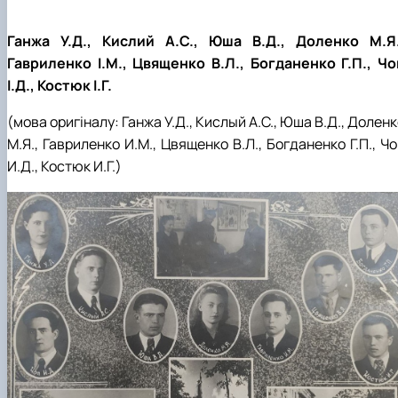
Ганжа У.Д., Кислий А.С., Юша В.Д., Доленко М.Я.
Гавриленко І.М., Цвященко В.Л., Богданенко Г.П., Чо
І.Д., Костюк І.Г.
(мова оригіналу: Ганжа У.Д., Кислый А.С., Юша В.Д., Долен
М.Я., Гавриленко И.М., Цвященко В.Л., Богданенко Г.П., Ч
И.Д., Костюк И.Г.)