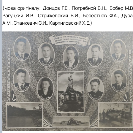
(мова оригіналу: Донцов Г.Е., Погребной В.Н., Бобер М.В
Рагуцкий И.В., Стрижевский В.И., Берестнев Ф.А., Дура
А.М., Станкевич С.И., Карпиловский Х.Е.)