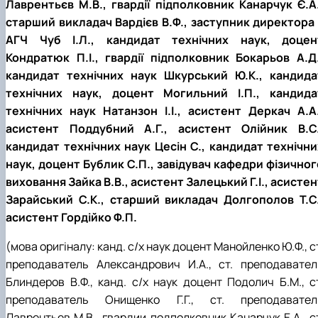
Лаврентьєв М.В., гвардії підполковник Канарчук Є.А.
старший викладач Вардієв В.Ф., заступник директора 
АГЧ Чуб І.Л., кандидат технічних наук, доцен
Кондратюк П.І., гвардії підполковник Бокарьов А.Д.
кандидат технічних наук Шкурський Ю.К., кандида
технічних наук, доцент Могильний І.П., кандида
технічних наук Натанзон І.І., асистент Деркач А.А.
асистент Поддубний А.Г., асистент Олійник В.С.
кандидат технічних наук Цесін С., кандидат технічни
наук, доцент Бублик С.П., завідувач кафедри фізичног
виховання Зайка В.В., асистент Залецький Г.І., асистен
Зарайський С.К., старший викладач Долгополов Т.С.
асистент Гордійко Ф.П.
(мова оригіналу: канд. с/х наук доцент Манойленко Ю.Ф., с
преподаватель Александрович И.А., ст. преподавател
Блиндеров В.Ф., канд. с/х наук доцент Подолич Б.М., ст
преподаватель Онищенко Г.Г., ст. преподавател
Лаврентьев М.В., гвардии подполковник Канарчук Е.А., ст