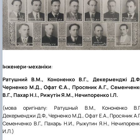
Інженери-механіки
:
Ратушний В.М., Кононенко В.Г., Декерменджі Д.Ф.
Черненко М.Д., Офат Є.А., Просяник А.Г., Семенченк
В.Г., Пахар Н.І., Рижутін Я.М., Нечипоренко І.Л.
(мова оригіналу: Ратушный В.М., Кононенко В.Г.
Декерменджи Д.Ф., Черненко М.Д., Офат Е.А., Просяник А.Г
Семенченко В.Г., Пахарь Н.И., Рыжутин Я.Н., Нечипоренк
И.Л.)