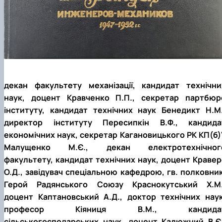
декан факультету механізації, кандидат технічни
наук, доцент Кравченко П.П., секретар партбюр
інституту, кандидат технічних наук Бенедикт Н.М.
директор інституту Пересипкін В.Ф., кандида
економічних наук, секретар Кагановицького РК КП(б)
Малущенко М.Є., декан електротехнічног
факультету, кандидат технічних наук, доцент Кравер
О.Д., завідувач спеціальною кафедрою, гв. полковник
Герой Радянського Союзу Краснокутський Х.М.
доцент Каптановський А.Д., доктор технічних наук
професор Кіяниця В.М., кандида
сільськогосподарських наук, доцент Калюжний В.Є.