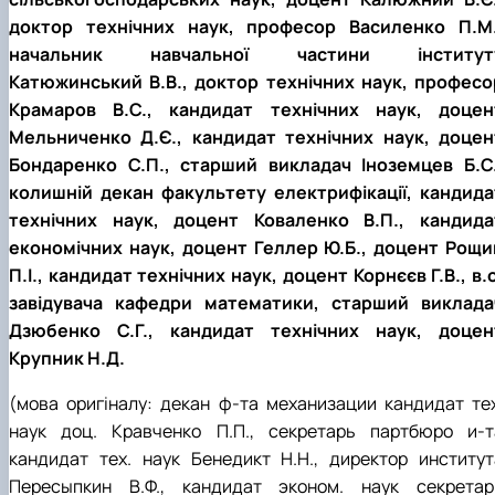
доктор технічних наук, професор Василенко П.М.
начальник навчальної частини інститут
Катюжинський В.В., доктор технічних наук, професо
Крамаров В.С., кандидат технічних наук, доцен
Мельниченко Д.Є., кандидат технічних наук, доцен
Бондаренко С.П., старший викладач Іноземцев Б.С.
колишній декан факультету електрифікації, кандида
технічних наук, доцент Коваленко В.П., кандида
економічних наук, доцент Геллер Ю.Б., доцент Рощи
П.І., кандидат технічних наук, доцент Корнєєв Г.В., в.о
завідувача кафедри математики, старший виклада
Дзюбенко С.Г., кандидат технічних наук, доцен
Крупник Н.Д.
(мова оригіналу: декан ф-та механизации кандидат тех
наук доц. Кравченко П.П., секретарь партбюро и-т
кандидат тех. наук Бенедикт Н.Н., директор институт
Пересыпкин В.Ф., кандидат эконом. наук секретар