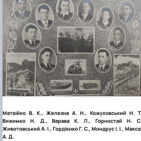
Матвійко В. К., Железна А. Н., Кожуховський Н. Т.
Вижимко Н. Д., Варава К. Л., Горностай Н. С.
Животовський А. І., Гордієнко Г. С., Мондрус І. І., Макс
А. Д.