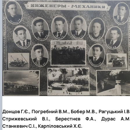
Донцов Г.Є., Погребний В.М., Бобер М.В., Рагуцький І.В.
Стрижевський В.І., Берестнєв Ф.А., Дурас А.М.
Станкевич С.І., Карпіловський Х.Є.