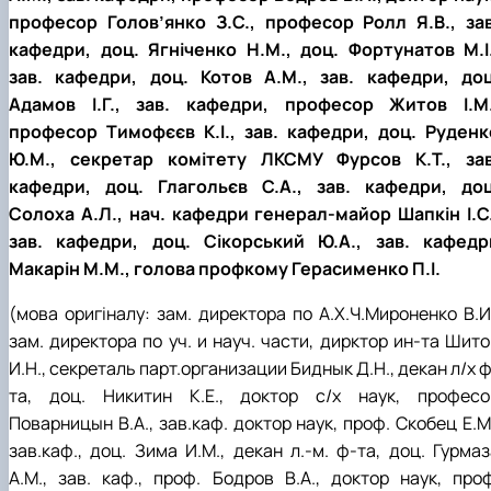
професор Голов’янко З.С., професор Ролл Я.В., зав
кафедри, доц. Ягніченко Н.М., доц. Фортунатов М.І.
зав. кафедри, доц. Котов А.М., зав. кафедри, доц
Адамов І.Г., зав. кафедри, професор Житов І.М.
професор Тимофєєв К.І., зав. кафедри, доц. Руденк
Ю.М., секретар комітету ЛКСМУ Фурсов К.Т., зав
кафедри, доц. Глагольєв С.А., зав. кафедри, доц
Солоха А.Л., нач. кафедри генерал-майор Шапкін І.С.
зав. кафедри, доц. Сікорський Ю.А., зав. кафедр
Макарін М.М., голова профкому Герасименко П.І.
(мова оригіналу: зам. директора по А.Х.Ч.Мироненко В.И.
зам. директора по уч. и науч. части, дирктор ин-та Шито
И.Н., секреталь парт.организации Биднык Д.Н., декан л/х 
та, доц. Никитин К.Е., доктор с/х наук, професо
Поварницын В.А., зав.каф. доктор наук, проф. Скобец Е.М
зав.каф., доц. Зима И.М., декан л.-м. ф-та, доц. Гурмаз
А.М., зав. каф., проф. Бодров В.А., доктор наук, проф