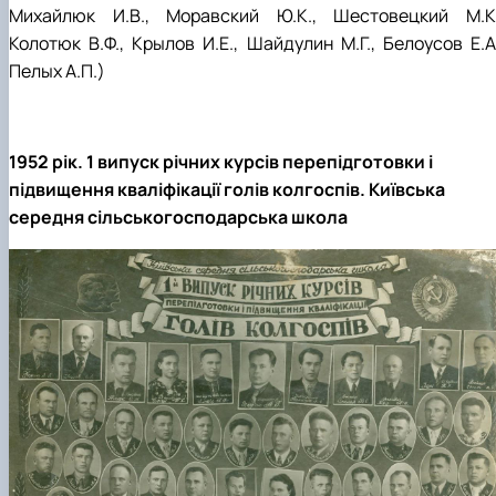
Михайлюк И.В., Моравский Ю.К., Шестовецкий М.К.
Колотюк В.Ф., Крылов И.Е., Шайдулин М.Г., Белоусов Е.А.
Пелых А.П.)
1952 рік. 1 випуск річних курсів перепідготовки і
підвищення кваліфікації голів колгоспів. Київська
середня сільськогосподарська школа