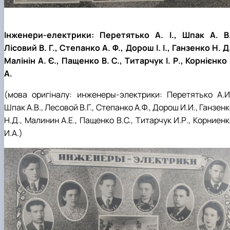
Інженери-електрики: Перетятько А. І., Шпак А. В.
Лісовий В. Г., Степанко А. Ф., Дорош І. І., Ганзенко Н. Д
Малінін А. Є., Пащенко В. С., Титарчук І. Р., Корнієнко 
А.
(мова оригіналу: инженеры-электрики: Перетятько А.И.
Шпак А.В., Лесовой В.Г., Степанко А.Ф., Дорош И.И., Ганзен
Н.Д., Малинин А.Е., Пащенко В.С., Титарчук И.Р., Корниен
И.А.)