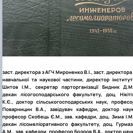
заст. директора з АГЧ Мироненко В.І., заст. директора 
навчальної та наукової частини, директор інститут
Шитов І.М., секретар парторганізації Бидник Д.М.
декан лісогосподарського факультету, доц. Нікіті
К.Є., доктор сільськогосподарських наук, професо
Поварницин В.А., завідувач кафедри, доктор наук
професор Скобець Є.М., зав. кафедри, доц. Зима І.М.
декан лісомеліоративного факультету, доц. Гурмаз
А.М., зав. кафедри, професор Бодров В.А., доктор наук