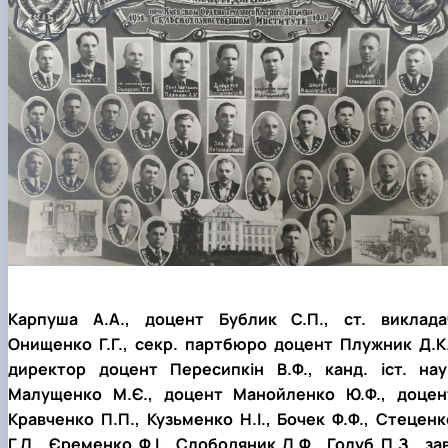
Карпуша А.А., доцент Бублик С.П., ст. виклада
Онищенко Г.Г., секр. партбюро доцент Плужник Д.К.
директор доцент Пересипкін В.Ф., канд. іст. нау
Малущенко М.Є., доцент Манойленко Ю.Ф., доцен
Кравченко П.П., Кузьменко Н.І., Бочек Ф.Ф., Стеценк
Г.Л., Єременко Ф.І., Слободяник Л.Ф., Голуб П.З., зав