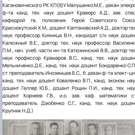
Кагановического РК КП(б)У Малущенко М.Е., декан элекро
ф-та канд. тех. наук доцент Краверс А.Д., зав. спец
кафедрой гв. полковник Герой Советского Союз
Краснокутский Х.М., доцент Каптановский А.Д., доктор те
наук профессор Кияница В.Н., кандидат с/х наук доцен
Калюжный В.Е., доктор тех. наук профессор Василенк
П.М., нач. учеб. части ин-та Катюжинский В.В., доктор те
наук профессор Крамаров В.С., канд. тех. наук доцен
Мельниченко Д.Е., канд. тех. наук доцент Бондаренко С.П
ст. преподаватель Иноземцев Б.С., б. декан ф-та элект-ц
канд. тех. наук доцент Коваленко В.П., канд. эконом. на
доцент Геллер Ю.Б., доцент Рощин П.И., канд. тех. нау
доцент Корнеев Г.В., и.о. зав. каф. математики ст
преподаватель Дзюбенко С.Г., канд. тех. наук доцен
Крупник Н.Д.)