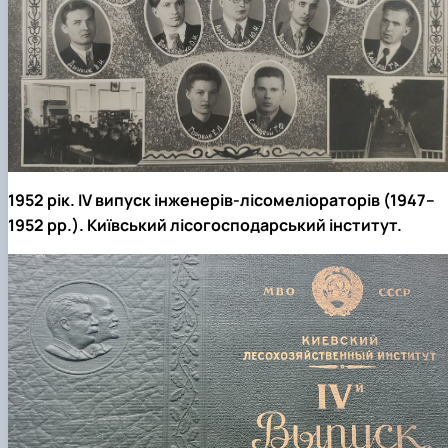
1952 рік. IV випуск інженерів-лісомеліораторів (1947–
1952 рр.). Київський лісогосподарський інститут.