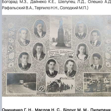
Богорад М.З., Дайнеко К.Е., Шелупец Л.Д., Олешко А.Д.
Рафальский В.А., Терпило Н.Н., Солодкий М.П.)
Онищенко Г. Н., Маслов Н. С., Білоус М. М., Пилипенк