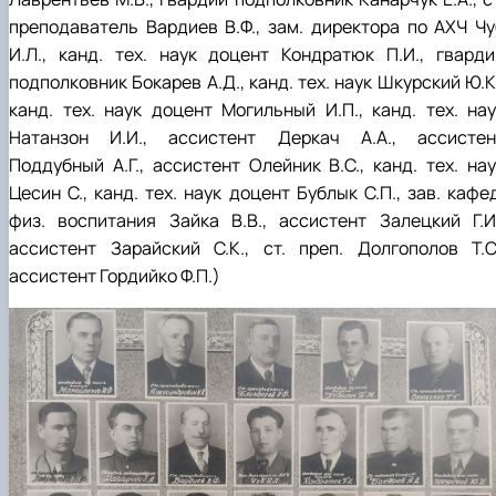
преподаватель Вардиев В.Ф., зам. директора по АХЧ Чу
И.Л., канд. тех. наук доцент Кондратюк П.И., гварди
подполковник Бокарев А.Д., канд. тех. наук Шкурский Ю.К
канд. тех. наук доцент Могильный И.П., канд. тех. нау
Натанзон И.И., ассистент Деркач А.А., ассистен
Поддубный А.Г., ассистент Олейник В.С., канд. тех. нау
Цесин С., канд. тех. наук доцент Бублык С.П., зав. кафе
физ. воспитания Зайка В.В., ассистент Залецкий Г.И.
ассистент Зарайский С.К., ст. преп. Долгополов Т.С.
ассистент Гордийко Ф.П.)