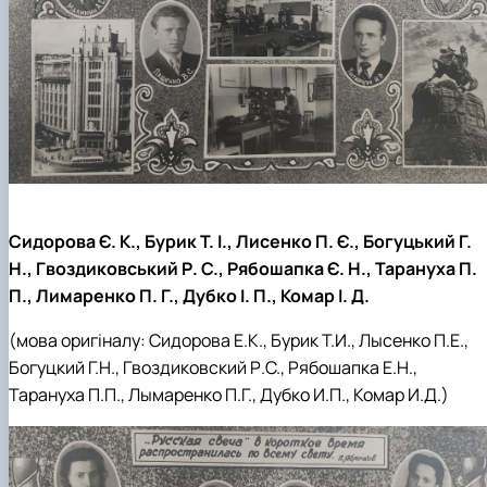
Сидорова Є. К., Бурик Т. І., Лисенко П. Є., Богуцький Г.
Н., Гвоздиковський Р. С., Рябошапка Є. Н., Тарануха П.
П., Лимаренко П. Г., Дубко І. П., Комар І. Д.
(мова оригіналу: Сидорова Е.К., Бурик Т.И., Лысенко П.Е.,
Богуцкий Г.Н., Гвоздиковский Р.С., Рябошапка Е.Н.,
Тарануха П.П., Лымаренко П.Г., Дубко И.П., Комар И.Д.)