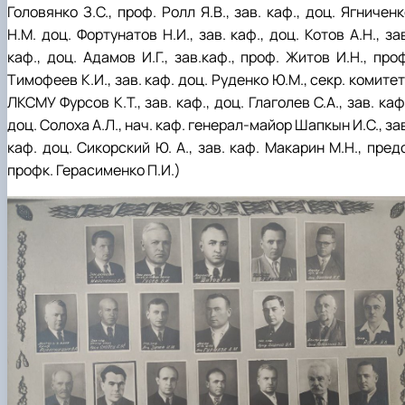
Головянко З.С., проф. Ролл Я.В., зав. каф., доц. Ягничен
Н.М. доц. Фортунатов Н.И., зав. каф., доц. Котов А.Н., за
каф., доц. Адамов И.Г., зав.каф., проф. Житов И.Н., про
Тимофеев К.И., зав. каф. доц. Руденко Ю.М., секр. комите
ЛКСМУ Фурсов К.Т., зав. каф., доц. Глаголев С.А., зав. каф
доц. Солоха А.Л., нач. каф. генерал-майор Шапкын И.С., за
каф. доц. Сикорский Ю. А., зав. каф. Макарин М.Н., пред
профк. Герасименко П.И.)