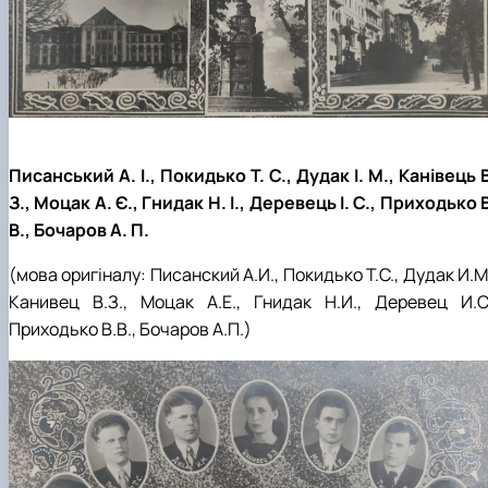
Писанський А. І., Покидько Т. С., Дудак І. М., Канівець 
З., Моцак А. Є., Гнидак Н. І., Деревець І. С., Приходько 
В., Бочаров А. П.
(мова оригіналу: Писанский А.И., Покидько Т.С., Дудак И.М
Канивец В.З., Моцак А.Е., Гнидак Н.И., Деревец И.С.
Приходько В.В., Бочаров А.П.)