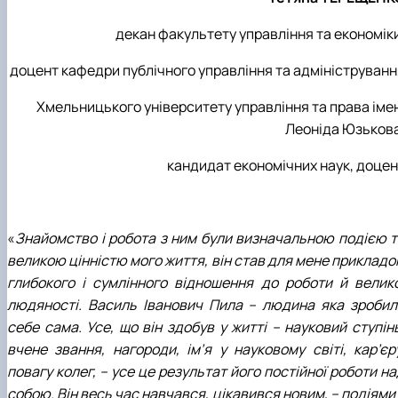
декан факультету управління та економік
доцент кафедри публічного управління та адмініструванн
Хмельницького університету управління та права іме
Леоніда Юзькова
кандидат економічних наук, доцен
«
Знайомство і робота з ним були визначальною подією т
великою цінністю мого життя, він став для мене прикладо
глибокого і сумлінного відношення до роботи й велико
людяності. Василь Іванович Пила – людина яка зробил
себе сама. Усе, що він здобув у житті – науковий ступін
вчене звання, нагороди, ім’я у науковому світі, кар’єру
повагу колег, – усе це результат його постійної роботи н
собою. Він весь час навчався, цікавився новим, – подіями