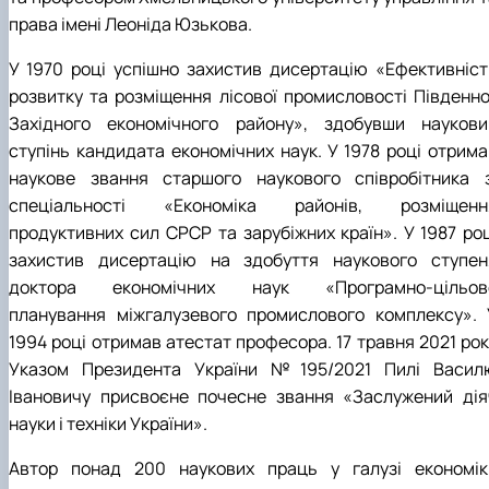
права імені Леоніда Юзькова.
У 1970 році успішно захистив дисертацію «Ефективніст
розвитку та розміщення лісової промисловості Південно
Західного економічного району», здобувши наукови
ступінь кандидата економічних наук. У 1978 році отрима
наукове звання старшого наукового співробітника з
спеціальності «Економіка районів, розміщенн
продуктивних сил СРСР та зарубіжних країн». У 1987 роц
захистив дисертацію на здобуття наукового ступен
доктора економічних наук «Програмно-цільов
планування міжгалузевого промислового комплексу». 
1994 році отримав атестат професора. 17 травня 2021 рок
Указом Президента України №195/2021 Пилі Васил
Івановичу присвоєне почесне звання «Заслужений дія
науки і техніки України».
Автор понад 200 наукових праць у галузі економік