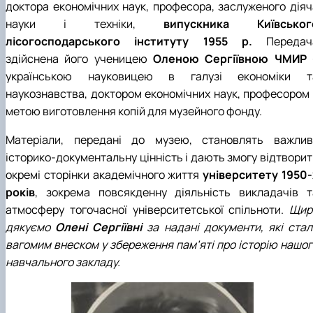
доктора економічних наук, професора, заслуженого діяч
науки і техніки,
випускника Київськог
лісогосподарського інституту 1955 р.
Передач
здійснена його ученицею
Оленою Сергіївною ЧМИР 
українською науковицею в галузі економіки т
наукознавства, доктором економічних наук, професором 
метою виготовлення копій для музейного фонду.
Матеріали, передані до музею, становлять важлив
історико-документальну цінність і дають змогу відтворит
окремі сторінки академічного життя
університету 1950-
років
, зокрема повсякденну діяльність викладачів т
атмосферу тогочасної університетської спільноти.
Щир
дякуємо
Олені Сергіївні
за надані документи, які стал
вагомим внеском у збереження пам’яті про історію нашог
навчального закладу.