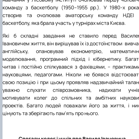
команду з баскетболу (1950–1955 рр.). У 1980-х рока
створив та очолював аматорську команду НДЕІ 
баскетболу, яка брала участь у турнірах міста Києва.
Які б складні завдання не ставило перед Василе
Івановичем життя, він вирішував їх із достоїнством: вивч
англійську, опановував економетрію, математичн
моделювання, програмний підхід і кібернетику. Багат
читав і постійно спілкувався з фахівцями, – практиками
науковцями, педагогами. Ніколи не боявся відстоюват
свою позицію і при цьому проявляв надзвичайний талан
уважно слухати співрозмовника, надихати учнів
мотивувати колег до спільних та амбітних наукови
проектів. Багато людей поважали його за життя, і нин
цінують та зберігають пам’ять про нього.
Спогади колег і учнів про Василя Івановича