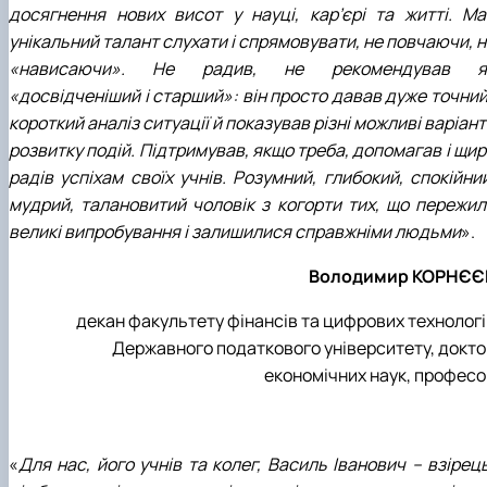
досягнення нових висот у науці, кар’єрі та житті. Ма
унікальний талант слухати і спрямовувати, не повчаючи, 
«нависаючи». Не радив, не рекомендував я
«досвідченіший і старший»: він просто давав дуже точний
короткий аналіз ситуації й показував різні можливі варіан
розвитку подій. Підтримував, якщо треба, допомагав і щи
радів успіхам своїх учнів. Розумний, глибокий, спокійни
мудрий, талановитий чоловік з когорти тих, що пережил
великі випробування і залишилися справжніми людьми
».
Володимир КОРНЄЄ
декан факультету фінансів та цифрових технологі
Державного податкового університету, докто
економічних наук, професо
«
Для нас, його учнів та колег, Василь Іванович – взірец