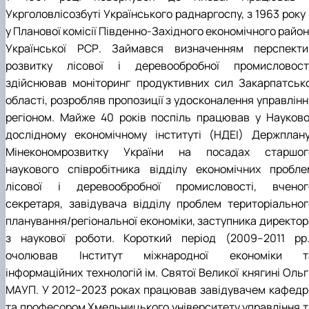
Укрголовлісозбуті Українського раднаргоспу, з 1963 року
у Планової комісії Південно-Західного економічного райо
Української РСР. Займався визначенням перспекти
розвитку лісової і деревообробної промисловості
здійснював моніторинг продуктивних сил Закарпатсько
області, розробляв пропозиції з удосконалення управлінн
регіоном. Майже 40 років поспіль працював у Науково
дослідному економічному інституті (НДЕІ) Держплану
Мінекономрозвитку України на посадах старшог
наукового співробітника відділу економічних пробле
лісової і деревообробної промисловості, вченог
секретаря, завідувача відділу проблем територіальног
планування/регіональної економіки, заступника директор
з наукової роботи. Короткий період (2009–2011 рр.
очолював Інститут міжнародної економіки т
інформаційних технологій ім. Святої Великої княгині Оль
МАУП. У 2012–2023 роках працював завідувачем кафедр
та професором Хмельницького університету управління т