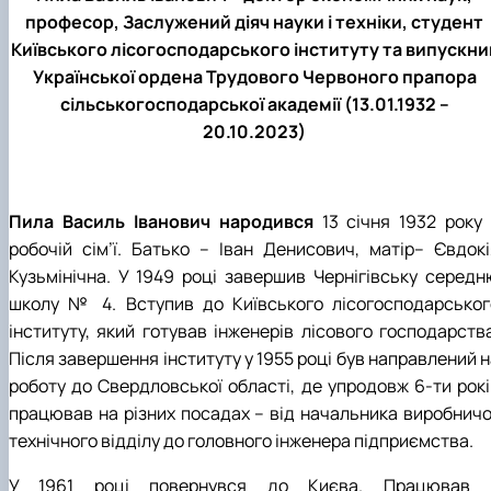
До Дня Державного Прапора України
1938 рік
1948 рік
1957 рік
1966 рік
1975 рік
професор, Заслужений діяч науки і техніки, студент
(23.08.2025)
1939 рік
1949 рік
1958 рік
1967 рік
1976 рік
Київського лісогосподарського інституту та випускни
Ялинкові прикраси (25.12.2024)
1959 рік
1968 рік
1979 рік
Української ордена Трудового Червоного прапора
1969 рік
1977 рік
сільськогосподарської академії (13.01.1932 –
20.10.2023)
Пила Василь Іванович народився
13 січня 1932 року 
робочій сім’ї. Батько – Іван Денисович, матір– Євдокі
Кузьмінічна. У 1949 році завершив Чернігівську середн
школу № 4. Вступив до Київського лісогосподарськог
інституту, який готував інженерів лісового господарства
Після завершення інституту у 1955 році був направлений 
роботу до Свердловської області, де упродовж 6-ти рокі
працював на різних посадах – від начальника виробничо
технічного відділу до головного інженера підприємства.
У 1961 році повернувся до Києва. Працював 