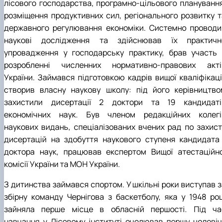
лісового господарства, програмно-цільового планування
розміщення продуктивних сил, регіонального розвитку т
державного регулювання економіки. Системно проводи
наукові дослідження та здійснював їх практичн
упровадження у господарську практику, брав участь 
розробленні численних нормативно-правових акті
України. Займався підготовкою кадрів вищої кваліфікації
створив власну наукову школу: під його керівництво
захистили дисертації 2 доктори та 19 кандидаті
економічних наук. Був членом редакційних колегі
наукових видань, спеціалізованих вчених рад по захист
дисертацій на здобуття наукового ступеня кандидата 
доктора наук, працював експертом Вищої атестаційно
комісії України та МОН України.
З дитинства займався спортом. У шкільні роки виступав з
збірну команду Чернігова з баскетболу, яка у 1948 роц
зайняла перше місце в обласній першості. Під ча
навчання у Лісовому інституті очолював першу чоловіч