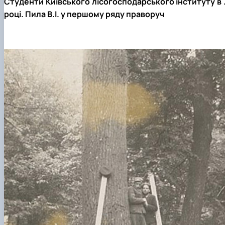
Студенти Київського лісогосподарського інституту в 
році. Пила В.І. у першому ряду праворуч