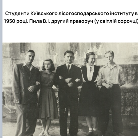
Студенти Київського лісогосподарського інституту в
1950 році. Пила В.І. другий праворуч (у світлій сорочці