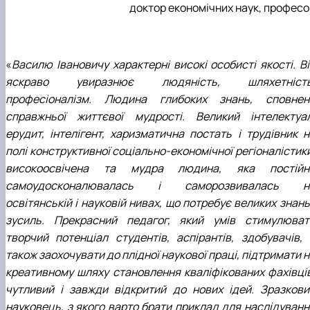
доктор економічних наук, професо
«
Василю Івановичу характерні високі особисті якості. В
яскраво увиразнює людяність, шляхетність
професіоналізм. Людина глибоких знань, сповнен
справжньої життєвої мудрості. Великий інтелектуал
ерудит, інтелігент, харизматична постать і трудівник н
полі конструктивної соціально-економічної регіоналістик
високоосвічена та мудра людина, яка постійн
самоудосконалювалась і саморозвивалась н
освітянській і науковій нивах, що потребує великих знань
зусиль. Прекрасний педагог, який умів стимулюват
творчий потенціал студентів, аспірантів, здобувачів, 
також заохочувати до плідної наукової праці, підтримати 
креативному шляху становлення кваліфікованих фахівців
чутливий і завжди відкритий до нових ідей. Зразкови
науковець, з якого варто брати приклад для наслідуванн