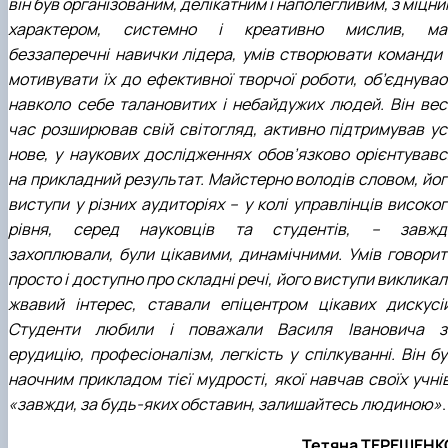
він був організованим, делікатним і наполегливим, з міцн
характером, системно і креативно мислив, ма
беззаперечні навички лідера, умів створювати команди 
мотивувати їх до ефективної творчої роботи, об’єднувао
навколо себе талановитих і небайдужих людей. Він вес
час розширював свій світогляд, активно підтримував ус
нове, у наукових дослідженнях обов’язково орієнтувавс
на прикладний результат. Майстерно володів словом, йог
виступи у різних аудиторіях – у колі управлінців високо
рівня, серед науковців та студентів, – завжд
захоплювали, були цікавими, динамічними. Умів говорит
просто і доступно про складні речі, його виступи виклика
жвавий інтерес, ставали епіцентром цікавих дискусій
Студенти любили і поважали Василя Івановича з
ерудицію, професіоналізм, легкість у спілкуванні. Він б
наочним прикладом тієї мудрості, якої навчав своїх учні
«завжди, за будь-яких обставин, залишайтесь людиною»
.
Тетяна ТЕРЕЩЕНК