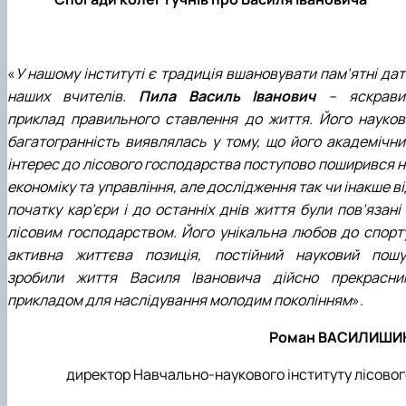
«
У нашому інституті є традиція вшановувати пам’ятні да
наших вчителів.
Пила Василь Іванович
– яскрави
приклад правильного ставлення до життя. Його науков
багатогранність виявлялась у тому, що його академічни
інтерес до лісового господарства поступово поширився н
економіку та управління, але дослідження так чи інакше в
початку кар’єри і до останніх днів життя були пов’язані
лісовим господарством. Його унікальна любов до спорту
активна життєва позиція, постійний науковий пошу
зробили життя Василя Івановича дійсно прекрасни
прикладом для наслідування молодим поколінням
».
Роман ВАСИЛИШИ
директор Навчально-наукового інституту лісовог