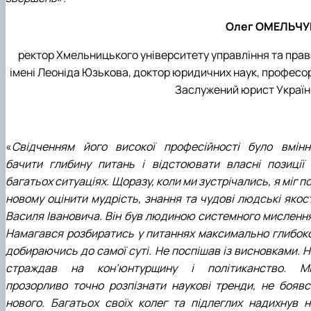
Олег ОМЕЛЬЧУ
ректор Хмельницького університету управління та прав
імені Леоніда Юзькова, доктор юридичних наук, професор
Заслужений юрист Україн
«
Свідченням його високої професійності було вмінн
бачити глибину питань і відстоювати власні позиції 
багатьох ситуаціях. Щоразу, коли ми зустрічались, я міг п
новому оцінити мудрість, знання та чудові людські якост
Василя Івановича. Він був людиною системного мислення
Намагався розбиратись у питаннях максимально глибоко
добираючись до самої суті. Не поспішав із висновками. Н
страждав на кон’юнтурщину і політиканство. Мі
прозорливо точно розпізнати наукові тренди, не боявс
нового. Багатьох своїх колег та підлеглих надихнув н