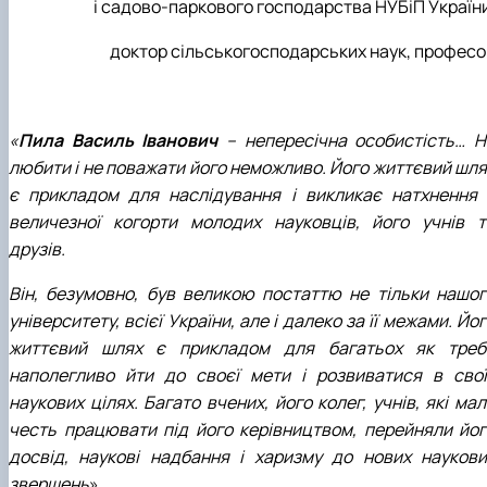
і садово-паркового господарства НУБіП України
доктор сільськогосподарських наук, професо
«
Пила Василь Іванович
– непересічна особистість… Н
любити і не поважати його неможливо. Його життєвий шля
є прикладом для наслідування і викликає натхнення 
величезної когорти молодих науковців, його учнів т
друзів.
Він, безумовно, був великою постаттю не тільки нашог
університету, всієї України, але і далеко за її межами. Йо
життєвий шлях є прикладом для багатьох як треб
наполегливо йти до своєї мети і розвиватися в свої
наукових цілях. Багато вчених, його колег, учнів, які ма
честь працювати під його керівництвом, перейняли йог
досвід, наукові надбання і харизму до нових наукови
звершень
».