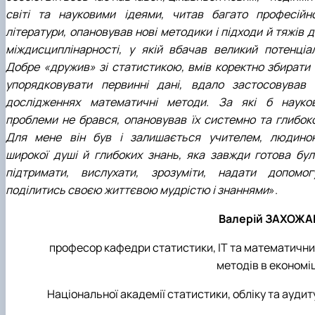
світі та науковими ідеями, читав багато професійно
літератури, опановував нові методики і підходи й тяжів 
міждисциплінарності, у якій вбачав великий потенціал
Добре «дружив» зі статистикою, вмів коректно збирати 
упорядковувати первинні дані, вдало застосовував 
дослідженнях математичні методи. За які б науков
проблеми не брався, опановував їх системно та глибоко
Для мене він був і залишається учителем, людино
широкої душі й глибоких знань, яка завжди готова бул
підтримати, вислухати, зрозуміти, надати допомогу
поділитись своєю життєвою мудрістю і знаннями
».
Валерій ЗАХОЖА
професор кафедри статистики, IT та математични
методів в економі
Національної академії статистики, обліку та аудит