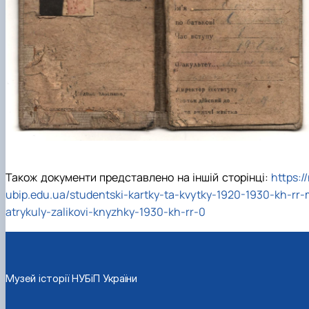
Також документи представлено на іншій сторінці:
https:/
ubip.edu.ua/studentski-kartky-ta-kvytky-1920-1930-kh-rr
atrykuly-zalikovi-knyzhky-1930-kh-rr-0
Музей історії НУБіП України