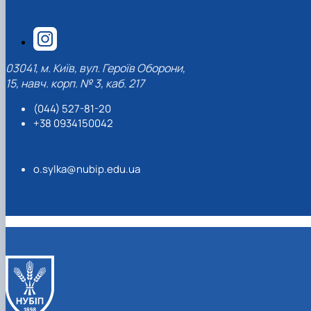
До Дня Державного Прапора України
1938 рік
1948 рік
1957 рік
1966 рік
1975 рік
(23.08.2025)
1939 рік
1949 рік
1958 рік
1967 рік
1976 рік
Ялинкові прикраси (25.12.2024)
1959 рік
1968 рік
1979 рік
1969 рік
1977 рік
03041, м. Київ, вул. Героїв Оборони,
15, навч. корп. № 3, каб. 217
(044) 527-81-20
+38 0934150042
o.sylka@nubip.edu.ua