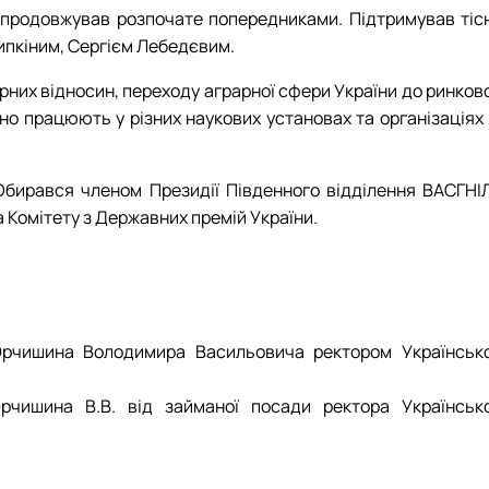
 продовжував розпочате попередниками. Підтримував тісн
пкіним, Сергієм Лебедєвим.
них відносин, переходу аграрної сфери України до ринково
ідно працюють у різних наукових установах та організаціях
Обирався членом Президії Південного відділення ВАСГНІЛ
а Комітету з Державних премій України.
Юрчишина Володимира Васильовича ректором Українсько
рчишина В.В. від займаної посади ректора Українсько