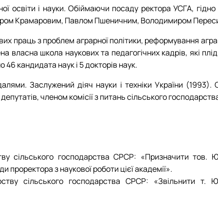
ї освіти і науки. Обіймаючи посаду ректора УСГА, гідно
миром Крамаровим, Павлом Пшеничним, Володимиром Переси
х праць з проблем аграрної політики, реформування аграр
рена власна школа наукових та педагогічних кадрів, які пл
о 46 кандидата наук і 5 докторів наук.
лями. Заслужений діяч науки і техніки України (1993). 
депутатів, членом комісії з питань сільського господарств
тву сільського господарства СРСР: «Призначити тов. 
и проректора з наукової роботи цієї академії».
ству сільського господарства СРСР: «Звільнити т. Ю