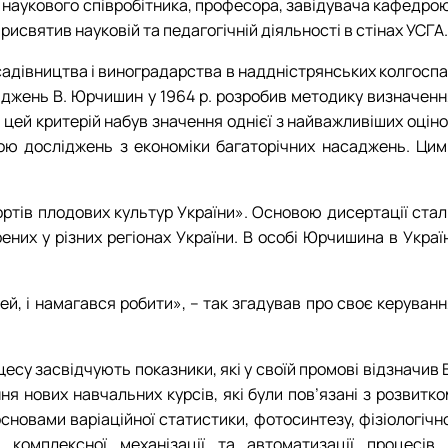
о наукового співробітника, професора, завідувача кафедро
исвятив науковій та педагогічній діяльності в стінах УСГА.
садівництва і виноградарства в наддністрянських колгоспа
сліджень В. Юрчишин у 1964 р. розробив методику визначен
і цей критерій набув значення однієї з найважливіших оцін
вою досліджень з економіки багаторічних насаджень. Цим
ортів плодових культур України». Основою дисертації стал
их у різних регіонах України. В особі Юрчишина в Україн
ей, і намагався робити», – так згадував про своє керуван
есу засвідчують показники, які у своїй промові відзначив 
я нових навчальних курсів, які були пов’язані з розвитко
новами варіаційної статистики, фотосинтезу, фізіологічно
 комплексної механізації та автоматизації процесів 