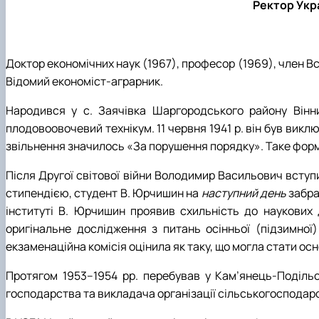
Ректор Укра
Фотографії 2000-х рр.
Доктор економічних наук (1967), професор (1969), член В
Відомий економіст-аграрник.
Народився у с. Заячівка Шаргородського району Вінни
плодовоовочевий технікум. 11 червня 1941 р. він був викл
звільнення значилось «За порушення порядку». Таке форму
Після Другої світової війни Володимир Васильович всту
стипендією, студент В. Юрчишин на
наступний день
забра
інституті В. Юрчишин проявив схильність до наукових д
оригінальне дослідження з питань осінньої (підзимної
екзаменаційна комісія оцінила як таку, що могла стати ос
Протягом 1953–1954 рр. перебував у Кам’янець-Подільс
господарства та викладача організації сільськогосподар