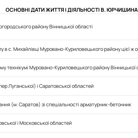
ОСНОВНІ ДАТИ ЖИТТЯ І ДІЯЛЬНОСТІ В. ЮРЧИШИНА
аргородського району Вінницької області
лу в
с. Михайлівці Муровано-Куриловецького району цієї ж о
му технікумі
Муровано-Куриловецького
району Вінницької 
ер Луганської) і Саратовської областей
ння (м. Саратов) зі спеціальності арматурник-бетонник
вської і Московської областей