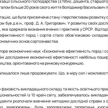
ізації сільського господарства (з 1954), доцента, старшог
агалом більше 20 років свого життя Володимир Васильович пр
тацію, що була присвячена стану і перспективам розвитку 
м був д.е.н., проф. Д. А. Григорович. У розвитку своїх до
, яка одержала визнання вчених і практиків у СРСР. Відтод
 ефективності порід і сортів стало обов’язковою складо
ономічних основ сортознавства.
тора економічних наук «Економічна ефективність порід і с
і дослідження економічної ефективності найбільш поширен
ицтва, орієнтованого на ринкову конкуренцію.
Залишалося лише продовжувати. Що, в міру сил і можливост
о фаховість викладацького складу та якість освітнього проц
ональностей із 10 країн світу, забезпечувалось викладанн
уденти розпочали вивчення методики дослідної справи з ос
до захворювань; були запроваджені теоретичні курси