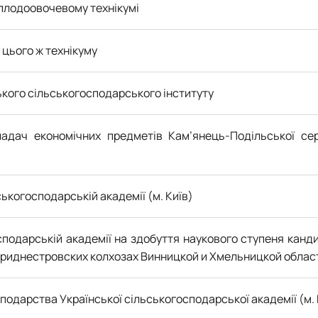
плодоовочевому технікумі
 цього ж технікуму
кого сільськогосподарського інституту
ладач економічних предметів Кам
’
янець-Подільської сер
ськогосподарській академії (м. Київ)
сподарській академії на здобуття наукового ступеня канди
Приднестровских колхозах Винницкой и Хмельницкой облас
подарства Української сільськогосподарської академії (м. 