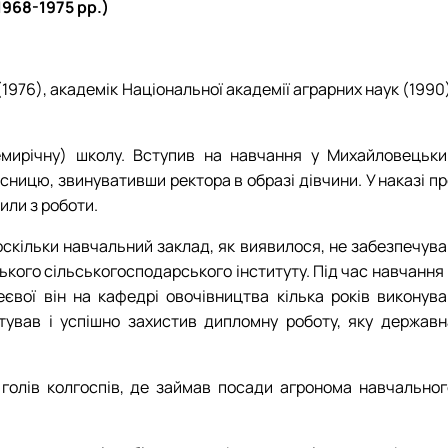
1968-1975 рр.)
1976), академік Національної академії аграрних наук (1990
емирічну) школу. Вступив на навчання у Михайловецьки
рсницю, звинувативши ректора в образі дівчини. У наказі п
или з роботи.
оскільки навчальний заклад, як виявилося, не забезпечува
кого сільськогосподарського інституту. Під час навчання 
євої він на кафедрі овочівництва кілька років виконува
отував і успішно захистив дипломну роботу, яку державн
 голів колгоспів, де займав посади агронома навчальног