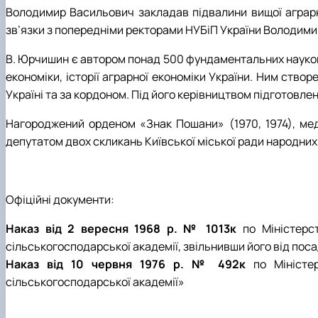
Володимир Васильович закладав підвалини вищої аграрно
зв’язки з попередніми ректорами НУБіП України Володи
В. Юрчишин є автором понад 500 фундаментальних наукови
економіки, історії аграрної економіки України. Ним ство
Україні та за кордоном. Під його керівництвом підготовлен
Нагороджений орденом «Знак Пошани» (1970, 1974), меда
депутатом двох скликань Київської міської ради народних 
Офіційні документи:
Наказ від 2 вересня 1968 р. № 1013к
по Міністерс
сільськогосподарської академії, звільнивши його від посад
Наказ від 10 червня 1976 р. № 492к
по Міністер
сільськогосподарської академії»