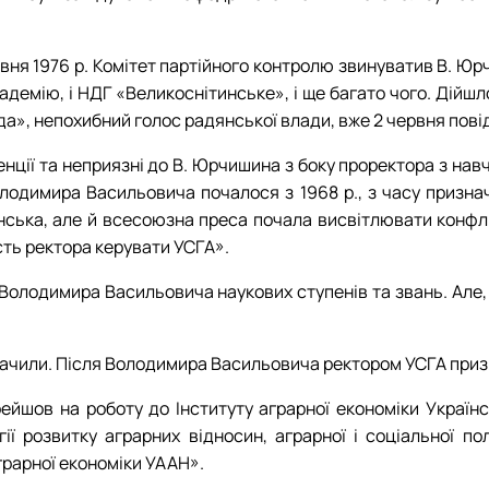
авня 1976 р. Комітет партійного контролю звинуватив В. Юр
демію, і НДГ «Великоснітинське», і ще багато чого. Дійшло 
а», непохибний голос радянської влади, вже 2 червня повід
енції та неприязні до В. Юрчишина з боку проректора з нав
олодимира Васильовича почалося з 1968 р., з часу призн
анська, але й всесоюзна преса почала висвітлювати конфл
сть ректора керувати УСГА».
Володимира Васильовича наукових ступенів та звань. Але,
начили. Після Володимира Васильовича ректором УСГА призн
ейшов на роботу до Інституту аграрної економіки Українсь
гії розвитку аграрних відносин, аграрної і соціальної п
грарної економіки УААН».