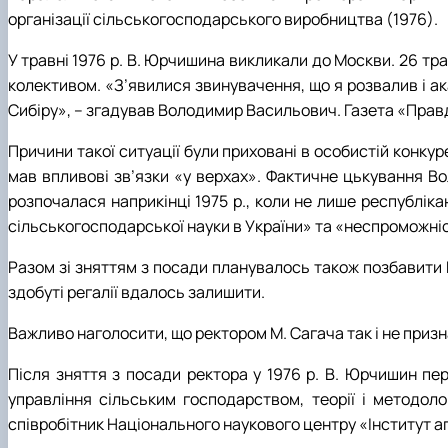
організації сільськогосподарського виробництва (1976).
У травні 1976 р. В. Юрчишина викликали до Москви. 26 тр
колективом. «З’явилися звинувачення, що я розвалив і ака
Сибіру», – згадував Володимир Васильович. Газета «Правд
Причини такої ситуації були приховані в особистій конкур
мав впливові зв’язки «у верхах». Фактичне цькування В
розпочалася наприкінці 1975 р., коли не лише республік
сільськогосподарської науки в України» та «неспроможні
Разом зі зняттям з посади планувалось також позбавити 
здобуті регалії вдалось залишити.
Важливо наголосити, що ректором М. Сагача так і не приз
Після зняття з посади ректора у 1976 р. В. Юрчишин пер
управління сільським господарством, теорії і методоло
співробітник Національного наукового центру «Інститут а