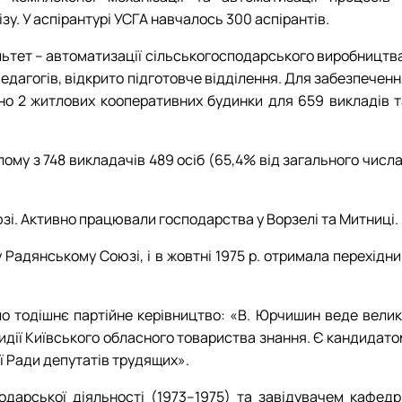
зу. У аспірантурі УСГА навчалось 300 аспірантів.
культет – автоматизації сільськогосподарського виробництв
педагогів, відкрито підготовче відділення. Для забезпечен
но 2 житлових кооперативних будинки для 659 викладів т
ілому з 748 викладачів 489 осіб (65,4% від загального числ
і. Активно працювали господарства у Ворзелі та Митниці.
 Радянському Союзі, і в жовтні 1975 р. отримала перехідн
о тодішнє партійне керівництво: «В. Юрчишин веде велик
идії Київського обласного товариства знання. Є кандидато
ої Ради депутатів трудящих».
дарської діяльності (1973–1975) та завідувачем кафедр