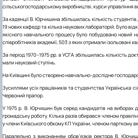
сільськогосподарському виробництві, курси управління вир
За каденції В. Юрчишина збільшилась кількість студентів
19 нових кафедр та кілька наукових лабораторій. Було від
якісного навчального процесу було побудовано новий н
співробітників академії, 503 з яких отримали ізольовані 
За період 1970–1975 рр. в УСГА збільшилась кількість докт
мали науковий ступінь.
На Київщині було створено навчально-дослідне господарс
Зусиллями усіх працівників та студентства Українська сі
Червоний прапор.
У 1975 р. В. Юрчишин був серед кандидатів на виборах 
громадську роботу. Кілька разів обирався членом правлі
у члени Київського обкому КП України, членом парткому ак
Паралельно з виконанням обов’язків ректора В. Юрчиши