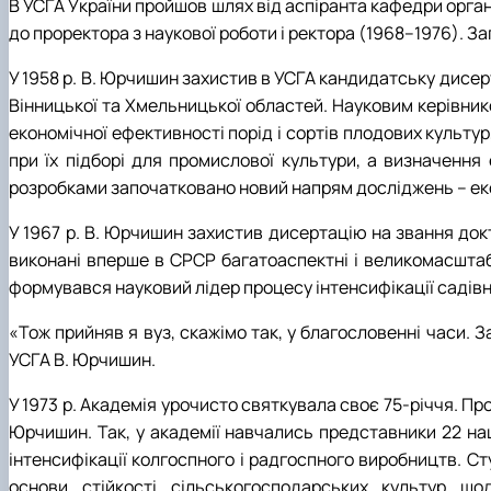
В УСГА України пройшов шлях від аспіранта кафедри орган
до проректора з наукової роботи і ректора (1968–1976). З
У 1958 р. В. Юрчишин захистив в УСГА кандидатську дисер
Вінницької та Хмельницької областей. Науковим керівнико
економічної ефективності порід і сортів плодових культур
при їх підборі для промислової культури, а визначення
розробками започатковано новий напрям досліджень – ек
У 1967 р. В. Юрчишин захистив дисертацію на звання док
виконані вперше в СРСР багатоаспектні і великомасштабн
формувався науковий лідер процесу інтенсифікації садівн
«Тож прийняв я вуз, скажімо так, у благословенні часи. 
УСГА В. Юрчишин.
У 1973 р. Академія урочисто святкувала своє 75-річчя. Пр
Юрчишин. Так, у академії навчались представники 22 наці
інтенсифікації колгоспного і радгоспного виробництв. Ст
основи стійкості сільськогосподарських культур що