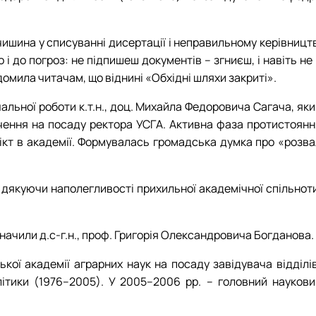
чишина у списуванні дисертації і неправильному керівницт
і до погроз: не підпишеш документів – згниєш, і навіть не
омила читачам, що віднині «Обхідні шляхи закриті».
чальної роботи к.т.н., доц. Михайла Федоровича Сагача, як
ачення на посаду ректора УСГА. Активна фаза протистоянн
ікт в академії. Формувалась громадська думка про «розва
 дякуючи наполегливості прихильної академічної спільноти
ачили д.с-г.н., проф. Григорія Олександровича Богданова.
кої академії аграрних наук на посаду завідувача відділів
олітики (1976–2005). У 2005–2006 рр. – головний наукови