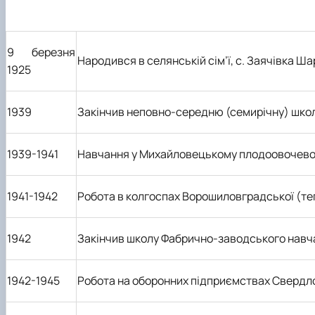
9 березня
Народився в селянській сім
’
ї, с. Заячівка Ш
1925
1939
Закінчив неповно-середню (семирічну) шко
1939-1941
Навчання у Михайловецькому плодоовочево
1941-1942
Робота в колгоспах Ворошиловградської (теп
1942
Закінчив школу Фабрично-заводського навча
1942-1945
Робота на оборонних підприємствах Свердло