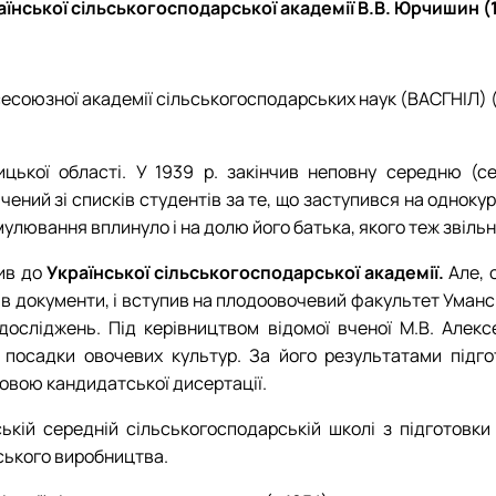
їнської сільськогосподарської академії В.В. Юрчишин (
1938 рік
1949 рік
1959 рік
1969 рік
1939 рік
сесоюзної академії сільськогосподарських наук (ВАСГНІЛ) (
цької області. У 1939 р. закінчив неповну середню (с
ючений зі списків студентів за те, що заступився на одноку
лювання вплинуло і на долю його батька, якого теж звільн
пив до
Української сільськогосподарської академії.
Але, 
в документи, і вступив на плодоовочевий факультет Умансь
осліджень. Під керівництвом відомої вченої М.В. Алексе
) посадки овочевих культур. За його результатами підг
новою кандидатської дисертації.
ькій середній сільськогосподарській школі з підготовки
ського виробництва.