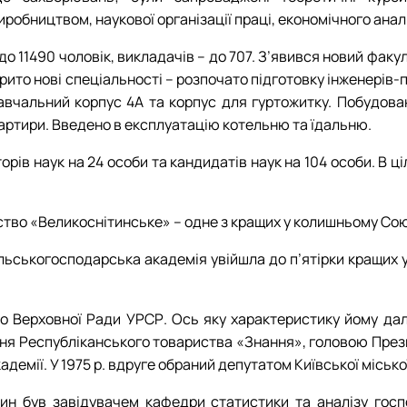
обництвом, наукової організації праці, економічного аналі
 до 11490 чоловік, викладачів – до 707. З’явився новий фа
крито нові спеціальності – розпочато підготовку інженерів-
авчальний корпус 4А та корпус для гуртожитку. Побудова
квартири. Введено в експлуатацію котельню та їдальню.
орів наук на 24 особи та кандидатів наук на 104 особи. В ц
тво «Великоснітинське» – одне з кращих у колишньому Союз
льськогосподарська академія увійшла до п’ятірки кращих у
до Верховної Ради УРСР. Ось яку характеристику
йому дал
ння Республіканського товариства «Знання», головою През
адемії. У 1975 р. вдруге обраний депутатом Київської міськ
н був завідувачем кафедри статистики та аналізу госпо