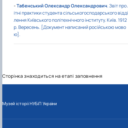
До Дня Державного Прапора України
1938 рік
1948 рік
1957 рік
1966 рік
1975 рік
-
Табенський Олександр Олександрович
. Звіт про
(23.08.2025)
1939 рік
1949 рік
1958 рік
1967 рік
1976 рік
ітні практики студента сільськогосподарського відд
Ялинкові прикраси (25.12.2024)
1959 рік
1968 рік
1979 рік
лення Київського політехнічного інституту. Київ. 1912
1969 рік
1977 рік
р. Вересень. [Документ написаний російською мово
ю].
Сторінка знаходиться на етапі заповнення
Музей історії НУБіП України