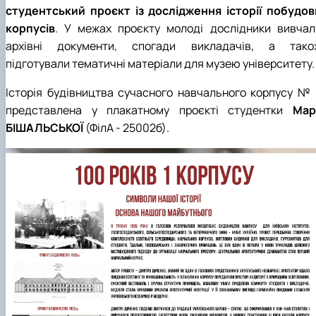
До Дня Державного Прапора України
1938 рік
1948 рік
1957 рік
1966 рік
1975 рік
студентський проєкт із дослідження історії побудов
(23.08.2025)
1939 рік
1949 рік
1958 рік
1967 рік
1976 рік
корпусів
. У межах проєкту молоді дослідники вивчал
Ялинкові прикраси (25.12.2024)
1959 рік
1968 рік
1979 рік
архівні документи, спогади викладачів, а тако
1969 рік
1977 рік
підготували тематичні матеріали для музею університету.
Історія будівництва сучасного навчального корпусу № 
представлена у плакатному проєкті студентки
Марі
БІШАЛЬСЬКОЇ
(ФілА - 25002б).