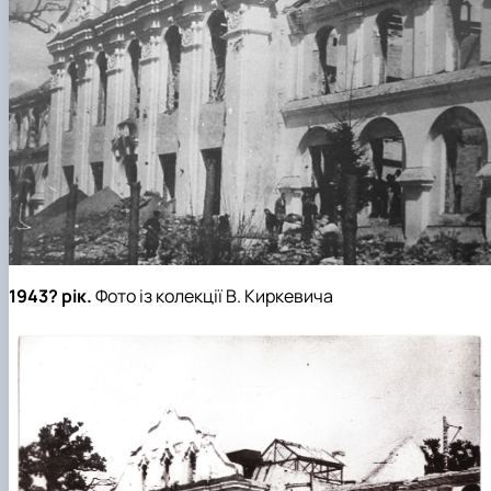
1943? рік.
Фото із колекції В. Киркевича