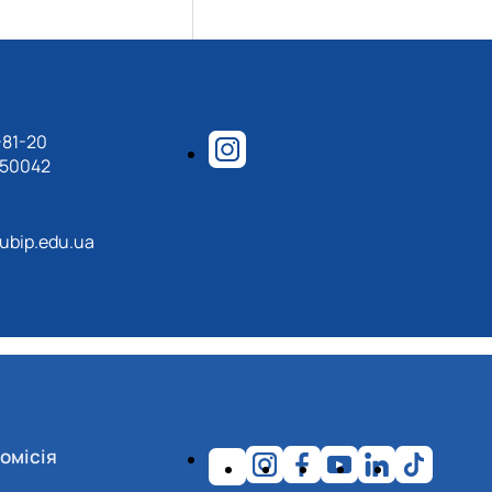
-81-20
150042
ubip.edu.ua
омісія