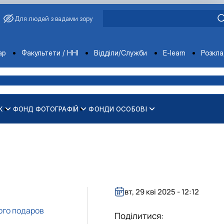
Для людей з вадами зору
ments
ар
Факультети / ННІ
Відділи/Служби
E-learn
Розкл
К
ФОНД ФОТОГРАФІЙ
ФОНДИ ОСОБОВІ
(з 1898 р.)
ипускники голосіївських інститут…
раїни (з 2014 року)
торія)
к)
ькі кадри"?
і фотографії)
вт, 29 кві 2025 - 12:12
кого подаров
Поділитися: