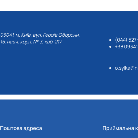
1938 рік
1949 рік
1959 рік
1969 рік
1939 рік
03041, м. Київ, вул. Героїв Оборони,
(044) 527
15, навч. корп. № 3, каб. 217
+38 0934
o.sylka@n
Поштова адреса
Приймальна к