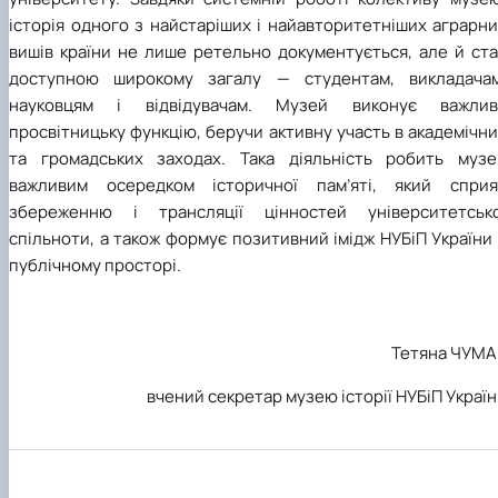
історія одного з найстаріших і найавторитетніших аграрн
вишів країни не лише ретельно документується, але й ста
доступною широкому загалу — студентам, викладачам
науковцям і відвідувачам. Музей виконує важлив
просвітницьку функцію, беручи активну участь в академічн
та громадських заходах. Така діяльність робить музе
важливим осередком історичної пам’яті, який сприя
збереженню і трансляції цінностей університетсько
спільноти, а також формує позитивний імідж НУБіП України
публічному просторі.
Тетяна ЧУМА
вчений секретар музею історії НУБіП Украї