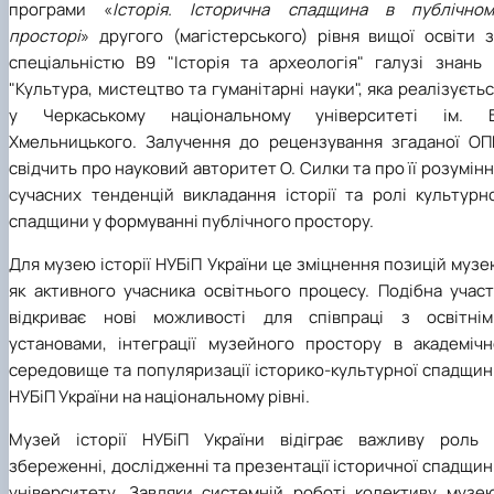
програми «
Історія. Історична спадщина в публічном
До Дня Державного Прапора України
1938 рік
1948 рік
1957 рік
1966 рік
1975 рік
(23.08.2025)
просторі
» другого (магістерського) рівня вищої освіти 
1939 рік
1949 рік
1958 рік
1967 рік
1976 рік
Ялинкові прикраси (25.12.2024)
1959 рік
1968 рік
1979 рік
спеціальністю В9 "Історія та археологія" галузі знань 
1969 рік
1977 рік
"Культура, мистецтво та гуманітарні науки", яка реалізуєть
у Черкаському національному університеті ім. Б
Хмельницького. Залучення до рецензування згаданої ОП
свідчить про науковий авторитет О. Силки та про її розумін
сучасних тенденцій викладання історії та ролі культурно
спадщини у формуванні публічного простору.
Для музею історії НУБіП України це зміцнення позицій муз
як активного учасника освітнього процесу. Подібна участ
відкриває нові можливості для співпраці з освітнім
установами, інтеграції музейного простору в академічн
середовище та популяризації історико-культурної спадщин
НУБіП України на національному рівні.
Музей історії НУБіП України відіграє важливу роль 
збереженні, дослідженні та презентації історичної спадщи
університету. Завдяки системній роботі колективу музею