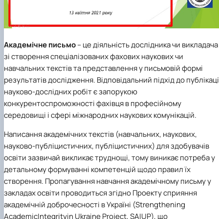
(MOOCs)
SEB-2025
Learning
Farm named after O.V. Muzychenko
Science
Architecture and Design
Faculty of Design and Engineering
International Students Office
University Research Services Catalogue
Faculty of Economics
Educational and Research Farm «Vorzel»
Research Institute of Forestry and Ornamenta
Berezhany Agrotechnical Institute
Horticulture
Faculty of Food Science, Nutrition and Qualit
Berezhany Professional College
Management
Research Institute of Technology and Quality
Bobrovytsia Professional College named after 
Академічне письмо
– це діяльність дослідника чи викладача
Animal Products
Mainova
Faculty of Humanities and Pedagogy
зі створення спеціалізованих фахових наукових чи
Faculty of Information Technologies
Research and Design Institute of
Boyarka College of Ecology and Natural
навчальних текстів та представлення у письмовій формі
Standardisation and Technologies of Eco-Safe a
Resources
Faculty of Land Management
Organic Products
Faculty of Law
Crimean Agro-Industrial College
результатів дослідження. Відповідальний підхід до публікаці
Faculty of Veterinary Medicine
Ukrainian Laboratory of Quality and Safety of
Crimean Technical College of Land Reclamati
науково-дослідних робіт є запорукою
Agricultural Products
and Agricultural Mechanisation
Mechanical and Technological Faculty
конкурентоспроможності фахівця в професійному
Faculty of Plant Protection, Biotechnology an
Ukrainian Research Institute of Agricultural
Irpin Professional College
середовищі і сфері міжнародних наукових комунікацій.
Ecology
Radiology
Mukachevo Professional College
Nemishaieve Professional College
Написання академічних текстів (навчальних, наукових,
Nizhyn Agrotechnical Institute
науково-публіцистичних, публіцистичних) для здобувачів
Nizhyn Professional College
освіти зазвичай викликає труднощі, тому виникає потреба у
Prybrezhne Agrarian College
детальному формуванні компетенцій щодо правил їх
Rivne Professional College
створення. Пропагування навчання академічному письму у
Zalishchyky Professional College named after
Ye. Khraplivyi
закладах освіти проводиться згідно Проекту сприяння
академічній доброчесності в Україні (Strengthening
AcademicIntegrityin Ukraine Project, SAIUP), що