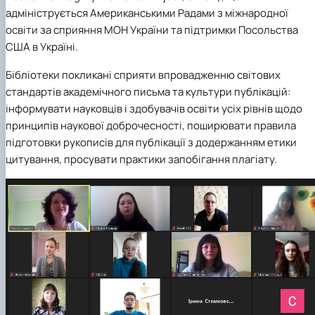
адмініструється Американськими Радами з міжнародної
освіти за сприяння МОН України та підтримки Посольства
США в Україні.
Бібліотеки покликані сприяти впровадженню світових
стандартів академічного письма та культури публікацій:
інформувати науковців і здобувачів освіти усіх рівнів щодо
принципів наукової доброчесності, поширювати правила
підготовки рукописів для публікації з додержанням етики
цитування, просувати практики запобігання плагіату.