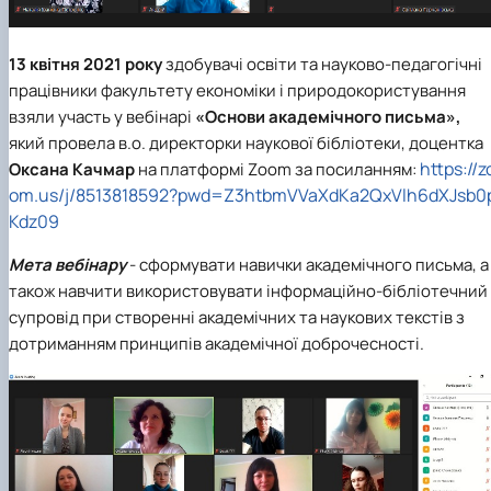
13 квітня 2021 року
здобувачі освіти та науково-педагогічні
працівники факультету економіки і природокористування
взяли участь у вебінарі
«Основи академічного письма»,
який провела в.о. директорки наукової бібліотеки, доцентка
https://z
Оксана Качмар
на платформі Zoom за посиланням:
om.us/j/8513818592?pwd=Z3htbmVVaXdKa2QxVlh6dXJsb0
Kdz09
Мета вебінару
- сформувати навички академічного письма, а
також навчити використовувати інформаційно-бібліотечний
супровід при створенні академічних та наукових текстів з
дотриманням принципів академічної доброчесності.