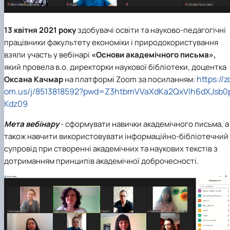
13 квітня 2021 року
здобувачі освіти та науково-педагогічні
працівники факультету економіки і природокористування
взяли участь у вебінарі
«Основи академічного письма»,
який провела в.о. директорки наукової бібліотеки, доцентка
https://z
Оксана Качмар
на платформі Zoom за посиланням:
om.us/j/8513818592?pwd=Z3htbmVVaXdKa2QxVlh6dXJsb0
Kdz09
Мета вебінару
- сформувати навички академічного письма, а
також навчити використовувати інформаційно-бібліотечний
супровід при створенні академічних та наукових текстів з
дотриманням принципів академічної доброчесності.