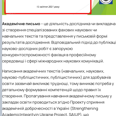
Іноземні мови
Їдальні та буфети
Центр вивчення мов
Психологічна підтримка
Біоетична комісія
Рада молодих вчених
Методичні рекомендації, пам'ятки
ЦКНО «Агропромисловий комплекс, лісове і
Доступ до публічної інформації
Наглядова рада
Історія університету
Працевлаштування
Студентські квитки
Інклюзивне середовище
Наукові видання
садово-паркове господарство, ветеринарна
Наукові школи
Форми документів
Державні закупівлі
Рада роботодавців
Видатні випускники та працівники
Наука для бізнесу
медицина»
Стартап школа НУБіП України
Патентно-ліцензійна діяльність
Досліднику та автору
Офіційна символіка
Благодійний фонд «Голосіївська ініціатива
Звіт ректора
Обладнання НУБіП України
Звіт про проведення НТЗ
Каталог наукових послуг
Антикорупційні заходи
2020»
Пам'яті захисників України
Академічне письмо
– це діяльність дослідника чи викладача
Наукові журнали НУБіП України
«SEB-2024»
Гендерна радниця
Почесні доктори і професори НУБіП України
Уповноважена особа з питань запобігання 
зі створення спеціалізованих фахових наукових чи
Наукові журнали НУБіП України (English)
«SEB-2025»
Контактна інформація
виявлення корупції
Пресслужба
навчальних текстів та представлення у письмовій формі
Пам'ятка про проведення науково-технічни
Університетський кур'єр
Положення про антикорупційного
заходів
уповноваженого НУБіП України
Вибори ректора
результатів дослідження. Відповідальний підхід до публікаці
Порядок планування та організації
Програма розвитку університету «Голосіївсь
Національні нормативно-правові акти
науково-дослідних робіт є запорукою
проведення НТЗ
ініціатива – 2025»
Нормативно-правові акти НУБіП України
конкурентоспроможності фахівця в професійному
Результати науково-технічних заходів
Інформаційні ресурси НАЗК
середовищі і сфері міжнародних наукових комунікацій.
Монографії
Методичні роз’яснення НАЗК
Антикорупційні заходи
Написання академічних текстів (навчальних, наукових,
науково-публіцистичних, публіцистичних) для здобувачів
освіти зазвичай викликає труднощі, тому виникає потреба у
детальному формуванні компетенцій щодо правил їх
створення. Пропагування навчання академічному письму у
закладах освіти проводиться згідно Проекту сприяння
академічній доброчесності в Україні (Strengthening
AcademicIntegrityin Ukraine Project, SAIUP), що