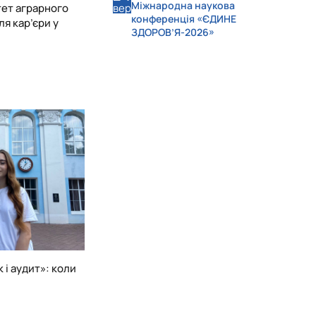
Міжнародна наукова
ет аграрного
вер
конференція «ЄДИНЕ
я кар’єри у
ЗДОРОВ’Я-2026»
 і аудит»: коли