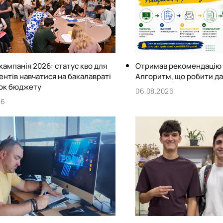
кампанія 2026: статус кво для
Отримав рекомендацію 
нтів навчатися на бакалавраті
Алгоритм, що робити да
нок бюджету
06.08.2026
26