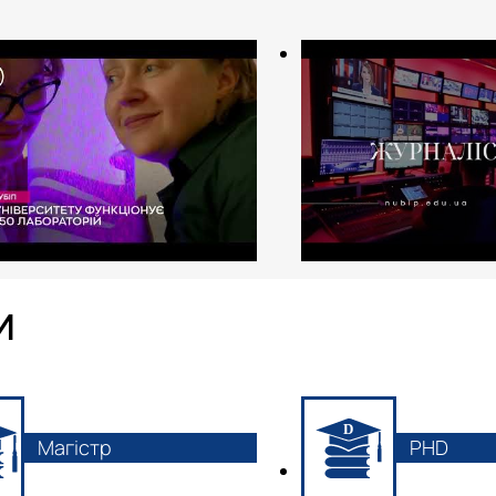
И
Магістр
PHD