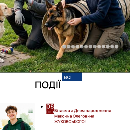
всі
ПОДІЇ
08
Вітаємо з Днем народження
сер
Максима Олеговича
ЖУКОВСЬКОГО!