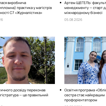
лася виробнича
Артем ЩЕГЕЛЬ: факульт
пломна) практика у магістрів
менеджменту — старт дл
ності С7 «Журналістика»
міжнародному бізнесі
26
05.08.2026
тичного досвіду переконав
Освітня програма «Облік
гістратура — це правильний
сестра стає найкращим
профорієнтатором