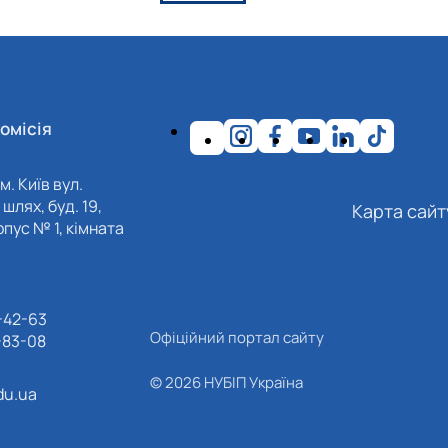
омісія
м. Київ вул.
шлях, буд. 19,
Карта сайт
пус № 1, кімната
-42-63
Офіційний портал сайту
-83-08
© 2026 НУБІП Україна
du.ua