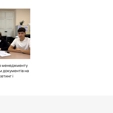
го менеджменту
м документів на
етинг і