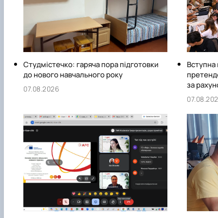
Студмістечко: гаряча пора підготовки
Вступна 
до нового навчального року
претенде
за раху
07.08.2026
07.08.20