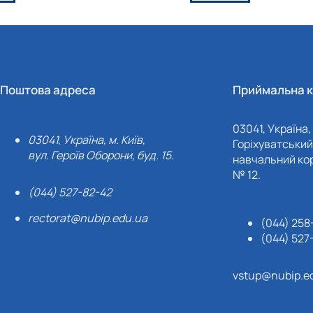
Поштова адреса
Приймальна к
03041, Україна, 
03041, Україна, м. Київ,
Горіхуватський 
вул. Героїв Оборони, буд. 15.
навчальний кор
№ 12.
(044) 527-82-42
rectorat@nubip.edu.ua
(044) 258
(044) 527
vstup@nubip.e