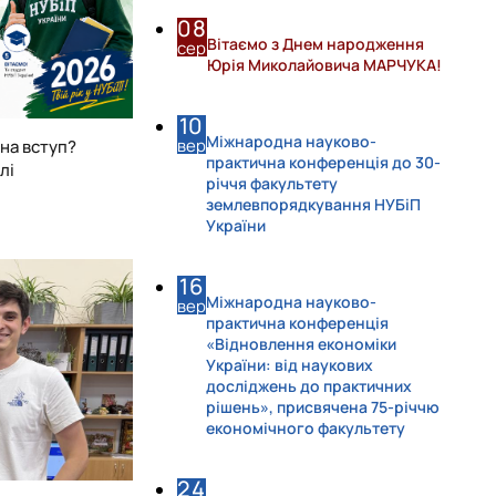
08
Вітаємо з Днем народження
сер
Юрія Миколайовича МАРЧУКА!
10
Міжнародна науково-
вер
на вступ?
практична конференція до 30-
лі
річчя факультету
землевпорядкування НУБіП
України
16
Міжнародна науково-
вер
практична конференція
«Відновлення економіки
України: від наукових
досліджень до практичних
рішень», присвячена 75-річчю
економічного факультету
24