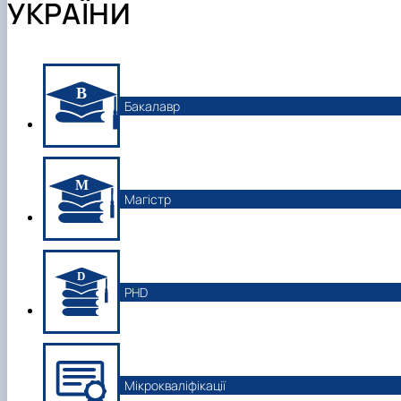
УКРАЇНИ
Бакалавр
Магістр
PHD
Мікрокваліфікації