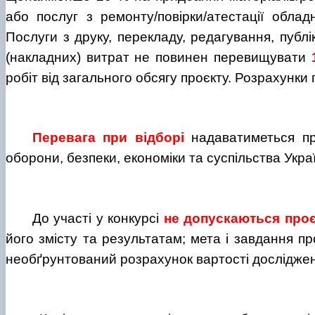
або послуг з ремонту/повірки/атестації облад
Послуги з друку, перекладу, редагування, публі
(накладних) витрат не повинен перевищувати
робіт від загального обсягу проєкту. Розрахунки
Перевага при відборі
надаватиметься п
оборони, безпеки, економіки та суспільства Укра
До участі у конкурсі
не допускаються про
його змісту та результатам; мета і завдання п
необґрунтований розрахунок вартості досліджен