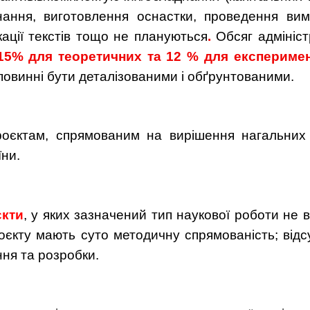
нання, виготовлення оснастки, проведення вим
кації текстів тощо не плануються
.
Обсяг адмініс
15% для теоретичних та 12 % для експериме
 повинні бути деталізованими і обґрунтованими.
роєктам, спрямованим на вирішення нагальних
їни.
єкти
, у яких зазначений тип наукової роботи не в
роєкту мають суто методичну спрямованість; відс
ня та розробки.