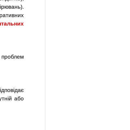
ірювань).
тративних
нтальних
 проблем
ідповідає
утній або