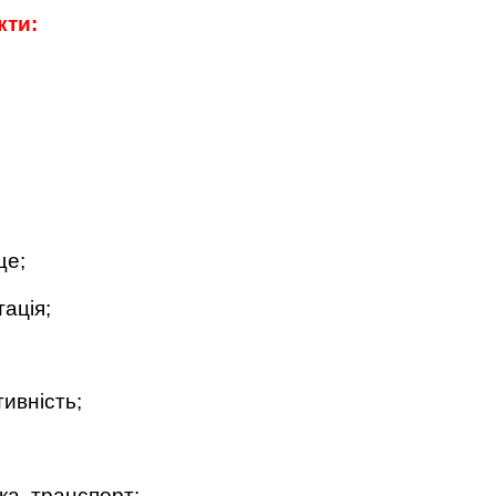
кти:
ще;
тація;
ивність;
ика, транспорт;