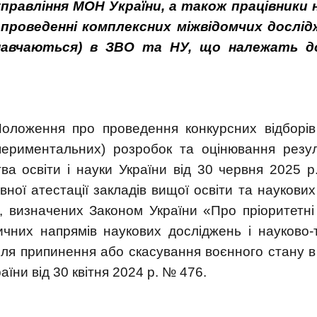
правління МОН України, а також працівники 
 проведенні комплексних міжвідомчих дослід
(навчаються) в ЗВО та НУ, що належать д
ложення про проведення конкурсних відборів 
спериментальних) розробок та
оцінювання резул
ва освіти і науки України від 30 червня 2025 
ої атестації закладів вищої освіти та наукових
ки, визначених Законом України «Про пріоритетн
тичних напрямів наукових досліджень і науково-
сля припинення або скасування воєнного стану в 
їни від 30 квітня 2024 р. № 476.