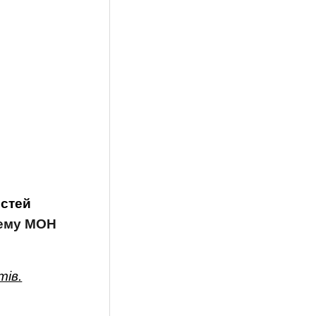
остей
тему МОН
тів.