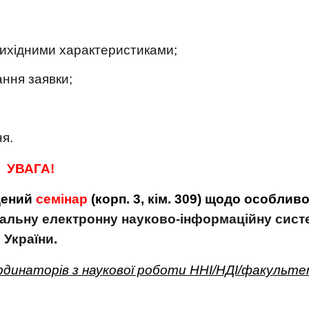
вихідними характеристиками;
ання заявки;
я.
УВАГА!
дений
семінар
(корп. 3, кім. 309) щодо особлив
альну електронну науково-інформаційну сис
України
.
ординаторів з наукової роботи ННІ/НДІ/факульте