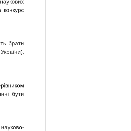
 наукових
а конкурс
ть брати
країни),
ерівником
инні бути
 науково-