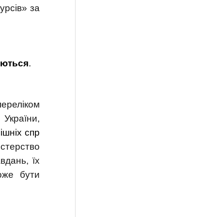
урсів» за
аються
.
переліком
 України,
ішніх спр
істерство
вдань, їх
оже бути