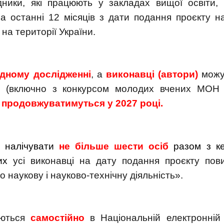
дники, які працюють у закладах вищої освіти,
а останні 12 місяців з дати подання проєкту н
а території України.
одному дослідженні
, а
виконавці (автори)
можу
(включно з конкурсом молодих вчених МОН У
і продовжуватимуться у 2027 році.
є налічувати
не більше шести осіб
разом з к
них
усі виконавці на дату подання проєкту пов
 наукову і науково-технічну діяльність».
уються
самостійно
в Національній електронній