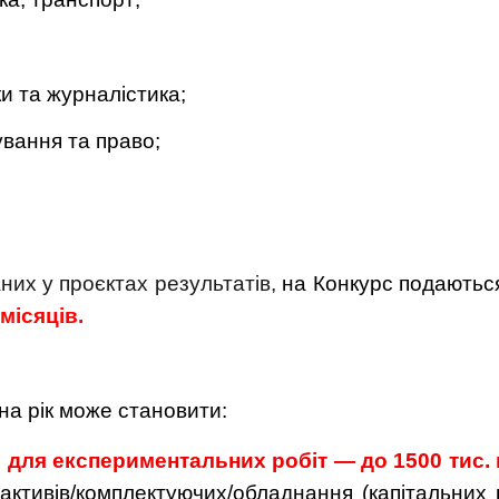
ки та журналістика;
ування та право;
их у проєктах результатів,
на Конкурс подаютьс
 місяців.
на рік може становити:
;
для експериментальних робіт — до 1500 тис. 
тивів/комплектуючих/обладнання (капітальних в