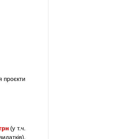
я проєкти
грн
(у т.ч.
идатків),