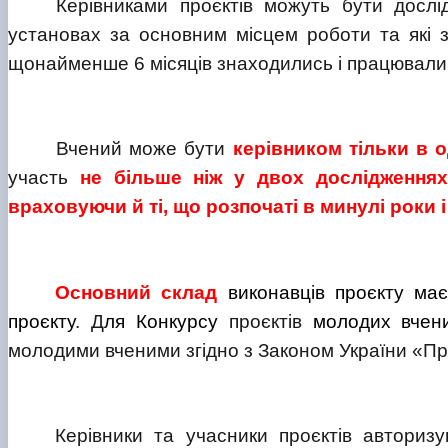
Керівниками проєктів можуть бути дослі
установах за основним місцем роботи та які з
щонайменше 6 місяців знаходились і працювали н
Вчений може бути
керівником тільки в 
участь
не більше ніж у двох дослідженнях
враховуючи й ті, що розпочаті в минулі роки 
Основний склад
виконавців проєкту ма
проєкту
. Д
ля Конкурсу
проєктів
молодих вче
молодими вченими згідно з Законом України «Про
Керівники та учасники проєктів
авториз