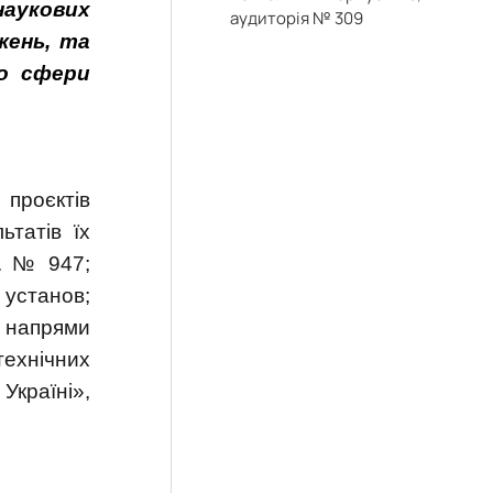
наукових
аудиторія № 309
жень, та
о сфери
проєктів
ьтатів їх
р. № 947;
 установ;
і напрями
технічних
Україні»,