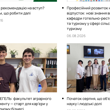
 рекомендацію на вступ?
Професійний розвиток 
, що робити далі
відпусток: нові знання 
кафедри готельно-рест
26
та туризму у сфері сіль
туризму
06.08.2026
ЕГЕЛЬ: факультет аграрного
Початок серпня, що об’є
нту — старт для кар’єри у
науку і людські долі
дному бізнесі