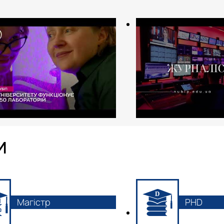
И
Магістр
PHD