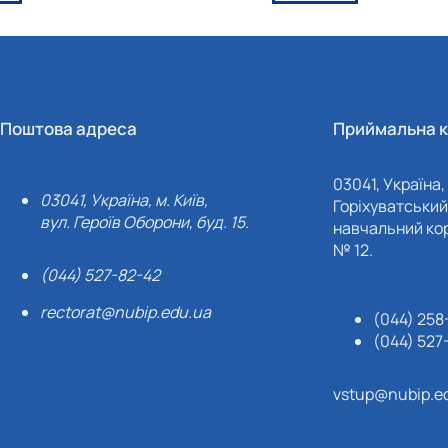
Поштова адреса
Приймальна к
03041, Україна, 
03041, Україна, м. Київ,
Горіхуватський 
вул. Героїв Оборони, буд. 15.
навчальний кор
№ 12.
(044) 527-82-42
rectorat@nubip.edu.ua
(044) 258
(044) 527
vstup@nubip.e