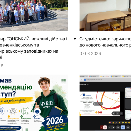
р ГОНСЬКИЙ: важливі дійства і
Студмістечко: гаряча п
Шевченківському та
до нового навчального 
рівському заповідниках на
07.08.2026
і
26