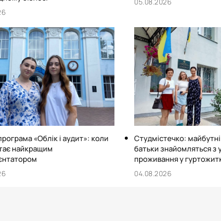
05.08.2026
26
програма «Облік і аудит»: коли
Студмістечко: майбутні 
стає найкращим
батьки знайомляться з
єнтатором
проживання у гуртожит
26
04.08.2026