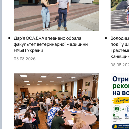
Дар'я ОСАДЧА впевнено обрала
Володими
факультет ветеринарної медицини
події у 
НУБіП України
Трахтеми
Канівщин
08.08.2026
08.08.20