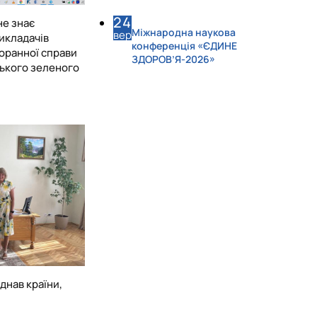
24
не знає
Міжнародна наукова
вер
викладачів
конференція «ЄДИНЕ
оранної справи
ЗДОРОВ’Я-2026»
ського зеленого
днав країни,