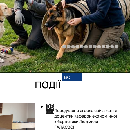
всі
ПОДІЇ
08
Передчасно згасла свіча життя
сер
доцентки кафедри економічної
кібернетики Людмили
ГАЛАЄВОЇ