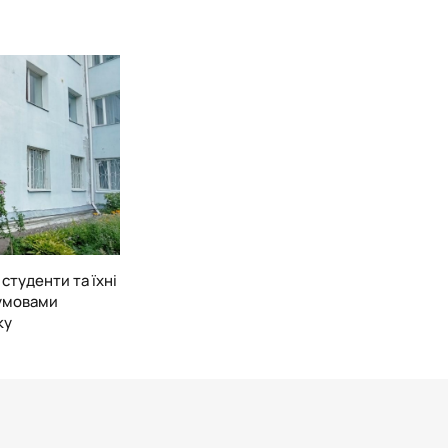
студенти та їхні
 умовами
ку