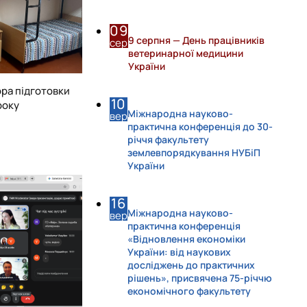
09
9 серпня — День працівників
сер
ветеринарної медицини
України
ора підготовки
10
року
Міжнародна науково-
вер
практична конференція до 30-
річчя факультету
землевпорядкування НУБіП
України
16
Міжнародна науково-
вер
практична конференція
«Відновлення економіки
України: від наукових
досліджень до практичних
рішень», присвячена 75-річчю
економічного факультету