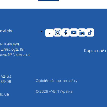
омісія
м. Київ вул.
шлях, буд. 19,
Карта сайт
пус № 1, кімната
-42-63
Офіційний портал сайту
-83-08
© 2026 НУБІП Україна
du.ua