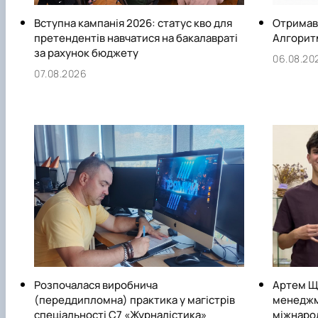
Вступна кампанія 2026: статус кво для
Отримав
претендентів навчатися на бакалавраті
Алгоритм
за рахунок бюджету
06.08.20
07.08.2026
Розпочалася виробнича
Артем Щ
(переддипломна) практика у магістрів
менеджме
спеціальності С7 «Журналістика»
міжнаро