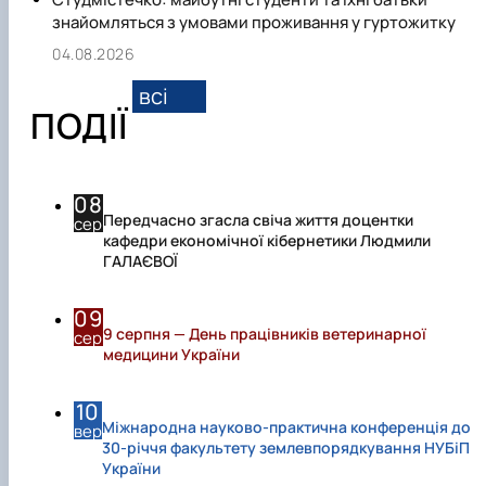
знайомляться з умовами проживання у гуртожитку
04.08.2026
всі
ПОДІЇ
08
Передчасно згасла свіча життя доцентки
сер
кафедри економічної кібернетики Людмили
ГАЛАЄВОЇ
09
9 серпня — День працівників ветеринарної
сер
медицини України
10
Міжнародна науково-практична конференція до
вер
30-річчя факультету землевпорядкування НУБіП
України