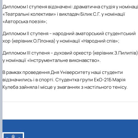
Дипломом І ступеня відзначені: драматична студія у номінаці
«Театральні колективи» і викладач Білик С.Г. у номінації
«Авторська поезія»;
Дипломом ІІ ступеня – народний аматорський студентський
хор (керівник О.Плонка) у номінації «Народний спів»;
Дипломом ІІІ ступеня – духовий оркестр (керівник З.Пилипів)
у номінації «Інструментальне виконавство».
В рамках проведення Дня Університету наші студенти
відзначились і в спорті. Студентка групи ЕкО-21Б Марія
Кулеба зайняла І місце у змаганнях з настільного тенісу.