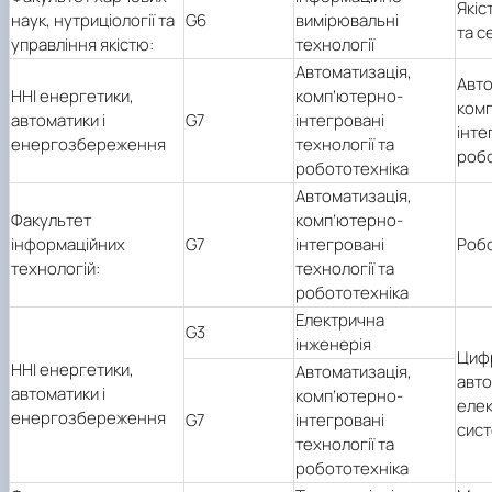
Якіс
наук, нутриціології та
G6
вимірювальні
та с
управління якістю:
технології
Автоматизація,
Авто
ННІ енергетики,
комп’ютерно-
ком
автоматики і
G7
інтегровані
інте
енергозбереження
технології та
робо
робототехніка
Автоматизація,
Факультет
комп’ютерно-
інформаційних
G7
інтегровані
Робо
технологій:
технології та
робототехніка
Електрична
G3
інженерія
Цифр
ННІ енергетики,
Автоматизація,
авто
автоматики і
комп’ютерно-
еле
енергозбереження
G7
інтегровані
сис
технології та
робототехніка