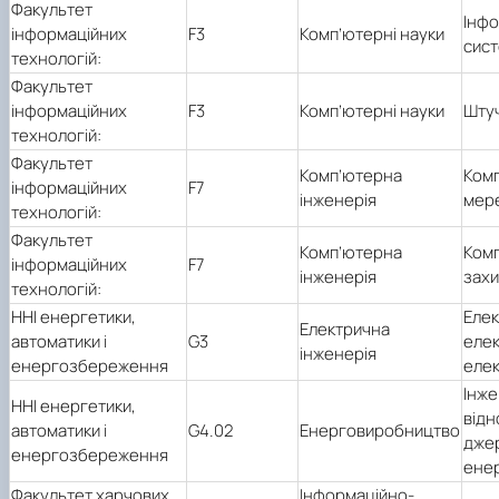
Факультет
Інфо
інформаційних
F3
Комп’ютерні науки
сист
технологій:
Факультет
інформаційних
F3
Комп’ютерні науки
Штуч
технологій:
Факультет
Комп’ютерна
Комп
інформаційних
F7
інженерія
мер
технологій:
Факультет
Комп’ютерна
Комп
інформаційних
F7
інженерія
захи
технологій:
ННІ енергетики,
Елек
Електрична
автоматики і
G3
елек
інженерія
енергозбереження
елек
Інже
ННІ енергетики,
від
автоматики і
G4.02
Енерговиробництво
джер
енергозбереження
ене
Факультет харчових
Інформаційно-