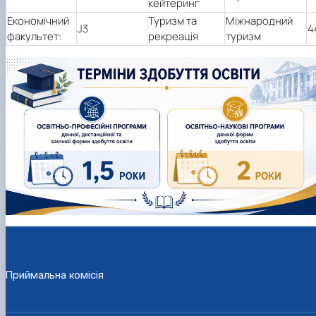
кейтеринг
Економічний
Туризм та
Міжнародний
J3
4
факультет:
рекреація
туризм
Приймальна комісія