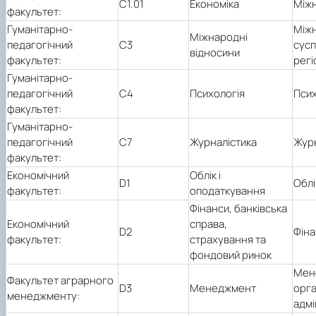
С1.01
Економіка
Між
факультет:
Гуманітарно-
Міжн
Міжнародні
педагогічний
С3
сусп
відносини
факультет:
регі
Гуманітарно-
педагогічний
С4
Психологія
Псих
факультет:
Гуманітарно-
педагогічний
С7
Журналістика
Журн
факультет:
Економічний
Облік і
D1
Облі
факультет:
оподаткування
Фінанси, банківська
Економічний
справа,
D2
Фіна
факультет:
страхування та
фондовий ринок
Мен
Факультет аграрного
D3
Менеджмент
орга
менеджменту:
адмі