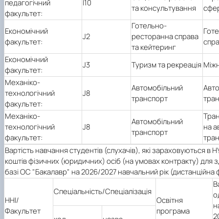
педагогічний
І10
та консультування
сфер
факультет:
Готельно-
Економічний
Гот
J2
ресторанна справа
факультет:
спр
та кейтеринг
Економічний
J3
Туризм та рекреація
Між
факультет:
Механіко-
Автомобільний
Авт
технологічний
J8
транспорт
тра
факультет:
Механіко-
Тран
Автомобільний
технологічний
J8
на а
транспорт
факультет:
тран
Вартість навчання студентів (слухачів), які зараховуються в Н
коштів фізичних (юридичних) осіб (на умовах контракту) для 
базі ОС "Бакалавр" на 2026/2027 навчальний рік (дистанційна
В
Спеціальність/Спеціалізація
о
ННІ/
Освітня
н
Факультет
програма
2