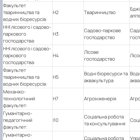
Факультет
Бджі
тваринництва та
Н2
Тваринництво
апіт
водних біоресурсів:
ННІ лісового і садово-
Садово-паркове
Сад
паркового
Н3
господарство
гос
господарства:
ННІ лісового і садово-
Лісове
паркового
Н4
Лісо
господарство
господарства:
Факультет
Водні біоресурси та
Водн
тваринництва та
Н5
аквакультура
аква
водних біоресурсів:
Механіко-
технологічний
Н7
Агроінженерія
Агро
факультет:
Гуманітарно-
Соціальна робота
педагогічний
І10
Соці
та консультування
факультет:
Гуманітарно-
Соціальна робота
Упра