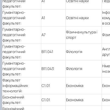
педагогічний
А1
Освітні науки
Педа
факультет:
Гуманітарно-
Інфо
педагогічний
А1
Освітні науки
кому
факультет:
в осв
Гуманітарно-
Фізична культура і
педагогічний
А7
Фізи
спорт
факультет:
Гуманітарно-
Англ
педагогічний
В11.041
Філологія
друг
факультет:
Гуманітарно-
Німе
педагогічний
В11.043
Філологія
іно
факультет:
Факультет
інформаційних
С1.01
Економіка
Екон
технологій:
Економічний
С1.01
Економіка
Екон
факультет:
Економічний