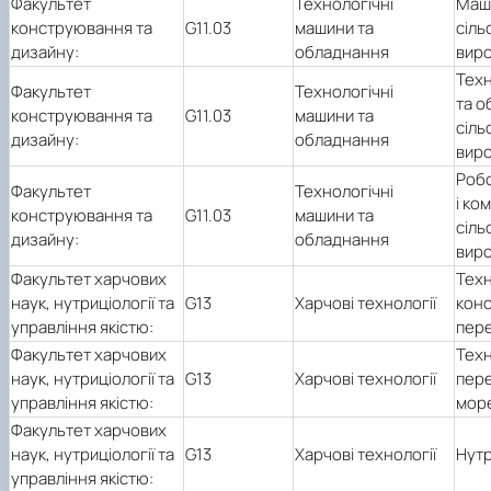
Факультет
Технологічні
Маш
конструювання та
G11.03
машини та
сіль
дизайну:
обладнання
вир
Техн
Факультет
Технологічні
та о
конструювання та
G11.03
машини та
сіль
дизайну:
обладнання
вир
Робо
Факультет
Технологічні
і ко
конструювання та
G11.03
машини та
сіль
дизайну:
обладнання
вир
Факультет харчових
Техн
наук, нутриціології та
G13
Харчові технології
конс
управління якістю:
пере
Факультет харчових
Техн
наук, нутриціології та
G13
Харчові технології
пере
управління якістю:
мор
Факультет харчових
наук, нутриціології та
G13
Харчові технології
Нутр
управління якістю: