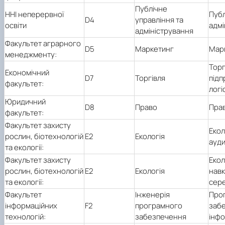
Публічне
ННІ неперервної
Публ
D4
управління та
освіти
адмі
адміністрування
Факультет аграрного
D5
Маркетинг
Мар
менеджменту:
Торг
Економічний
D7
Торгівля
підп
факультет:
логі
Юридичний
D8
Право
Пра
факультет:
Факультет захисту
Екол
рослин, біотехнологій
Е2
Екологія
ауди
та екології:
Факультет захисту
Екол
рослин, біотехнологій
Е2
Екологія
нав
та екології:
сер
Факультет
Інженерія
Про
інформаційних
F2
програмного
заб
технологій:
забезпечення
інфо