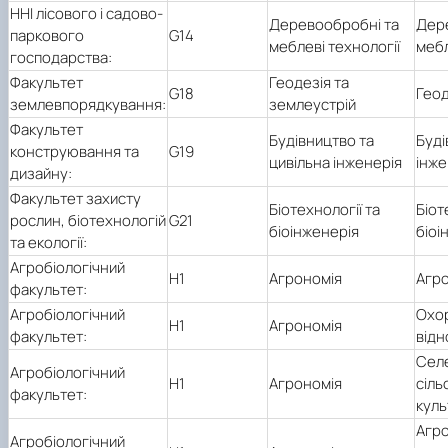
ННІ лісового і садово-
Деревообробні та
Дер
паркового
G14
меблеві технології
мебл
господарства:
Факультет
Геодезія та
G18
Геод
землевпорядкування:
землеустрій
Факультет
Будівництво та
Буді
конструювання та
G19
цивільна інженерія
інже
дизайну:
Факультет захисту
Біотехнології та
Біот
рослин, біотехнологій
G21
біоінженерія
біоі
та екології:
Агробіологічний
Н1
Агрономія
Агр
факультет:
Агробіологічний
Охор
Н1
Агрономія
факультет:
відн
Селе
Агробіологічний
Н1
Агрономія
сіль
факультет:
куль
Агро
Агробіологічний