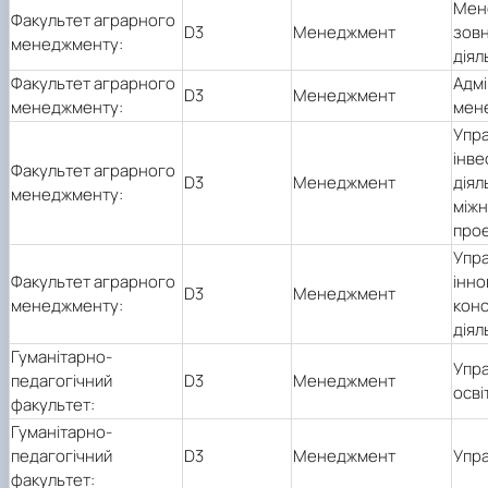
Мен
Факультет аграрного
D3
Менеджмент
зовн
менеджменту:
діял
Факультет аграрного
Адмі
D3
Менеджмент
менеджменту:
мен
Упра
інве
Факультет аграрного
D3
Менеджмент
діял
менеджменту:
між
про
Упра
Факультет аграрного
інно
D3
Менеджмент
менеджменту:
кон
діял
Гуманітарно-
Упра
педагогічний
D3
Менеджмент
осві
факультет:
Гуманітарно-
педагогічний
D3
Менеджмент
Упр
факультет: