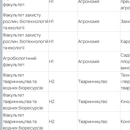
Н1
Агрономія
пре
факультет:
агро
Факультет захисту
рослин, біотехнологій
Н1
Агрономія
Захи
та екології:
Факультет захисту
рослин, біотехнологій
Н1
Агрономія
Кар
та екології:
Саді
Агробіологічний
Н1
Агрономія
плод
факультет:
вин
Факультет
Техн
тваринництва та
Н2
Тваринництво
і пе
водних біоресурсів:
тва
Факультет
тваринництва та
Н2
Тваринництво
Кіно
водних біоресурсів:
Факультет
тваринництва та
Н2
Тваринництво
Кон
водних біоресурсів: