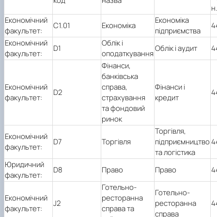
код
назва
н
Економічний
Економіка
С1.01
Економіка
4
факультет:
підприємства
Економічний
Облік і
D1
Облік і аудит
4
факультет:
оподаткування
Фінанси,
банківська
Економічний
справа,
Фінанси і
D2
4
факультет:
страхування
кредит
та фондовий
ринок
Торгівля,
Економічний
D7
Торгівля
підприємництво
4
факультет:
та логістика
Юридичний
D8
Право
Право
4
факультет:
Готельно-
Готельно-
Економічний
ресторанна
J2
ресторанна
4
факультет:
справа та
справа