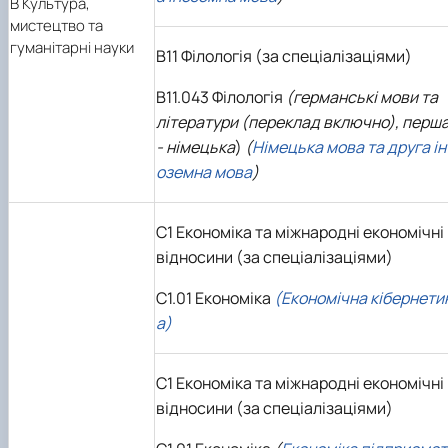
В
Культура,
мистецтво та
гуманітарні науки
В11 Філологія (за спеціалізаціями)
В11.043 Філологія
(германські мови та
літератури (переклад включно), перш
- німецька
)
(
Німецька мова та друга ін
оземна мова
)
C1 Економіка та міжнародні економічні
відносини (за спеціалізаціями)
C1.01 Економіка
(Економічна кібернети
а)
C1 Економіка та міжнародні економічні
відносини (за спеціалізаціями)