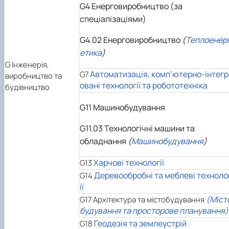
G4 Енерговиробництво (за
спеціалізаціями)
G4.02 Енерговиробництво
(
Теплоенер
етика
)
G
Інженерія,
Автоматизація, комп’ютерно-інтегр
G7
виробництво та
овані технології та робототехніка
будівництво
G11 Машинобудування
G11.03 Технологічні машини та
обладнання
(
Машинобудування
)
Харчові технології
G13
Деревообробні та меблеві техноло
G14
ії
(Міст
G17 Архітектура та містобудування
будування та просторове планування)
Геодезія та землеустрій
G18