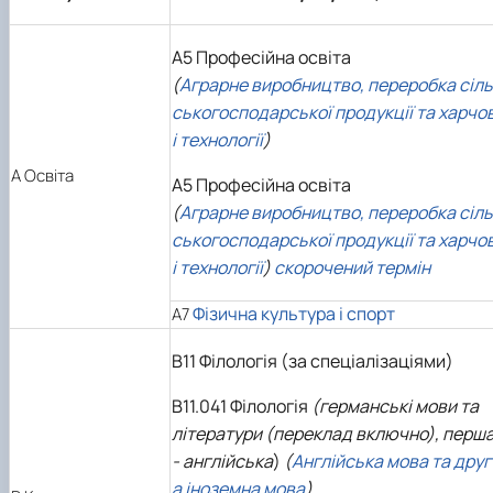
А5 Професійна освіта
(
Аграрне виробництво, переробка сіль
ськогосподарської продукції та харчо
і технології
)
А
Освіта
А5 Професійна освіта
(
Аграрне виробництво, переробка сіль
ськогосподарської продукції та харчо
і технології
)
скорочений термін
Фізична культура і спорт
А7
В11 Філологія (за спеціалізаціями)
В11.041 Філологія
(германські мови та
літератури (переклад включно), перш
- англійська
)
(
Англійська мова та друг
а іноземна мова
)