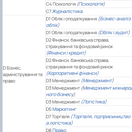
Психологія
C4 Психологія
(
)
Журналістика
C7
(Бізнес-аналіз 
D1 Облік і оподаткування
облік)
(Облік і аудит)
D1 Облік і оподаткування
D2 Фінанси, банківська справа,
страхування та фондовий ринок
(Фінанси і кредит)
D2 Фінанси, банківська справа,
страхування та фондовий ринок
D
Бізнес,
(Корпоративні фінанси)
адміністрування та
(Менеджмент)
D3 Менеджмент
право
Менеджмент міжнаро
D3 Менеджмент
(
ного бізнесу
)
(Логістика)
D3 Менеджмент
Маркетинг
D5
(Торгівля, підприємництво 
D7 Торгівля
а логістика)
Право
D8