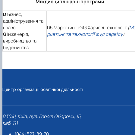
Міждисциплінарні програми
D
Бізнес,
адміністрування та
М
право і
D5 Маркетинг і G13 Харчові технології
(
ркетинг та технології фуд сервісу
G
Інженерія,
)
виробництво та
будівництво
Центр організації освітньої діяльності
03041, Київ, вул. Героїв Оборони, 15,
каб. 111
(044) 527-89-70