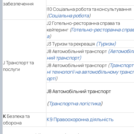
забезпечення
I10 Соціальна робота та консультування
Соціальна робота
(
)
J2 Готельно-ресторанна справа та
Готельно-ресторанна спра
кейтеринг
(
а
)
(Туризм)
J3 Туризм та рекреація
(Автомобіл
J8 Автомобільний транспорт
ний транспорт)
J
Транспорт та
Транспорт
J8 Автомобільний транспорт
(
послуги
ні технології на автомобільному транс
орті
)
J8 Автомобільний транспорт
(
Транспортна логістика
)
К
Безпека та
К9 Правоохоронна діяльність
оборона