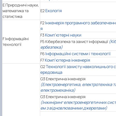
E
Природничі науки,
Екологія
математика та
E2
статистика
Інженерія програмного забезпеченн
F2
я
Комп’ютерні науки
F3
F Інформаційні
(Кі
F5 Кібербезпека та захист інформації
технології
ербезпека)
Інформаційні системи і технології
F6
Комп’ютерна інженерія
F7
Технології захисту навколишнього с
G2
ередовища
G3 Електрична інженерія
(Електроенергетика, електротехніка т
електромеханіка)
G3 Електрична інженерія
(Інжиніринг електроенергетичних сис
ем з відновлюваними джерелами)