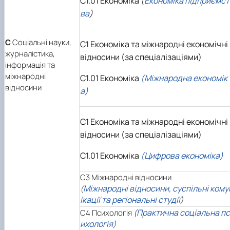
C1.01 Економіка
(
Економіка підприємст
ва
)
С
Соціальні науки,
C1 Економіка та міжнародні економічні
журналістика,
відносини (за спеціалізаціями)
інформація та
міжнародні
C1.01 Економіка
(Міжнародна економік
відносини
а)
C1 Економіка та міжнародні економічні
відносини (за спеціалізаціями)
C1.01 Економіка
(Цифрова економіка)
C3 Міжнародні відносини
Міжнародні відносини, суспільні кому
(
ікації та регіональні студії
)
Практична соціальна пс
C4 Психологія
(
ихологія
)