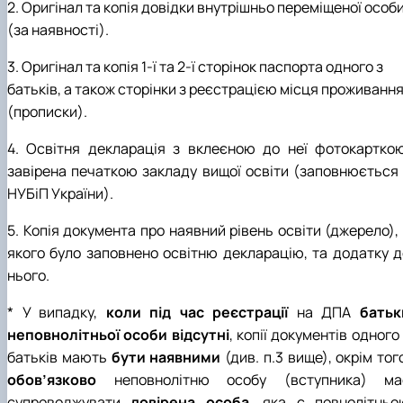
2. Оригінал та копія довідки внутрішньо переміщеної особ
(за наявності).
3. Оригінал та копія 1-ї та 2-ї сторінок паспорта одного з
батьків, а також сторінки з реєстрацією місця проживанн
(прописки).
4. Освітня декларація з вклеєною до неї фотокарткою
завірена печаткою закладу вищої освіти (заповнюється 
НУБіП України).
5. Копія документа про наявний рівень освіти (джерело),
якого було заповнено освітню декларацію, та додатку д
нього.
* У випадку,
коли під час реєстрації
на ДПА
батьк
неповнолітньої особи відсутні
, копії документів одного
батьків мають
бути наявними
(див. п.3 вище), окрім тог
обов’язково
неповнолітню особу (вступника) ма
супроводжувати
довірена особа
, яка є повнолітньо