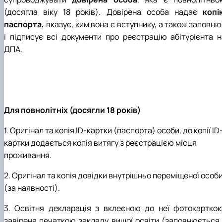
(досягла віку 18 років). Довірена особа надає
копі
паспорта,
вказує, ким вона є вступнику, а також заповн
і підписує всі документи про реєстрацію абітурієнта н
ДПА.
Для повнолітніх (досягли 18 років)
1. Оригінал та копія
ID
-картки (паспорта) особи, до копії
ID
картки додається копія витягу з реєстрацією місця
проживання.
2. Оригінал та копія довідки внутрішньо переміщеної особ
(за наявності).
3. Освітня декларація з вклеєною до неї фотокарткою
завірена печаткою закладу вищої освіти (заповнюється 