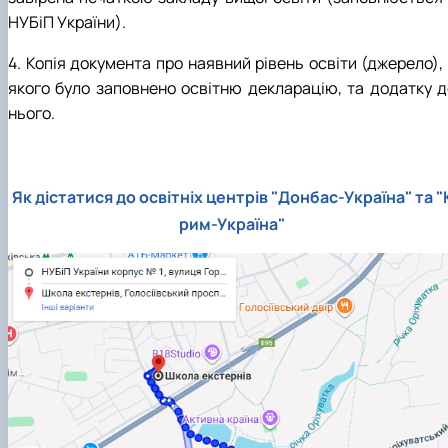
НУБіП України).
4. Копія документа про наявний рівень освіти (джерело),
якого було заповнено освітню декларацію, та додатку д
нього.
Як дістатися до освітніх центрів "Донбас-Україна" та "
рим-Україна"