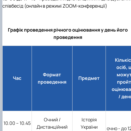
співбесід (онлайн в режимі ZOOM-конференції)
Графік проведення річного оцінювання у день його
проведення
Кількі
осіб, 
Формат
можу
Час
Предмет
проведення
прой
оцінюв
/ ден
Очний /
Історія
10.00 – 10.45
Дистанційний
України
очно - до 12