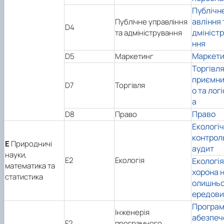
Публічн
авління 
Публічне управління
D4
дмініст
та адміністрування
ння
Маркети
D5
Маркетинг
Торгівля
приємн
D7
Торгівля
о та лог
а
Право
D8
Право
Екологі
контрол
E
Природничі
аудит
науки,
E2
Екологія
Екологія
математика та
хорона 
статистика
олишньо
ередов
Програм
Інженерія
абезпеч
F2
програмного