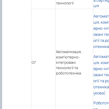
а серти
технології
ція
Автомат
ція, ком
ерно-ін
овані те
огії та р
отехніка
Автоматизація,
Автомат
комп’ютерно-
G7
інтегровані
ція, ком
технології та
ерно-ін
робототехніка
овані те
огії та р
отехніка
укова)
Роботот