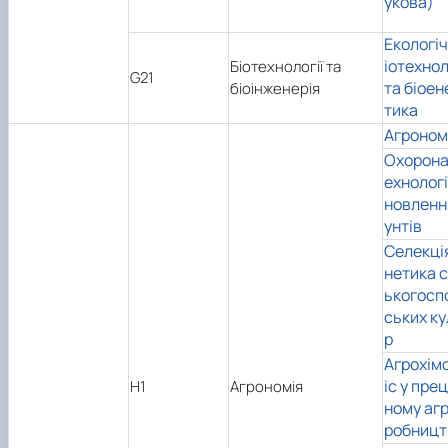
укова)
Екологіч
іотехнол
Біотехнології та
G21
та біоен
біоінженерія
тика
Агроном
Охорона 
ехнологі
новленн
унтів
Селекція
нетика с
ькогосп
ських ку
р
Агрохім
іс у пре
H1
Агрономія
ному аг
робницт