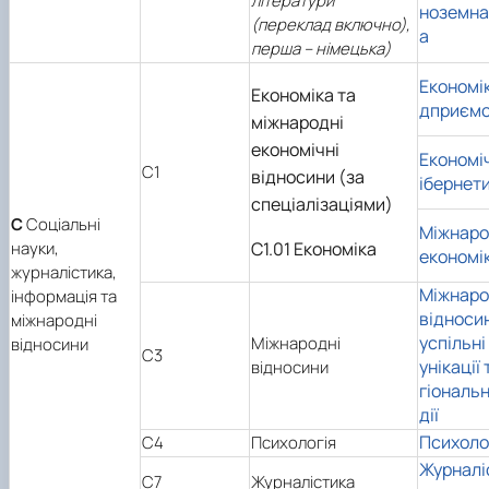
літератури
ноземна
(переклад включно),
а
перша – німецька)
Економік
Економіка та
дприєм
міжнародні
економічні
Економі
C1
відносини (за
ібернет
спеціалізаціями)
С
Соціальні
Міжнар
науки,
С1.01 Економіка
економі
журналістика,
Міжнаро
інформація та
відносин
міжнародні
успільні
Міжнародні
відносини
C3
унікації 
відносини
гіональн
дії
Психоло
C4
Психологія
Журналі
C7
Журналістика