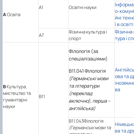
Інформа
A1
Освітні науки
о-комуні
А
Освіта
йні техн
ї в освіті
Фізична 
Фізична культура і
A7
тура і с
спорт
Філологія (за
спеціалізаціями)
Англійс
В11.041 Філологія
ова та д
(Германські мови
іноземн
та літератури
В
Культура,
ва
мистецтво та
(переклад
B11
гуманітарні
включно), перша –
науки
англійська)
В11.043Філологія
Німецьк
(Германські мови та
ва та дру