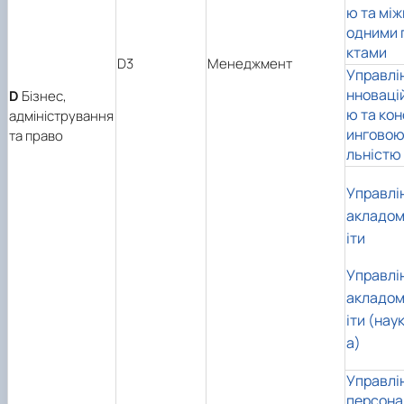
ю та мі
одними 
ктами
D3
Менеджмент
Управлін
нноваці
D
Бізнес,
ю та ко
адміністрування
инговою
та право
льністю
Управлі
акладом
іти
Управлі
акладом
іти (нау
а)
Управлі
персон