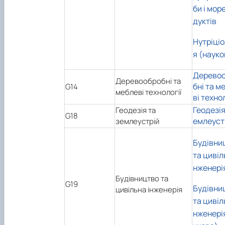
би і мор
дуктів
Нутріціо
я (науко
Дерево
Деревообробні та
бні та м
G14
меблеві технології
ві технол
Геодезія
Геодезія та
G18
емлеуст
землеустрій
Будівни
та цивіл
нженері
Будівництво та
G19
Будівни
цивільна інженерія
та цивіл
нженері