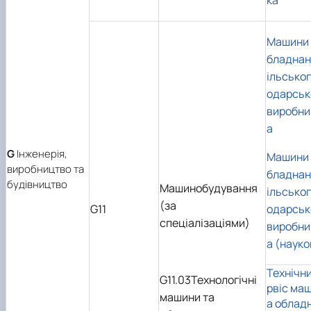
ка
Машини 
бладнан
ільсько
одарськ
виробни
а
G
Інженерія,
Машини 
виробництво та
бладнан
будівництво
Машинобудування
ільсько
(за
G11
одарськ
спеціалізаціями)
виробни
а (науко
Технічни
G11.03Технологічні
рвіс маш
машини та
а облад