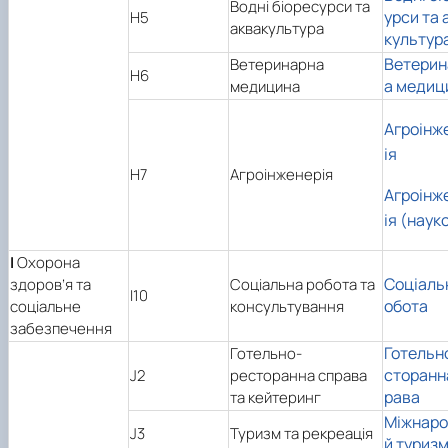
Водні біоресурси та
урси та 
H5
аквакультура
культур
Ветерин
Ветеринарна
H6
а медиц
медицина
Агроінж
ія
H7
Агроінженерія
Агроінж
ія (наук
I
Охорона
Соціаль
здоров’я та
Соціальна робота та
I10
обота
соціальне
консультування
забезпечення
Готельн
Готельно-
сторанн
J2
ресторанна справа
рава
та кейтеринг
Міжнар
J3
Туризм та рекреація
й туриз