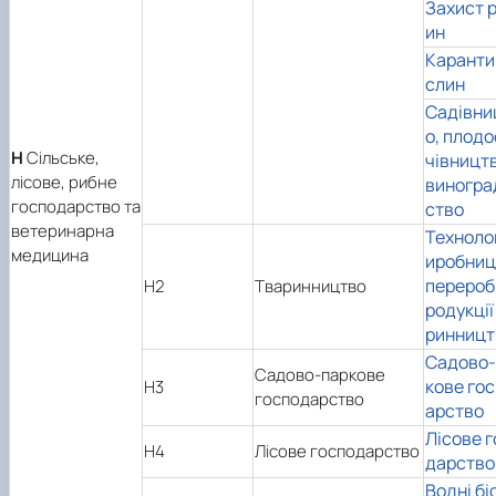
Захист 
ин
Каранти
слин
Садівни
о, плод
H
Сільське,
чівництв
лісове, рибне
виногра
господарство та
ство
ветеринарна
Технолог
медицина
иробниц
перероб
H2
Тваринництво
родукції
ринницт
Садово-
Садово-паркове
кове го
H3
господарство
арство
Лісове 
H4
Лісове господарство
дарство
Водні бі