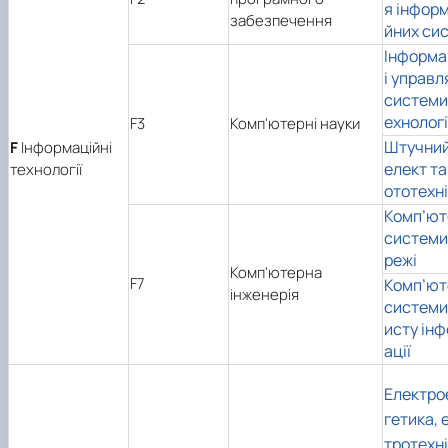
я інфор
забезпечення
йних си
Інформа
і управл
системи 
ехнологі
F3
Комп'ютерні науки
Штучний
F
Інформаційні
елект та
технології
ототехн
Комп’ют
системи 
режі
Комп'ютерна
F7
Комп’ют
інженерія
системи
исту ін
ації
Електро
гетика, 
тротехні