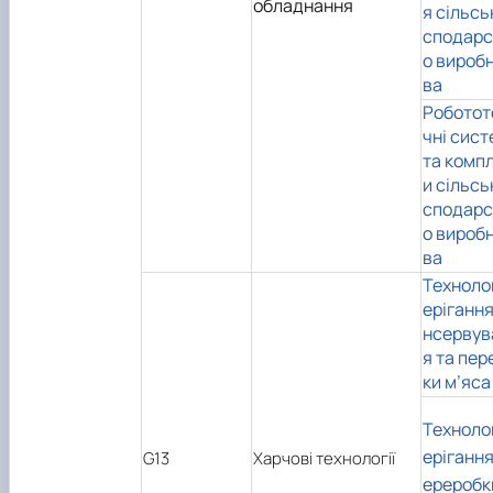
обладнання
я сільсь
сподарс
о вироб
ва
Роботот
чні сис
та комп
и сільсь
сподарс
о вироб
ва
Технолог
ерігання
нсервув
я та пер
ки м’яса
Технолог
ерігання
G13
Харчові технології
ереробк