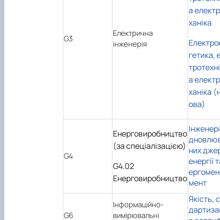
а елект
ханіка
Електрична
G3
Електро
інженерія
гетика, 
тротехні
а елект
ханіка (
ова)
Інженері
Енерговиробництво
дновлю
(за спеціалізацією)
них дже
G4
енергії т
G4.02
ергоме
Енерговиробництво
мент
Якість, 
Інформаційно-
дартизац
G6
вимірювальні