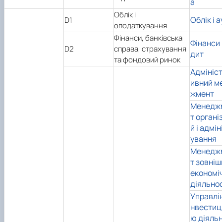
а
Облік і
Облік і 
D1
оподаткування
Фінанси, банківська
Фінанси 
D2
справа, страхування
дит
та фондовий ринок
Адмініс
ивний м
жмент
Менедж
т органі
й і адмін
ування
Менедж
т зовні
економі
діяльнос
Управлін
нвестиц
ю діяльн