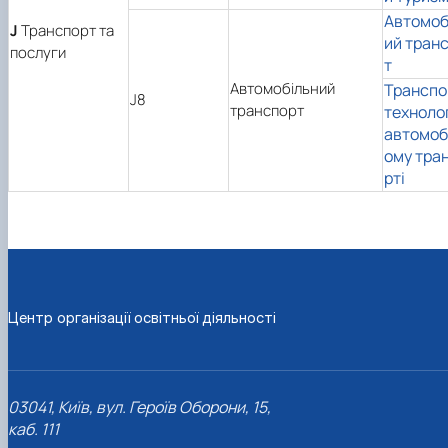
Автомоб
J
Транспорт та
ий тран
послуги
т
Автомобільний
Транспо
J8
транспорт
технолог
автомоб
ому тра
рті
Центр організації освітньої діяльності
03041, Київ, вул. Героїв Оборони, 15,
каб. 111