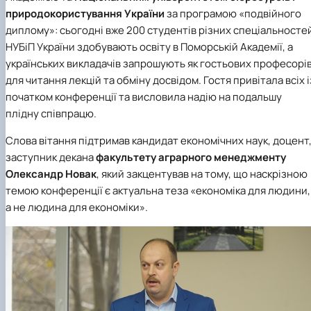
природокористування України
за програмою «подвійного
диплому»: сьогодні вже 200 студентів різних спеціальносте
НУБіП України здобувають освіту в Поморській Академії, а
українських викладачів запрошують як гостьових професорі
для читання лекцій та обміну досвідом. Гостя привітала всіх і
початком конференції та висловила надію на подальшу
плідну співпрацю.
Слова вітання підтримав кандидат економічних наук, доцент
заступник декана
факультету аграрного менеджменту
Олександр Новак
, який закцентував на тому, що наскрізною
темою конференції є актуальна теза «економіка для людини,
а не людина для економіки».