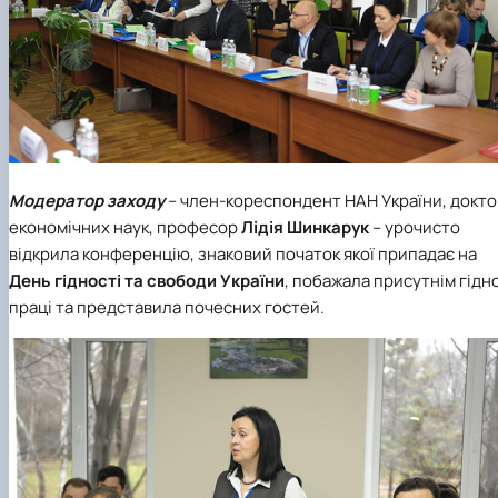
Модератор заходу
– член-кореспондент НАН України, докт
економічних наук, професор
Лідія Шинкарук
– урочисто
відкрила конференцію, знаковий початок якої припадає на
День гідності та свободи України
, побажала присутнім гідно
праці та представила почесних гостей.