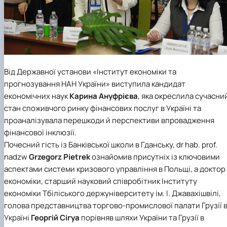
Від Державної установи
«Інститут економіки та
прогнозування НАН України»
виступила кандидат
економічних наук
Карина Ануфрієва
, яка окреслила сучасни
стан споживчого ринку фінансових послуг в Україні та
проаналізувала перешкоди й перспективи впровадження
фінансової інклюзії.
Почесний гість із
Банківської школи в Гданську
, dr hab. prof.
nadzw
Grzegorz Pietrek
ознайомив присутніх із ключовими
аспектами cистеми кризового управління в Польщі, а доктор
економіки, старший науковий співробітник
Інституту
економіки Тбіліського держуніверситету ім. І. Джавахішвілі
,
голова представництва торгово-промислової палати Грузії 
Україні
Георгій Сігуа
порівняв шляхи України та Грузії в