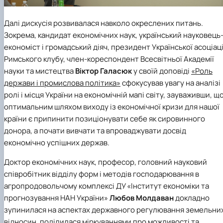
Далі дискусія розвивалася навколо окреслених питань.
Зокрема, кандидат економічних наук, український науковець
економіст і громадський діяч, президент
Української асоціаці
Римського клубу
, член-кореспондент Всесвітньої Академії
науки та мистецтва
Віктор Галасюк
у своїй доповіді
«Роль
держави і промислова політика»
сфокусував увагу на аналізі
ролі і місця України на економічній мапі світу, зауваживши, щ
оптимальним шляхом виходу із економічної кризи для нашої
країни є припинити позиціонувати себе як сировинного
донора, а почати вивчати та впроваджувати досвід
економічно успішних держав.
Доктор економічних наук, професор, головний науковий
співробітник відділу форм і методів господарювання в
агропродовольчому комплексі
ДУ «Інститут економіки та
прогнозування НАН України»
Любов Молдаван
докладно
зупинилася на аспектах державного регулювання земельни
відносин, поділилася міркуваннями про можливості та