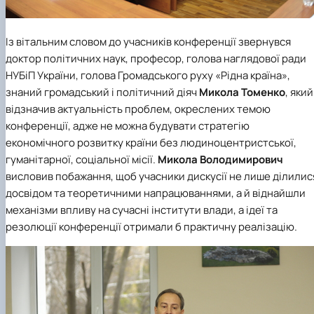
Із вітальним словом до учасників конференції звернувся
доктор політичних наук, професор, голова наглядової ради
НУБіП України, голова
Громадського руху «Рідна країна»
,
знаний громадський і політичний діяч
Микола Томенко
, який
відзначив актуальність проблем, окреслених темою
конференції, адже не можна будувати стратегію
економічного розвитку країни без людиноцентристської,
гуманітарної, соціальної місії.
Микола Володимирович
висловив побажання, щоб учасники дискусії не лише ділилис
досвідом та теоретичними напрацюваннями, а й віднайшли
механізми впливу на сучасні інститути влади, а ідеї та
резолюції конференції отримали б практичну реалізацію.