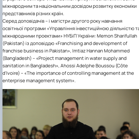
міжнародним та національним досвідом розвитку економіки
представників різних країн.
Серед доповідачів – і магістри другого року навчання
освітньої програми «Управління інвестиційною діяльністю т
міжнародними проектами» НУБіП України: Memon Sharifullah
(Pakistan) із доповіддю «Franchising and development of
franchise business in Pakistan», Imtiaz Hannan Mohammed
(Bangladesh) – «Project management in water supply and
sanitation in Bangladesh», Ahossi Adelphe Boussou (Côte
d'Ivoire) – «The importance of controlling management at the
enterprise management system».