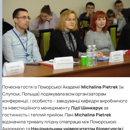
Почесна гостя із
Поморської Академії
Michalina Pietrek
(м.
Слупськ, Польща) подякувала всім організаторам
конференції, і особисто – завідувачці кафедри виробничого
та інвестиційного менеджменту
Лідії Шинкарук
за
гостинність і теплий прийом. Пані
Michalina Pietrek
відзначила тривалу плідну співпрацю між
Поморською
Академією
та
Національним університетом біоресурсів і