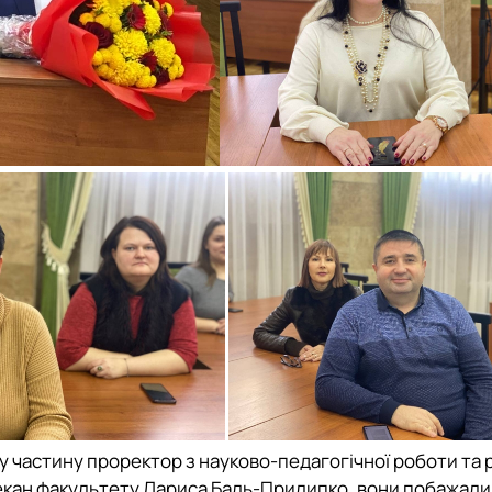
у частину проректор з науково-педагогічної роботи та 
декан факультету Лариса Баль-Прилипко, вони побажали