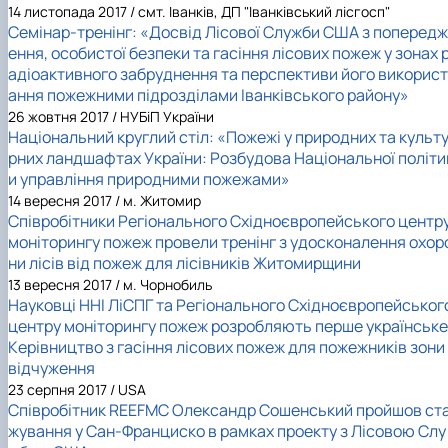
14 листопада 2017 / смт. Іванків, ДП "Іванківський лісгосп"
Семінар-тренінг: «Досвід Лісової Служби США з попередж
ення, особистої безпеки та гасіння лісових пожеж у зонах 
адіоактивного забруднення та перспективи його використ
ання пожежними підрозділами Іванківського району»
26 жовтня 2017 / НУБіП України
Національний круглий стіл: «Пожежі у природних та культ
рних ландшафтах України: Розбудова Національної політи
и управління природними пожежами»
14 вересня 2017 / м. Житомир
Співробітники Регіонального Східноєвропейського центр
моніторингу пожеж провели тренінг з удосконалення охор
ни лісів від пожеж для лісівників Житомирщини
13 вересня 2017 / м. Чорнобиль
Науковці ННІ ЛіСПГ та Регіонального Східноєвропейськог
центру моніторингу пожеж розробляють перше українське
Керівництво з гасіння лісових пожеж для пожежників зони
відчуження
23 серпня 2017 / USA
Співробітник REEFMC Олександр Сошенський пройшов ст
жування у Сан-Франциско в рамках проекту з Лісовою Слу