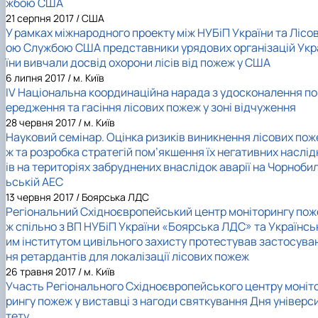
жбою США
21 серпня 2017 / США
У рамках міжнародного проекту між НУБіП України та Лісо
ою Службою США представники урядових організацій Укр
їни вивчали досвід охорони лісів від пожеж у США
6 липня 2017 / м. Київ
ІV Національна координаційна нарада з удосконалення по
ередження та гасіння лісових пожеж у зоні відчуження
28 червня 2017 / м. Київ
Науковий семінар. Оцінка ризиків виникнення лісових пож
ж та розробка стратегій пом’якшення їх негативних наслід
ів на територіях забруднених внаслідок аварії на Чорноби
ьській АЕС
13 червня 2017 / Боярська ЛДС
Регіональний Східноєвропейський центр моніторингу пож
ж спільно з ВП НУБіП України «Боярська ЛДС» та Українсь
им інститутом цивільного захисту протестував застосува
ня ретардантів для локалізації лісових пожеж
26 травня 2017 / м. Київ
Участь Регіонального Східноєвропейського центру моніт
рингу пожеж у виставці з нагоди святкування Дня універс
тету