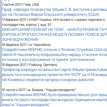
7 квітня 2017 / Yale, USA
Проф. кафедри лісівництва Зібцев С. В. виступив з допові
дю на Лісовому Форумі Єльського університету (США)
17 березня 2017 / НУБіП України, ННІ лісового і садово-паркового
господарства, корпус 1, ауд. 97
МІЖНАРОДНИЙ СЕМІНАР НА ТЕМУ : «АНАЛІЗ РИЗИКІВ ТА Р
ОЗРОБКА ПРОГНОСТИЧНОЇ МОДЕЛІ ЛІСОВИХ ПОЖЕЖ ДЛ
ЗОНИ ВІДЧУЖЕННЯ»
16 березня 2017 / м. Чорнобиль
Співробітники REEFMC спільно з Лісовою Службою США п
овели ІІІ Національну координаційну нараду з гасіння лісо
их пожеж у зоні відчуження та тренінг для пожежних
15 березня 2017 / Freiburg, Germany
Професор кафедри лісівництва Сергій Зібцев презентува
результати міжнародних проектів ННІ ЛіСПГ на VI Міжнаро
ній Конвенції лауреатів нагород з охорони довкілля
10 лютого 2017 / м. Боярка, "Укрцентркадриліс"
Співробітниками REEFMC було проведено лекцію для прац
вників лісового господарства на курсах підвищення квалі
ікації в "Укрцентркадриліс"