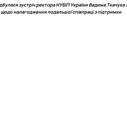
відбулася зустріч ректора НУБіП України
Вадима Ткачука
С
щодо налагодження подальшої співпраці з підтримки