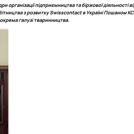
дри організації підприємництва та біржової діяльності 
ітництва з розвитку Swisscontact в Україні
Пошаном К
зокрема галузі тваринництва.