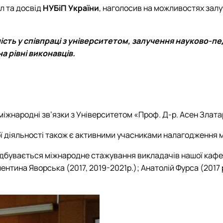
л та досвід
НУБіП України
, наголосив на можливостях залу
сть у співпраці з університетом, залучення науково-пе
 рівні виконавців.
міжнародні зв’язки з
Університетом «Проф. Д-р. Асен Златар
ої діяльності також є активними учасниками налагодження 
дбувається міжнародне стажування викладачів нашої кафедр
нтина Яворська (2017, 2019-2021р.); Анатолій Фурса (2017 р