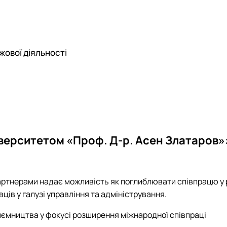
жової діяльності
іверситетом «Проф. Д-р. Асен Златаров»
ртнерами надає можливість як поглиблювати співпрацю у р
ців у галузі управління та адміністрування.
иємництва у фокусі розширення міжнародної співпраці