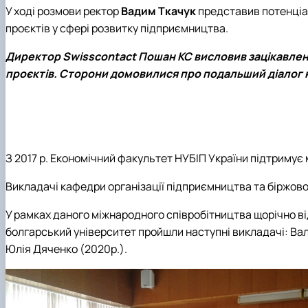
У ході розмови ректор
Вадим Ткачук
представив потенціа
проєктів у сфері розвитку підприємництва.
Директор
Swisscontact
Пошан КС висловив зацікавлені
проєктів. Сторони домовилися про подальший діалог на
З 2017 р. Економічний факультет НУБІП України підтримує 
Викладачі кафедри організації підприємництва та біржов
У рамках даного міжнародного співробітництва щорічно ві
болгарський університет пройшли наступні викладачі: Вале
Юлія Дяченко (2020р.).