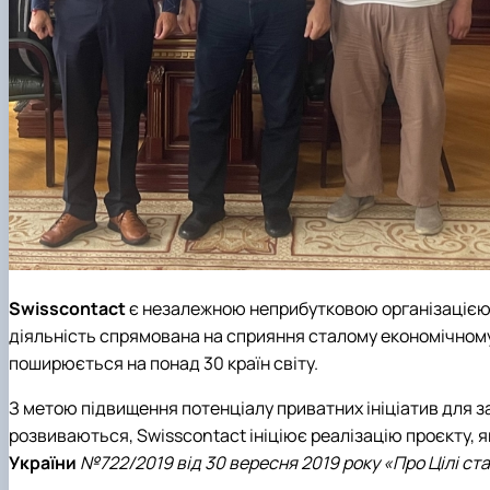
Swisscontact
є незалежною неприбутковою організацією,
діяльність спрямована на сприяння сталому економічному
поширюється на понад 30 країн світу.
З метою підвищення потенціалу приватних ініціатив для з
розвиваються, Swisscontact ініціює реалізацію проєкту,
України
№722/2019 від 30 вересня 2019 року «Про Цілі ста