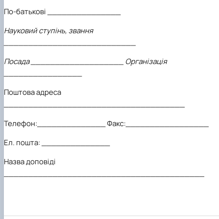
По-батькові _______________
Науковий ступінь, звання
___________________
_
_______
Посада ___________________ Організація
________________
Поштова адреса
_____________________________________
Телефон:______________ Факс:_________________
Ел. пошта: ______________
Назва доповіді
_________________________________________