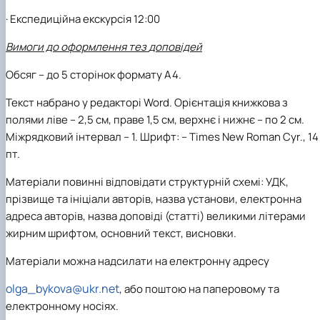
·
Експедиційна екскурсія
12:00
Вимоги до оформлення
тез
доповідей
Обсяг – до
5
сторінок формату А4.
Текст набрано у редакторі
Word
. Орієнтація книжкова з
полями ліве – 2,5 см, праве 1,5 см, верхнє і нижнє – по 2 см.
Міжрядковий інтервал – 1. Шрифт: –
Times
New
Roman
Cyr
., 14
пт.
Матеріали повинні відповідати структурній схемі: УДК,
прізвище та ініціали авторів, назва установи, електронна
адреса авторів, назва доповіді (статті) великими літерами
жирним шрифтом, основний текст, висновки.
Матеріали можна надсилати на електронну адресу
olga_bykova@ukr.net
, або поштою на паперовому та
електронному носіях.