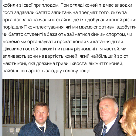
кобили зі свої приплодом. При огляді коней під час виводки
гості задавали багато запитань на предмет того, як була
організована навчальна стайня, де і як добували коней різни
порід для її комплектування, які ми маємо спортивні здобутки
чи багато студентів бажають займатися кінним спортом, чи
можемо ми організувати прокат коней чи катання дітей.
Цікавило гостей також і питання різноманіття мастей, чи
впливають вони на вартість коней, який найбільший зріст
мають коні, яка довжина гриви і хвоста, вік життя коней,
найбільша вартість за одну голову тощо.