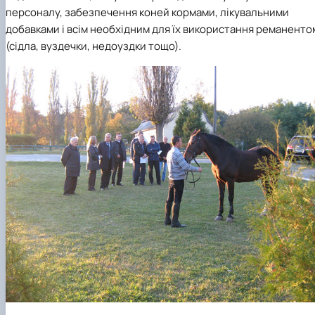
персоналу, забезпечення коней кормами, лікувальними
добавками і всім необхідним для їх використання реманенто
(сідла, вуздечки, недоуздки тощо).