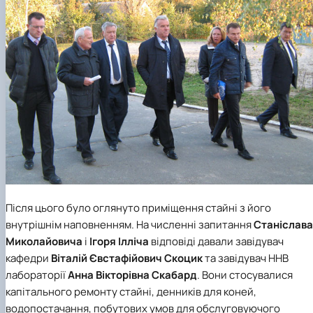
Після цього було оглянуто приміщення стайні з його
внутрішнім наповненням. На численні запитання
Станіслава
Миколайовича
і
Ігоря Ілліча
відповіді давали завідувач
кафедри
Віталій Євстафійович Скоцик
та завідувач ННВ
лабораторії
Анна Вікторівна Скабард
. Вони стосувалися
капітального ремонту стайні, денників для коней,
водопостачання, побутових умов для обслуговуючого