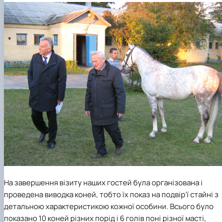
На завершення візиту наших гостей була організована і
проведена виводка коней, тобто їх показ на подвір’ї стайні з
детальною характеристикою кожної особини. Всього було
показано 10 коней різних порід і 6 голів поні різної масті,