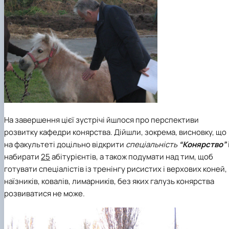
На завершення цієї зустрічі йшлося про перспективи
розвитку кафедри конярства. Дійшли, зокрема, висновку, що
на факультеті доцільно відкрити
спеціальність
“Конярство”
набирати
25
абітурієнтів, а також подумати над тим, щоб
готувати спеціалістів із тренінгу рисистих і верхових коней,
наїзників, ковалів, лимарників, без яких галузь конярства
розвиватися не може.