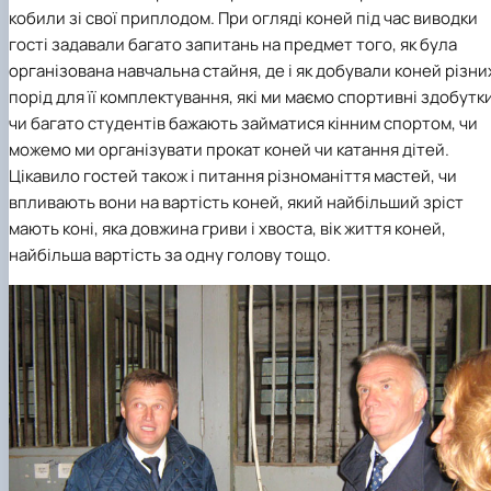
кобили зі свої приплодом. При огляді коней під час виводки
гості задавали багато запитань на предмет того, як була
організована навчальна стайня, де і як добували коней різни
порід для її комплектування, які ми маємо спортивні здобутки
чи багато студентів бажають займатися кінним спортом, чи
можемо ми організувати прокат коней чи катання дітей.
Цікавило гостей також і питання різноманіття мастей, чи
впливають вони на вартість коней, який найбільший зріст
мають коні, яка довжина гриви і хвоста, вік життя коней,
найбільша вартість за одну голову тощо.