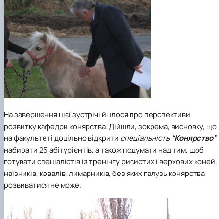
На завершення цієї зустрічі йшлося про перспективи
розвитку кафедри конярства. Дійшли, зокрема, висновку, що
на факультеті доцільно відкрити
спеціальність
“Конярство”
набирати
25
абітурієнтів, а також подумати над тим, щоб
готувати спеціалістів із тренінгу рисистих і верхових коней,
наїзників, ковалів, лимарників, без яких галузь конярства
розвиватися не може.