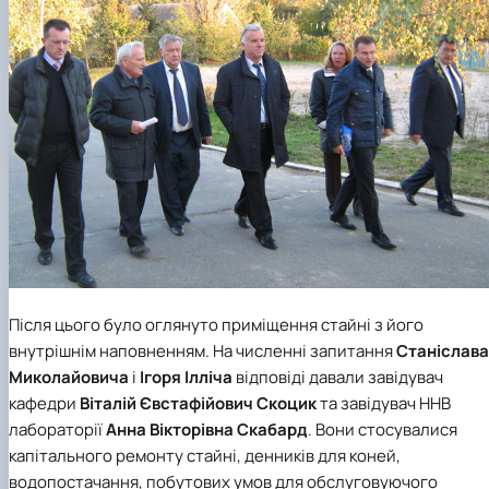
Після цього було оглянуто приміщення стайні з його
внутрішнім наповненням. На численні запитання
Станіслава
Миколайовича
і
Ігоря Ілліча
відповіді давали завідувач
кафедри
Віталій Євстафійович Скоцик
та завідувач ННВ
лабораторії
Анна Вікторівна Скабард
. Вони стосувалися
капітального ремонту стайні, денників для коней,
водопостачання, побутових умов для обслуговуючого