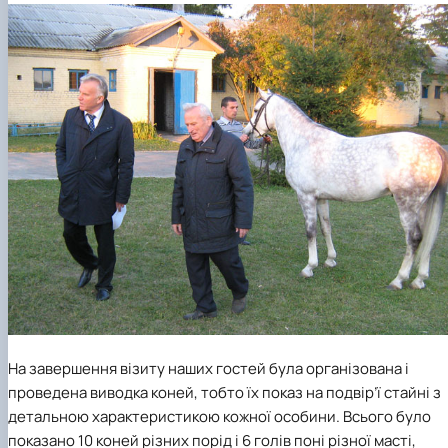
На завершення візиту наших гостей була організована і
проведена виводка коней, тобто їх показ на подвір’ї стайні з
детальною характеристикою кожної особини. Всього було
показано 10 коней різних порід і 6 голів поні різної масті,