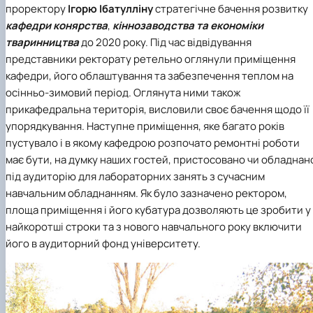
проректору
Ігорю Ібатулліну
стратегічне бачення розвитку
Іноземні мови
Їдальні та буфети
Центр вивчення мов
Психологічна підтримка
Біоетична комісія
Рада молодих вчених
Методичні рекомендації, пам'ятки
ЦКНО «Агропромисловий комплекс, лісове і
Доступ до публічної інформації
Наглядова рада
Історія університету
Працевлаштування
Студентські квитки
Інклюзивне середовище
Наукові видання
садово-паркове господарство, ветеринарна
Наукові школи
Форми документів
кафедри конярства
,
кіннозаводства та економіки
Державні закупівлі
Рада роботодавців
Видатні випускники та працівники
Наука для бізнесу
медицина»
Стартап школа НУБіП України
Патентно-ліцензійна діяльність
Досліднику та автору
Офіційна символіка
Благодійний фонд «Голосіївська ініціатива
Звіт ректора
тваринництва
до 2020 року. Під час відвідування
Обладнання НУБіП України
Звіт про проведення НТЗ
Каталог наукових послуг
Антикорупційні заходи
2020»
Пам'яті захисників України
представники ректорату ретельно оглянули приміщення
Наукові журнали НУБіП України
«SEB-2024»
Гендерна радниця
Почесні доктори і професори НУБіП України
Уповноважена особа з питань запобігання 
кафедри, його облаштування та забезпечення теплом на
Наукові журнали НУБіП України (English)
«SEB-2025»
Контактна інформація
виявлення корупції
Пресслужба
осінньо-зимовий період. Оглянута ними також
Пам'ятка про проведення науково-технічни
Університетський кур'єр
Положення про антикорупційного
прикафедральна територія, висловили своє бачення щодо її
заходів
уповноваженого НУБіП України
Вибори ректора
упорядкування. Наступне приміщення, яке багато років
Порядок планування та організації
Програма розвитку університету «Голосіївсь
Національні нормативно-правові акти
проведення НТЗ
пустувало і в якому кафедрою розпочато ремонтні роботи
ініціатива – 2025»
Нормативно-правові акти НУБіП України
Результати науково-технічних заходів
Інформаційні ресурси НАЗК
має бути, на думку наших гостей, пристосовано чи обладнан
Монографії
Методичні роз’яснення НАЗК
під аудиторію для лабораторних занять з сучасним
Антикорупційні заходи
навчальним обладнанням. Як було зазначено ректором,
площа приміщення і його кубатура дозволяють це зробити у
найкоротші строки та з нового навчального року включити
його в аудиторний фонд університету.