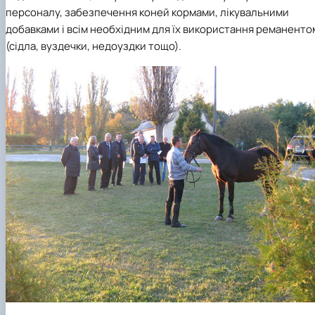
персоналу, забезпечення коней кормами, лікувальними
добавками і всім необхідним для їх використання реманенто
(сідла, вуздечки, недоуздки тощо).