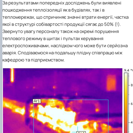
За результатами попередніх досліджень були виявлені
пошкодження теплоізоляції як в будівлях, так і в
тепломережах, що спричиняє значні втрати енергії, частка
якої в структурі собівартості продукції сягає до 50% (!).
Звернуто увагу персоналу також на окремі порушення
теплового режиму в щитах і пультах керування
електроспоживачами, наслідком чого може бути серйозна
аварія. Сподіваємося на подальшу плідну співпрацю між
кафедрою та підприємством.