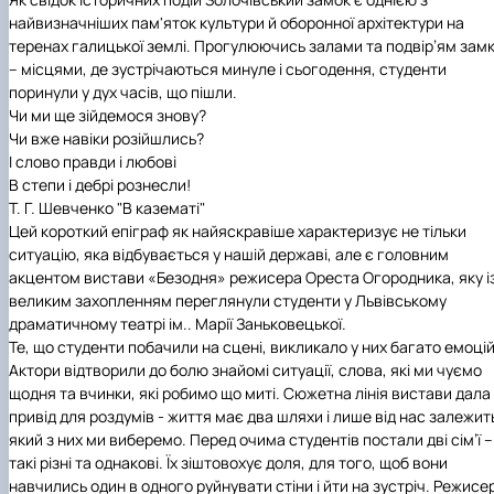
(MOOCs)
SEB-2025
Learning
Farm named after O.V. Muzychenko
Science
Architecture and Design
Faculty of Design and Engineering
International Students Office
найвизначніших пам'яток культури й оборонної архітектури на
University Research Services Catalogue
Faculty of Economics
Educational and Research Farm «Vorzel»
Research Institute of Forestry and Ornamenta
Berezhany Agrotechnical Institute
теренах галицької землі. Прогулюючись залами та подвір’ям зам
Horticulture
Faculty of Food Science, Nutrition and Qualit
Berezhany Professional College
– місцями, де зустрічаються минуле і сьогодення, студенти
Management
Research Institute of Technology and Quality
Bobrovytsia Professional College named after 
поринули у дух часів, що пішли.
Animal Products
Mainova
Faculty of Humanities and Pedagogy
Чи ми ще зійдемося знову?
Faculty of Information Technologies
Research and Design Institute of
Boyarka College of Ecology and Natural
Чи вже навіки розійшлись?
Standardisation and Technologies of Eco-Safe a
Resources
Faculty of Land Management
І слово правди і любові
Organic Products
Faculty of Law
Crimean Agro-Industrial College
В степи і дебрі рознесли!
Faculty of Veterinary Medicine
Ukrainian Laboratory of Quality and Safety of
Crimean Technical College of Land Reclamati
Т. Г. Шевченко "В казематі"
Agricultural Products
and Agricultural Mechanisation
Mechanical and Technological Faculty
Цей короткий епіграф як найяскравіше характеризує не тільки
Faculty of Plant Protection, Biotechnology an
Ukrainian Research Institute of Agricultural
Irpin Professional College
ситуацію, яка відбувається у нашій державі, але є головним
Ecology
Radiology
Mukachevo Professional College
акцентом вистави «Безодня» режисера Ореста Огородника, яку і
Nemishaieve Professional College
великим захопленням переглянули студенти у Львівському
Nizhyn Agrotechnical Institute
драматичному театрі ім.. Марії Заньковецької.
Nizhyn Professional College
Те, що студенти побачили на сцені, викликало у них багато емоцій
Prybrezhne Agrarian College
Актори відтворили до болю знайомі ситуації, слова, які ми чуємо
Rivne Professional College
щодня та вчинки, які робимо що миті. Сюжетна лінія вистави дала
Zalishchyky Professional College named after
привід для роздумів - життя має два шляхи і лише від нас залежит
Ye. Khraplivyi
який з них ми виберемо. Перед очима студентів постали дві сім’ї –
такі різні та однакові. Їх зіштовохує доля, для того, щоб вони
навчились один в одного руйнувати стіни і йти на зустріч. Режисе