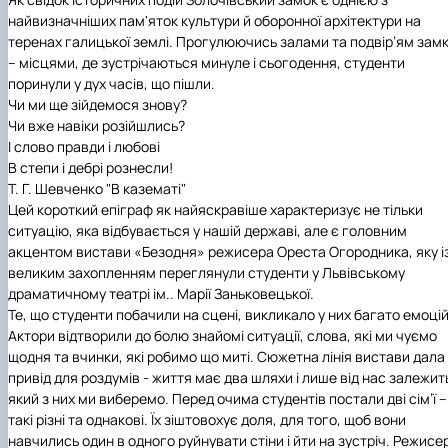
Іноземні мови
Їдальні та буфети
Центр вивчення мов
Психологічна підтримка
Біоетична комісія
Рада молодих вчених
Методичні рекомендації, пам'ятки
ЦКНО «Агропромисловий комплекс, лісове і
Доступ до публічної інформації
Наглядова рада
Історія університету
найвизначніших пам'яток культури й оборонної архітектури на
Працевлаштування
Студентські квитки
Інклюзивне середовище
Наукові видання
садово-паркове господарство, ветеринарна
Наукові школи
Форми документів
Державні закупівлі
Рада роботодавців
Видатні випускники та працівники
теренах галицької землі. Прогулюючись залами та подвір’ям зам
Наука для бізнесу
медицина»
Стартап школа НУБіП України
Патентно-ліцензійна діяльність
Досліднику та автору
Офіційна символіка
Благодійний фонд «Голосіївська ініціатива
Звіт ректора
– місцями, де зустрічаються минуле і сьогодення, студенти
Обладнання НУБіП України
Звіт про проведення НТЗ
Каталог наукових послуг
Антикорупційні заходи
2020»
Пам'яті захисників України
поринули у дух часів, що пішли.
Наукові журнали НУБіП України
«SEB-2024»
Гендерна радниця
Почесні доктори і професори НУБіП України
Уповноважена особа з питань запобігання 
Чи ми ще зійдемося знову?
Наукові журнали НУБіП України (English)
«SEB-2025»
Контактна інформація
виявлення корупції
Пресслужба
Чи вже навіки розійшлись?
Пам'ятка про проведення науково-технічни
Університетський кур'єр
Положення про антикорупційного
І слово правди і любові
заходів
уповноваженого НУБіП України
Вибори ректора
В степи і дебрі рознесли!
Порядок планування та організації
Програма розвитку університету «Голосіївсь
Національні нормативно-правові акти
Т. Г. Шевченко "В казематі"
проведення НТЗ
ініціатива – 2025»
Нормативно-правові акти НУБіП України
Цей короткий епіграф як найяскравіше характеризує не тільки
Результати науково-технічних заходів
Інформаційні ресурси НАЗК
ситуацію, яка відбувається у нашій державі, але є головним
Монографії
Методичні роз’яснення НАЗК
акцентом вистави «Безодня» режисера Ореста Огородника, яку і
Антикорупційні заходи
великим захопленням переглянули студенти у Львівському
драматичному театрі ім.. Марії Заньковецької.
Те, що студенти побачили на сцені, викликало у них багато емоцій
Актори відтворили до болю знайомі ситуації, слова, які ми чуємо
щодня та вчинки, які робимо що миті. Сюжетна лінія вистави дала
привід для роздумів - життя має два шляхи і лише від нас залежит
який з них ми виберемо. Перед очима студентів постали дві сім’ї –
такі різні та однакові. Їх зіштовохує доля, для того, щоб вони
навчились один в одного руйнувати стіни і йти на зустріч. Режисе