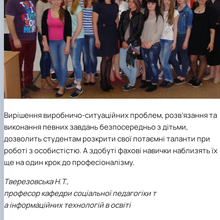
Вирішення виробничо-ситуаційних проблем, розв’язання та
виконання певних завдань безпосередньо з дітьми,
дозволить студентам розкрити свої потаємні таланти при
роботі з особистістю. А здобуті фахові навички наблизять їх
ще на один крок до професіоналізму.
Тверезовська Н.Т.,
професор кафедри соціальної педагогіки т
а інформаційних технологій в освіті