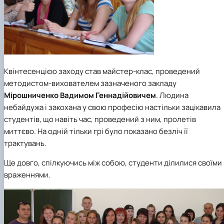
Квінтесенцією заходу став майстер-клас, проведений
методистом-вихователем зазначеного закладу
Мірошниченко Вадимом Геннадійовичем
. Людина
небайдужа і закохана у свою професію настільки зацікавила
студентів, що навіть час, проведений з ним, пролетів
миттєво. На одній тільки грі було показано безліч її
трактувань.
Ще довго, спілкуючись між собою, студенти ділилися своїми
враженнями.