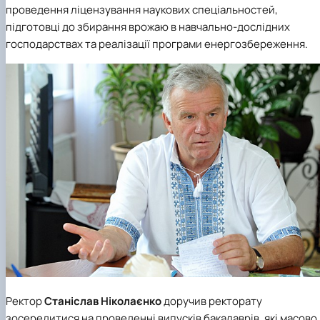
проведення ліцензування наукових спеціальностей,
підготовці до збирання врожаю в навчально-дослідних
господарствах та реалізації програми енергозбереження.
Ректор
Станіслав Ніколаєнко
доручив ректорату
зосередитися на проведенні випусків бакалаврів, які масово