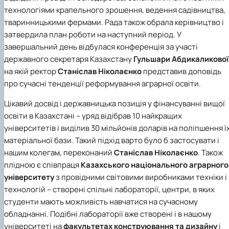
технологіями крапельного зрошення, ведення садівництва,
тваринницькими фермами. Рада також обрала керівництво і
затвердила план роботи на наступний період. У
завершальний день відбулася конференція за участі
державного секретаря Казахстану
Гульшари Абдикаликової
на якій ректор
Станіслав Ніколаєнко
представив доповідь
про сучасні тенденції реформування аграрної освіти.
Цікавий досвід і державницька позиція у фінансуванні вищої
освіти в Казахстані – уряд відібрав 10 найкращих
університетів і виділив 30 мільйонів доларів на поліпшення ї
матеріальної бази. Такий підхід варто було б застосувати і
нашим колегам, переконаний
Станіслав Ніколаєнко
. Також
плідною є співпраця
Казахського національного аграрного
університету
з провідними світовими виробниками техніки і
технологій – створені спільні лабораторії, центри, в яких
студенти мають можливість навчатися на сучасному
обладнанні. Подібні лабораторії вже створені і в нашому
університеті на
факультетах конструювання та дизайну
і