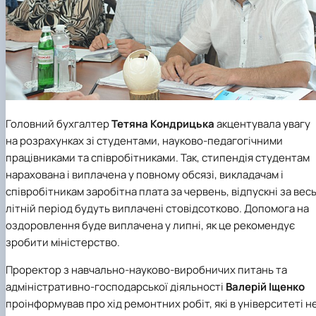
Головний бухгалтер
Тетяна Кондрицька
акцентувала увагу
на розрахунках зі студентами, науково-педагогічними
працівниками та співробітниками. Так, стипендія студентам
нарахована і виплачена у повному обсязі, викладачам і
співробітникам заробітна плата за червень, відпускні за вес
літній період будуть виплачені стовідсотково. Допомога на
оздоровлення буде виплачена у липні, як це рекомендує
зробити міністерство.
Проректор з навчально-науково-виробничих питань та
адміністративно-господарської діяльності
Валерій Іщенко
проінформував про хід ремонтних робіт, які в університеті н