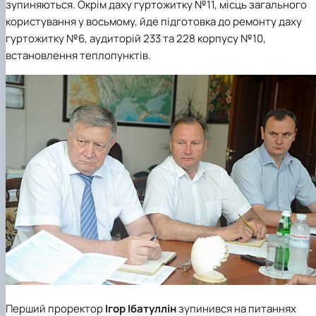
зупиняються. Окрім даху гуртожитку №11, місць загального
користування у восьмому, йде підготовка до ремонту даху
гуртожитку №6, аудиторій 233 та 228 корпусу №10,
встановлення теплопунктів.
Перший проректор
Ігор Ібатуллін
зупинився на питаннях