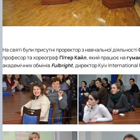
На святі були присутні проректор з навчальної діяльності
професор та хореограф
Пітер Кайл
, який працює на
гума
академічних обмінів
Fulbright
, директор
Kyiv International