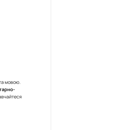
та мовою.
тарно-
Навчайтеся