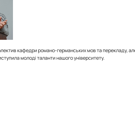
колектив
кафедри романо-германських мов та перекладу
, ал
виступила молоді таланти нашого університету.