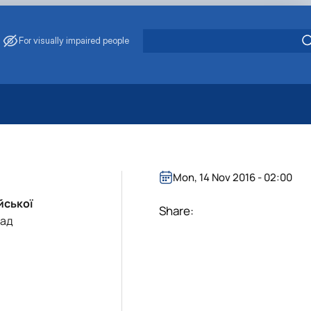
For visually impaired people
 Energy Saving
ark Management
. Muzychenko
Mon, 14 Nov 2016 - 02:00
es of Eco-Safe and Organic Products
йської
s
Share:
лад
echanisation