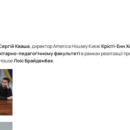
Сергій Кваша
, директор
America Houseу
Києві
Крісті-Енн 
нітарно-педагогічному факультеті
в рамках реалізації п
 House
Лоіс Брайденбек
.