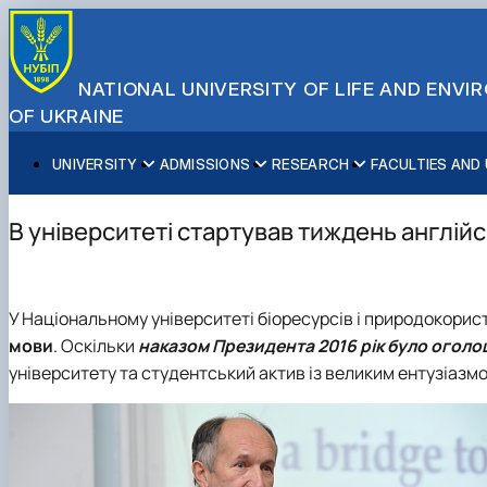
NATIONAL UNIVERSITY OF LIFE AND ENV
OF UKRAINE
UNIVERSITY
ADMISSIONS
RESEARCH
FACULTIES AND
About NUBiP
Academic Programs
Research Excellence
Educational and Research Institutes
Partnerships
Faculties and Units
Leadership & Governance
Cultural Diversity
Research Infrastructure
Faculties
International Projects
University Offices
В університеті стартував тиждень англійс
Campus & Facilities
International Student Support
Projects
Educational & Research Farms
Erasmus+ Mobility
Press Service
Distinguished Community
About Ukraine and Kyiv
Publications & Journals
Research Institutes
International Relations Office
Commitments
Student Life
Legal Framework
Regional Colleges and Institutes
International Projects Office
У Національному університеті біоресурсів і природокорис
Patent & Licensing
International Students Office
мови
. Оскільки
наказом Президента 2016 рік було оголо
Science for Business
університету та студентський актив із великим ентузіазм