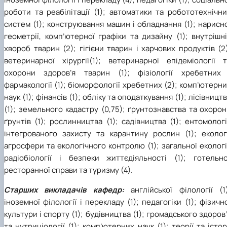
роботи та реабілітації (1); автоматики та робототехнічн
систем (1); конструювання машин і обладнання (1); нарисн
геометрії, комп’ютерної графіки та дизайну (1); внутрішн
хвороб тварин (2); гігієни тварин і харчових продуктів (2
ветеринарної хірургії(1); ветеринарної епідеміології т
охорони здоров’я тварин (1); фізіології хребетних 
фармакології (1); біоморфології хребетних (2); комп’ютерн
наук (1); фінансів (1); обліку та оподаткування (1); лісівницт
(1); земельного кадастру (0,75); ґрунтознавства та охоро
ґрунтів (1); рослинництва (1); садівництва (1); ентомологі
інтегрованого захисту та карантину рослин (1); екологі
агросфери та екологічного контролю (1); загальної екологі
радіобіології і безпеки життєдіяльності (1); готельно
ресторанної справи та туризму (4).
Старших викладачів кафедр:
англійської філології (1)
іноземної філології і перекладу (1); педагогіки (1); фізичн
культури і спорту (1); будівництва (1); громадського здоров
та нутриціології (1); комп’ютерних наук (1); теорії та істор