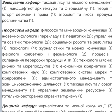
Завідувачів кафедр:
таксації лісу та лісового менеджмен
(MOOCs)
SEB-2025
Learning
Farm named after O.V. Muzychenko
Science
Architecture and Design
Faculty of Design and Engineering
International Students Office
(1); ландшафтної архітектури та фітодизайну (1); теорії 
University Research Services Catalogue
Faculty of Economics
Educational and Research Farm «Vorzel»
Research Institute of Forestry and Ornamenta
Berezhany Agrotechnical Institute
історії держави і права (1); агрохімії та якості продукц
Horticulture
Faculty of Food Science, Nutrition and Qualit
Berezhany Professional College
Management
Research Institute of Technology and Quality
Bobrovytsia Professional College named after 
рослинництва (1).
Animal Products
Mainova
Faculty of Humanities and Pedagogy
Професорів кафедр:
філософії та міжнародної комунікації (1
Faculty of Information Technologies
Research and Design Institute of
Boyarka College of Ecology and Natural
Standardisation and Technologies of Eco-Safe a
Resources
Faculty of Land Management
іноземної філології і перекладу (1); педагогіки (2); управлін
Organic Products
Faculty of Law
Crimean Agro-Industrial College
та освітніх технологій (2); соціальної роботи та реабілітац
Faculty of Veterinary Medicine
Ukrainian Laboratory of Quality and Safety of
Crimean Technical College of Land Reclamati
(1); психології (4); журналістики та мовної комунікації (1
Agricultural Products
and Agricultural Mechanisation
Mechanical and Technological Faculty
фізіології хребетних і фармакології (2); процесів 
Faculty of Plant Protection, Biotechnology an
Ukrainian Research Institute of Agricultural
Irpin Professional College
обладнання переробки продукції АПК (1); технології м’ясни
Ecology
Radiology
Mukachevo Professional College
рибних та морепродуктів (1); економічної кібернетики (1
Nemishaieve Professional College
комп’ютерних наук (1); комп’ютерних систем, мереж т
Nizhyn Agrotechnical Institute
Nizhyn Professional College
кібербезпеки (1); адміністративного менеджменту т
Prybrezhne Agrarian College
зовнішньоекономічної діяльності (1); таксації лісу та лісово
Rivne Professional College
менеджменту (1); управління земельними ресурсами (1)
Zalishchyky Professional College named after
готельно-ресторанної справи та туризму (1).
Ye. Khraplivyi
Доцентів кафедр:
журналістики та мовної комунікації (3
іноземної філології і перекладу (4); педагогіки (1); соціальн