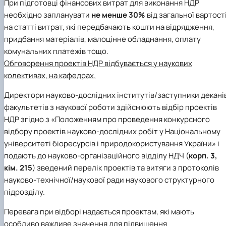
При підготовці фінансових витрат для виконання НДР
необхідно запланувати
не менше 30%
від загальної вартост
на статті витрат, які передбачають кошти на відрядження,
придбання матеріалів, малоцінне обладнання, оплату
комунальних платежів тощо.
Обговорення проектів НДР відбувається у наукових
колективах, на кафедрах.
Директори науково-дослідних інститутів/заступники декані
факультетів з наукової роботи здійснюють відбір проектів
НДР згідно з «Положенням про проведення конкурсного
відбору проектів науково-дослідних робіт у Національному
університеті біоресурсів і природокористування України» і
подають до науково-організаційного відділу НДЧ (
корп. 3,
кім. 215
) зведений перелік проектів та витяги з протоколів
науково-технічної/наукової ради наукового структурного
підрозділу.
Перевага при відборі надається проектам, які мають
особливо важливе значення для підвищення