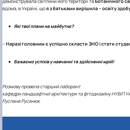
демонструвала світлини його території та
Ботанічного с
вдома, в Україні, що
я з батьками вирішила – освіту здо
Які твої плани на майбутнє?
–
Наразі головним є успішно скласти ЗНО і стати сту
Бажаємо успіхів у навчанні та здійсненні мрій!
Розмову провела старший лаборант
кафедри ландшафтної архітектури та фітодизайну НУБіП У
Руслана Русанюк