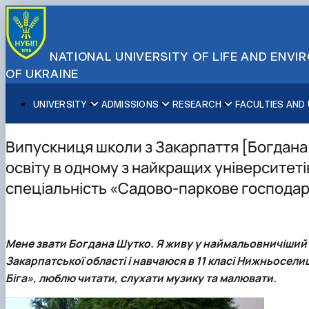
NATIONAL UNIVERSITY OF LIFE AND ENV
OF UKRAINE
UNIVERSITY
ADMISSIONS
RESEARCH
FACULTIES AND
About NUBiP
Academic Programs
Research Excellence
Educational and Research Institutes
Partnerships
Faculties and Units
Leadership & Governance
Cultural Diversity
Research Infrastructure
Faculties
International Projects
University Offices
Випускниця школи з Закарпаття [Богдана
Campus & Facilities
International Student Support
Projects
Educational & Research Farms
Erasmus+ Mobility
Press Service
освіту в одному з найкращих університеті
Distinguished Community
About Ukraine and Kyiv
Publications & Journals
Research Institutes
International Relations Office
спеціальність «Садово-паркове господар
Commitments
Student Life
Legal Framework
Regional Colleges and Institutes
International Projects Office
Patent & Licensing
International Students Office
Science for Business
Мене звати
Богдана Шутко
. Я живу у наймальовничіший
Закарпатської області і навчаюся в 11 класі Нижньосели
Біга», люблю читати, слухати музику та малювати.