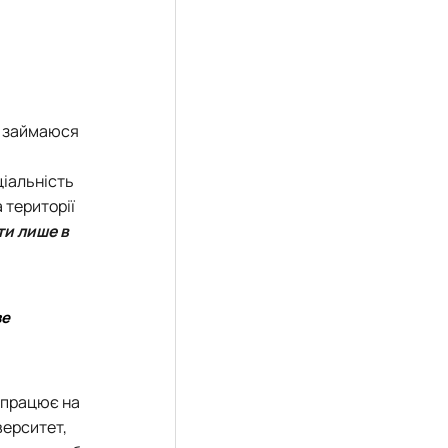
і займаюся
іальність
 території
ти лише в
ве
о працює на
верситет,