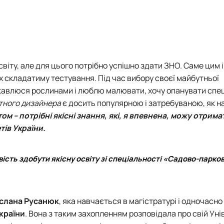
віту, але для цього потрібно успішно здати ЗНО. Саме цим 
 складатиму тестування. Під час вибору своєї майбутньої
цікавлюся рослинами і люблю малювати, хочу опанувати
спец
ного дизайнера
є досить популярною і затребуваною, як на
м – потрібні якісні знання, які, я впевнена, можу отрима
тів України.
ість здобути якісну освіту зі спеціальності «Садово-парко
слана Русанюк
, яка навчається в магістратурі і одночасн
країни
. Вона з таким захопленням розповідала про свій Уні