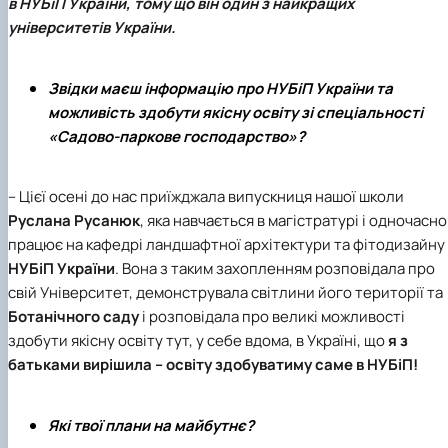
в
НУБіП України
, тому що він один з найкращих
університетів України.
Звідки маєш інформацію про НУБіП України та
можливість здобути якісну освіту зі спеціальності
«Садово-паркове господарство»?
– Цієї осені до нас приїжджала випускниця нашої школи
Руслана Русанюк
, яка навчається в магістратурі і одночасно
працює на
кафедрі ландшафтної архітектури та фітодизайну
НУБіП України
. Вона з таким захопленням розповідала про
свій Університет, демонструвала світлини його території та
Ботанічного саду
і розповідала про великі можливості
здобути якісну освіту тут, у себе вдома, в Україні, що
я з
батьками вирішила – освіту здобуватиму саме в
НУБіП
!
Які твої плани на майбутнє?