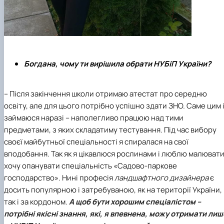
Богдана, чому ти вирішила обрати НУБіП України?
– Після закінчення школи отримаю атестат про середню
освіту, але для цього потрібно успішно здати ЗНО. Саме цим 
займаюся наразі – наполегливо працюю над тими
предметами, з яких складатиму тестування. Під час вибору
своєї майбутньої спеціальності я спиралася на свої
вподобання. Так як я цікавлюся рослинами і люблю малювати
хочу опанувати
спеціальність «Садово-паркове
господарство»
. Нині професія
ландшафтного дизайнера
є
досить популярною і затребуваною, як на території України,
так і за кордоном.
А щоб бути хорошим спеціалістом –
потрібні якісні знання, які, я впевнена, можу отримати лиш