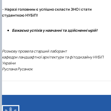
–
Наразі головним є успішно скласти ЗНО і стати
студенткою
НУБіП
!
Бажаємо успіхів у навчанні та здійсненні мрій!
Розмову провела старший лаборант
кафедри ландшафтної архітектури та фітодизайну НУБіП
України
Руслана Русанюк